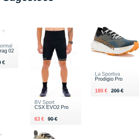
ormal
rag 02
du 190 €
 €
La Sportiva
Prodigio Pro
Au lieu de 200 €
Vendu 180 €
180 €
200 €
BV Sport
CSX EVO2 Pro
Au lieu de 90 €
Vendu 63 €
63 €
90 €