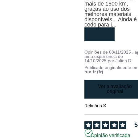
mais de 1500 km, 
graças ao uso dos 
melhores materiais 
disponíveis... Ainda é 
cedo para j
...
leia mais
Opiniões de
08/11/2025
, 
uma experiência de
14/10/2025
por
Julien D.
Publicado originalmente e
run.fr (fr)
Ver a avaliação
original
Relatório
5
Opinião verificada