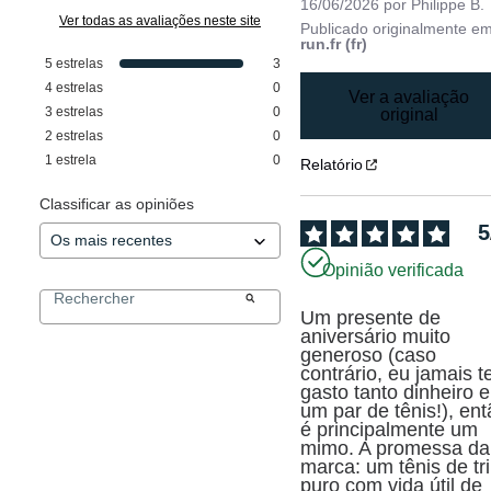
16/06/2026
por
Philippe B.
Ver todas as avaliações neste site
Publicado originalmente e
run.fr (fr)
5
estrelas
3
4
estrelas
0
Ver a avaliação
3
estrelas
0
original
2
estrelas
0
1
estrela
0
Relatório
Classificar as opiniões
5
Opinião verificada
Um presente de 
aniversário muito 
generoso (caso 
contrário, eu jamais te
gasto tanto dinheiro e
um par de tênis!), ent
é principalmente um 
mimo. A promessa da 
marca: um tênis de tri
puro com vida útil de 