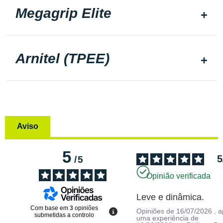
Megagrip Elite
Arnitel (TPEE)
Aviso
5
5
/
5
Opinião verificada
Leve e dinâmica.
Com base em
3
opiniões
Opiniões de
16/07/2026
, 
submetidas a controlo
uma experiência de