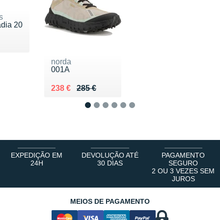
s
dia 20
 160 €
norda
001A
Au lieu de 285 €
Vendu 238 €
238 €
285 €
1
2
3
4
5
6
EXPEDIÇÃO EM
DEVOLUÇÃO ATÉ
PAGAMENTO
24H
30 DIAS
SEGURO
2 OU 3 VEZES SEM
JUROS
MEIOS DE PAGAMENTO