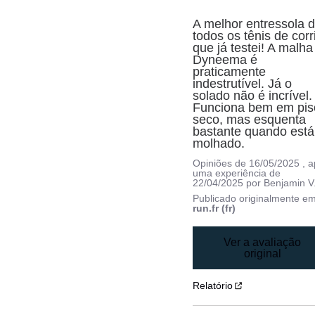
A melhor entressola d
todos os tênis de corri
que já testei! A malha 
Dyneema é 
praticamente 
indestrutível. Já o 
solado não é incrível. 
Funciona bem em piso
seco, mas esquenta 
bastante quando está 
molhado.
Opiniões de
16/05/2025
, 
uma experiência de
22/04/2025
por
Benjamin V
Publicado originalmente e
run.fr (fr)
Ver a avaliação
original
Relatório