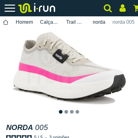
Homem
Calçados
Trail Running
norda
norda 005
1
2
3
4
NORDA
005
5
/
5
-
3
opiniões