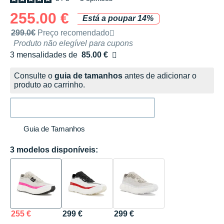
255.00 €
Está a poupar 14%
Preço de venda recomendado pela marca
299.0€
Preço recomendado
Produto não elegível para cupons
3 mensalidades de
85.00 €
sem custos
Consulte o
guia de tamanhos
antes de adicionar o
produto ao carrinho.
Guia de Tamanhos
3 modelos disponíveis:
255 €
299 €
299 €