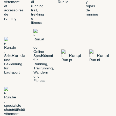
i-Run.de
i-Run.at
i-Run.pt
i-Run.nl
i-Run.be