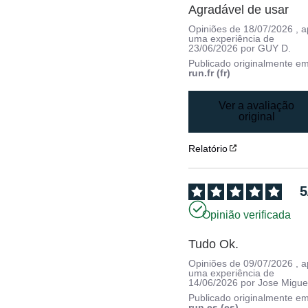
Agradável de usar
Opiniões de
18/07/2026
, 
uma experiência de
23/06/2026
por
GUY D.
Publicado originalmente e
run.fr (fr)
Ver a avaliação
original
Relatório
5
Opinião verificada
Tudo Ok.
Opiniões de
09/07/2026
, 
uma experiência de
14/06/2026
por
Jose Migue
Publicado originalmente e
run.es (es)