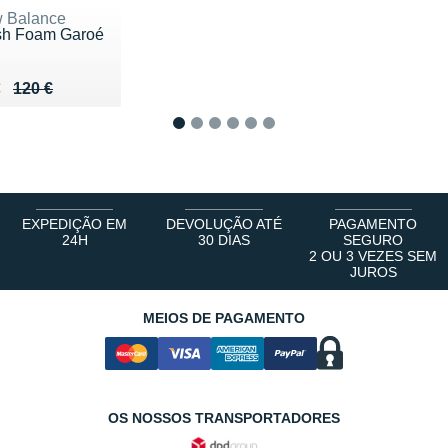
 Balance
sh Foam Garoé
ieu de 120 €
du 95 €
€
120 €
1
2
3
4
5
6
EXPEDIÇÃO EM
DEVOLUÇÃO ATÉ
PAGAMENTO
24H
30 DIAS
SEGURO
2 OU 3 VEZES SEM
JUROS
MEIOS DE PAGAMENTO
OS NOSSOS TRANSPORTADORES