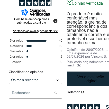
Opinião verificada
O produto é muito 
confortável mas 
Com base em
55
opiniões
atenção, a grelha de 
submetidas a controlo
correspondência dos 
tamanhos não é 
Ver todas as avaliações neste site
totalmente correta e é
preferível escolher um
5
estrelas
40
tamanho acima.
4
estrelas
10
Opiniões de
28/07/2026
, 
3
estrelas
3
uma experiência de
06/07/2026
por
Vincent B.
2
estrelas
2
Publicado originalmente e
1
estrela
0
run.fr (fr)
Classificar as opiniões
Ver a avaliação
original
Relatório
5