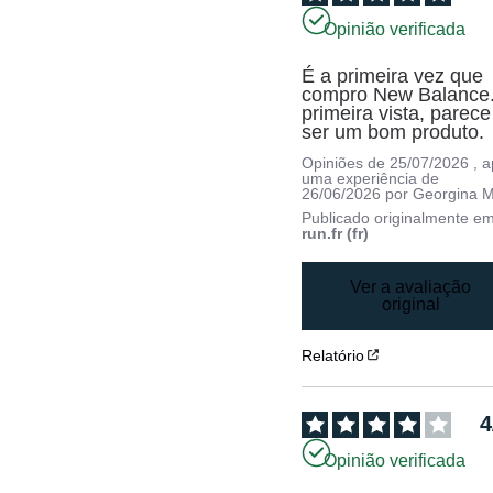
Opinião verificada
É a primeira vez que 
compro New Balance.
primeira vista, parece 
ser um bom produto.
Opiniões de
25/07/2026
, 
uma experiência de
26/06/2026
por
Georgina M
Publicado originalmente e
run.fr (fr)
Ver a avaliação
original
Relatório
4
Opinião verificada