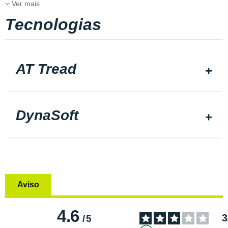
Ver mais
Tecnologias
AT Tread
DynaSoft
Aviso
4.6
3
/
5