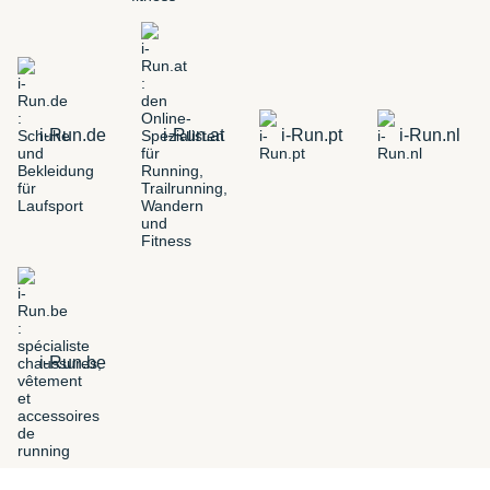
i-Run.de
i-Run.at
i-Run.pt
i-Run.nl
i-Run.be