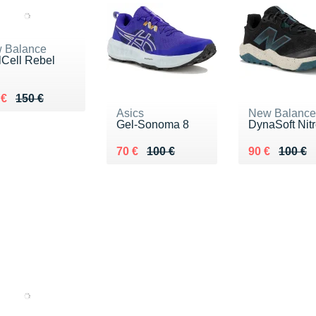
 Balance
lCell Rebel
l
ieu de 150 €
du 115 €
 €
150 €
Asics
New Balance
Gel-Sonoma 8
DynaSoft Nitr
Au lieu de 100 €
Vendu 70 €
Au lieu de 1
Vendu 90 €
70 €
100 €
90 €
100 €