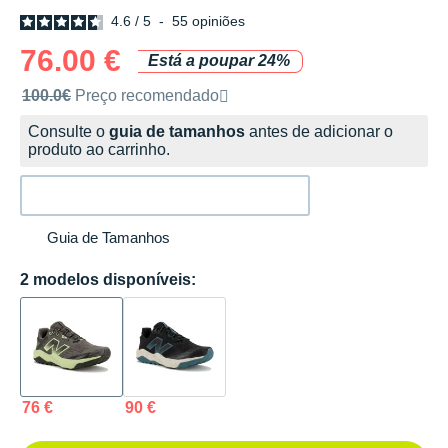
4.6
/
5
-
55
opiniões
76.00 €
Está a poupar 24%
Preço de venda recomendado pela marca
100.0€
Preço recomendado
Consulte o
guia de tamanhos
antes de adicionar o
produto ao carrinho.
Guia de Tamanhos
2 modelos disponíveis:
76 €
90 €