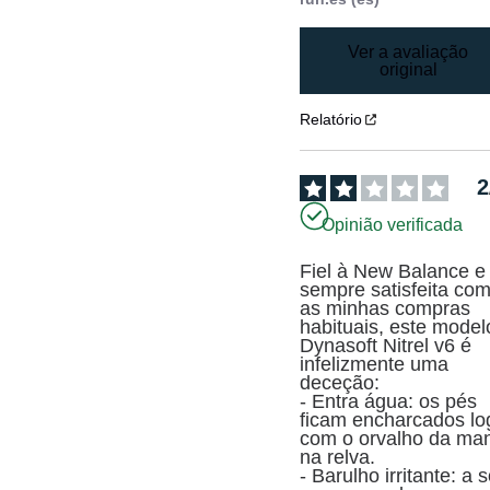
Ver a avaliação
original
Relatório
2
Opinião verificada
Fiel à New Balance e 
sempre satisfeita com
as minhas compras 
habituais, este modelo
Dynasoft Nitrel v6 é 
infelizmente uma 
deceção:

- Entra água: os pés 
ficam encharcados log
com o orvalho da man
na relva.

- Barulho irritante: a s