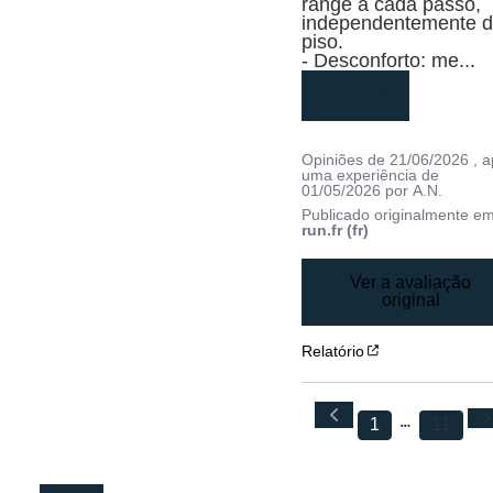
range a cada passo, 
independentemente d
piso.

- Desconforto: me
...
leia mais
Opiniões de
21/06/2026
, 
uma experiência de
01/05/2026
por
A.N.
Publicado originalmente e
run.fr (fr)
Ver a avaliação
original
Relatório
1
11