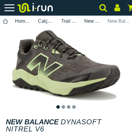
Homem
Calçados
Trail Running
New Balance
New Balance DynaSoft Nitrel V6
1
2
3
4
NEW BALANCE
DYNASOFT
NITREL V6