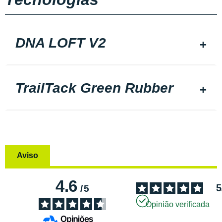
DNA LOFT V2
TrailTack Green Rubber
Aviso
4.6
5
/
5
Opinião verificada