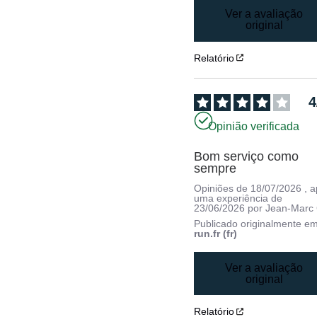
Ver a avaliação
original
Relatório
4
Opinião verificada
Bom serviço como 
sempre
Opiniões de
18/07/2026
, 
uma experiência de
23/06/2026
por
Jean-Marc 
Publicado originalmente e
run.fr (fr)
Ver a avaliação
original
Relatório