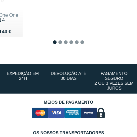
One One
t 4
u de 140 €
 96 €
140 €
1
2
3
4
5
6
EXPEDIÇÃO EM
DEVOLUÇÃO ATÉ
PAGAMENTO
24H
30 DIAS
SEGURO
2 OU 3 VEZES SEM
JUROS
MEIOS DE PAGAMENTO
OS NOSSOS TRANSPORTADORES