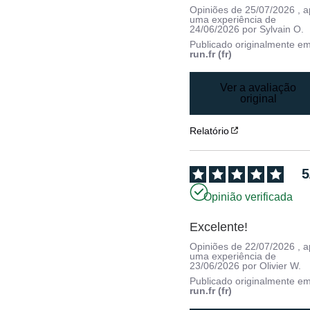
Opiniões de
25/07/2026
, 
uma experiência de
24/06/2026
por
Sylvain O.
Publicado originalmente e
run.fr (fr)
Ver a avaliação
original
Relatório
5
Opinião verificada
Excelente!
Opiniões de
22/07/2026
, 
uma experiência de
23/06/2026
por
Olivier W.
Publicado originalmente e
run.fr (fr)