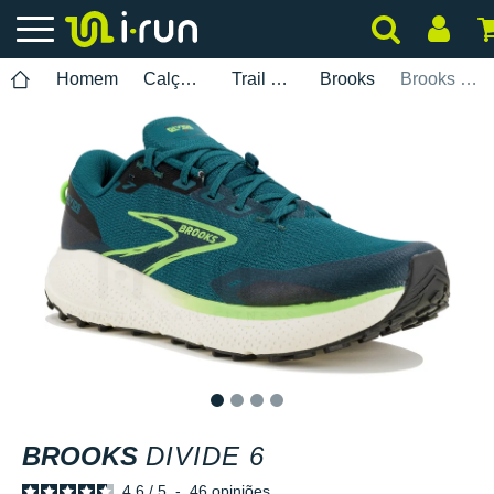
Homem
Calçados
Trail Running
Brooks
Brooks Divide 6
1
2
3
4
BROOKS
DIVIDE 6
4.6
/
5
-
46
opiniões