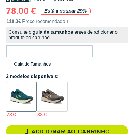
78.00 €
Está a poupar 29%
Preço de venda recomendado pela marca
110.0€
Preço recomendado
Consulte o
guia de tamanhos
antes de adicionar o
produto ao carrinho.
Guia de Tamanhos
2 modelos disponíveis:
78 €
83 €
ADICIONAR AO CARRINHO