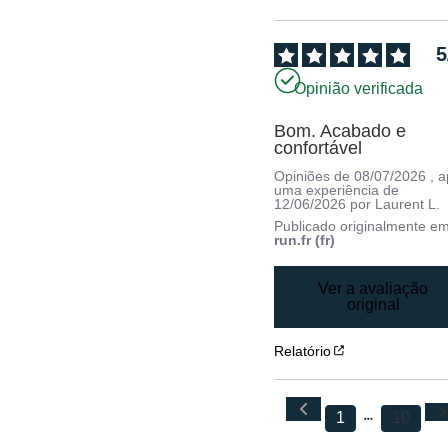
5
Opinião verificada
Bom. Acabado e 
confortável
Opiniões de
08/07/2026
, 
uma experiência de
12/06/2026
por
Laurent L.
Publicado originalmente e
run.fr (fr)
Ver a avaliação
original
Relatório
1
10