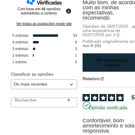
Muito bom, de acordo
com as minhas 
Com base em
46
opiniões
expectativas, 
submetidas a controlo
recomendo
Ver todas as avaliações neste site
Opiniões de
28/07/2026
, 
uma experiência de
05/07/2026
por
J.Q.
5
estrelas
34
Publicado originalmente e
4
estrelas
8
run.fr (fr)
3
estrelas
3
2
estrelas
1
Ver a avaliação
1
estrela
0
original
Classificar as opiniões
Relatório
5
Opinião verificada
Confortável, bom 
amortecimento e sola 
responsiva.