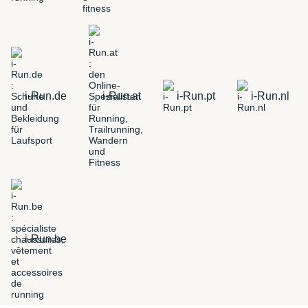
i-Run.de
i-Run.at
i-Run.pt
i-Run.nl
i-Run.be