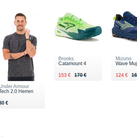
Brooks
Mizuno
Catamount 4
Wave Muj
Au lieu de 170 €
Vendu 153 €
Au lieu d
Vendu 12
153 €
170 €
124 €
16
Under Armour
Tech 2.0 Herren
Vendu 30 €
30 €