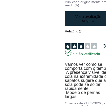
Publicado originalmente e
run.fr (fr)
Ver a avaliação
original
Relatório
3
Opinião verificada
Vamos ver como se 
comporta com o tempo
 A presença visível de 
cola na extremidade d
sapatos sugere que a 
sola pode se soltar 
rapidamente.

 Modelo de pernas 
largas.
Opiniões de
21/03/2026
, 