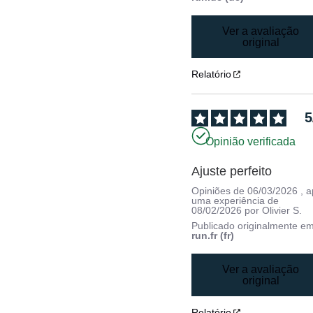
Ver a avaliação
original
Relatório
5
Opinião verificada
Ajuste perfeito
Opiniões de
06/03/2026
, 
uma experiência de
08/02/2026
por
Olivier S.
Publicado originalmente e
run.fr (fr)
Ver a avaliação
original
Relatório