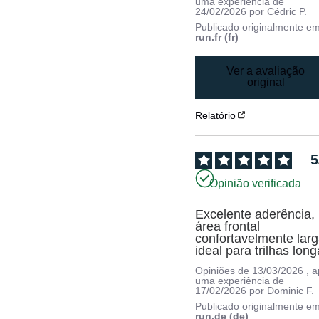
uma experiência de
24/02/2026
por
Cédric P.
Publicado originalmente e
run.fr (fr)
Ver a avaliação
original
Relatório
5
Opinião verificada
Excelente aderência, 
área frontal 
confortavelmente larga
ideal para trilhas long
Opiniões de
13/03/2026
, 
uma experiência de
17/02/2026
por
Dominic F.
Publicado originalmente e
run.de (de)