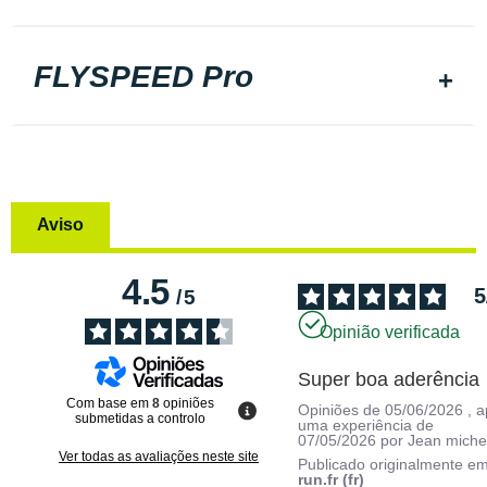
FLYSPEED Pro
Aviso
4.5
5
/
5
Opinião verificada
Super boa aderência
Com base em
8
opiniões
Opiniões de
05/06/2026
, 
submetidas a controlo
uma experiência de
07/05/2026
por
Jean miche
Ver todas as avaliações neste site
Publicado originalmente e
run.fr (fr)