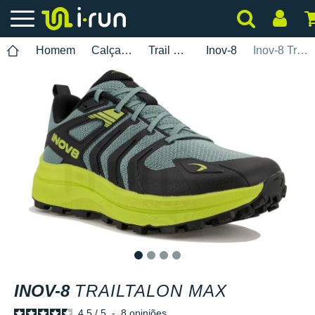
Homem
Calçados
Trail Running
Inov-8
Inov-8 Trailtalon Max
1
2
3
4
INOV-8
TRAILTALON MAX
4.5
/
5
-
8
opiniões