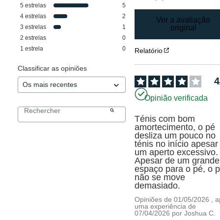
5
estrelas
5
4
estrelas
2
Ver a avaliação
3
estrelas
1
original
2
estrelas
0
1
estrela
0
Relatório
Classificar as opiniões
4
Opinião verificada
Ténis com bom 
amortecimento, o pé 
desliza um pouco no 
ténis no início apesar 
um aperto excessivo. 
Apesar de um grande 
espaço para o pé, o p
não se move 
demasiado.
Opiniões de
01/05/2026
, 
uma experiência de
07/04/2026
por
Joshua C.