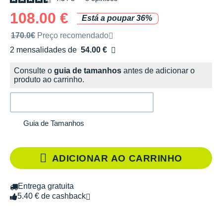
108.00 €
Está a poupar 36%
Preço de venda recomendado pela marca
170.0€
Preço recomendado
2 mensalidades de
54.00 €
sem custos
Consulte o
guia de tamanhos
antes de adicionar o
produto ao carrinho.
Guia de Tamanhos
ADICIONAR AO CARRINHO
Entrega gratuita
5.40 € de cashback