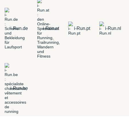
i-Run.de
i-Run.at
i-Run.pt
i-Run.nl
i-Run.be