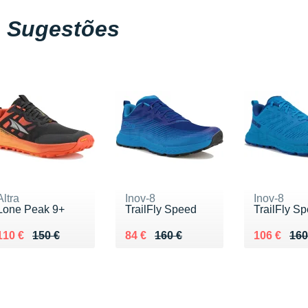
Sugestões
Altra
Inov-8
Inov-8
Lone Peak 9+
TrailFly Speed
TrailFly S
Au lieu de 150 €
Vendu 110 €
Au lieu de 160 €
Vendu 84 €
Au lieu de
Vendu 106
110 €
150 €
84 €
160 €
106 €
160