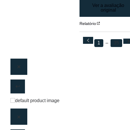
Ver a avaliação
original
Relatório
1
35