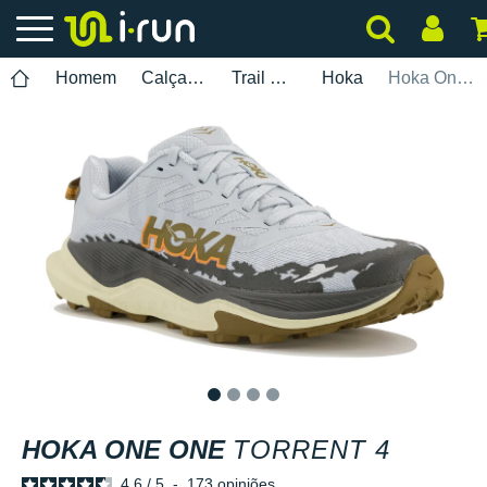
Homem
Calçados
Trail Running
Hoka
Hoka One One Torrent 4
1
2
3
4
HOKA ONE ONE
TORRENT 4
4.6
/
5
-
173
opiniões