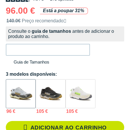
96.00 €
Está a poupar 31%
Preço de venda recomendado pela marca
140.0€
Preço recomendado
Consulte o
guia de tamanhos
antes de adicionar o
produto ao carrinho.
Guia de Tamanhos
3 modelos disponíveis:
96 €
105 €
105 €
ADICIONAR AO CARRINHO