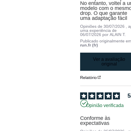
No entanto, voltei a u
modelo com o mesmo
drop. O que garante 
uma adaptação fácil
Opiniões de
30/07/2026
, 
uma experiência de
06/07/2026
por
ALAIN T.
Publicado originalmente e
run.fr (fr)
Ver a avaliação
original
Relatório
5
Opinião verificada
Conforme às 
expectativas