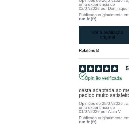
Opiniões de
26/07/2026
, 
uma experiência de
02/07/2026
por
Dominique 
Publicado originalmente e
run.fr (fr)
Ver a avaliação
original
Relatório
5
Opinião verificada
cesta adaptada ao me
pedido muito satisfeit
Opiniões de
25/07/2026
, 
uma experiência de
01/07/2026
por
Alain V.
Publicado originalmente e
run.fr (fr)