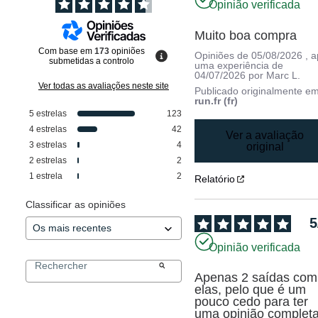
Opinião verificada
Muito boa compra
Com base em
173
opiniões
Opiniões de
05/08/2026
, 
submetidas a controlo
uma experiência de
04/07/2026
por
Marc L.
Ver todas as avaliações neste site
Publicado originalmente e
run.fr (fr)
5
estrelas
123
4
estrelas
42
Ver a avaliação
3
estrelas
4
original
2
estrelas
2
1
estrela
2
Relatório
Classificar as opiniões
5
Opinião verificada
Apenas 2 saídas com 
elas, pelo que é um 
pouco cedo para ter 
uma opinião completa.