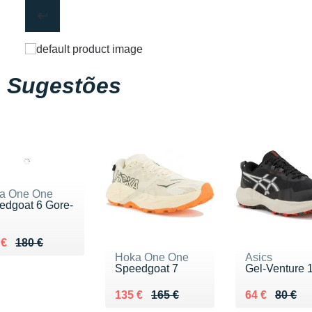
Sugestões
a One One
edgoat 6 Gore-
ieu de 180 €
du 135 €
 €
180 €
Hoka One One
Asics
Speedgoat 7
Gel-Venture 
Au lieu de 165 €
Vendu 135 €
Au lieu de 80
Vendu 64 €
135 €
165 €
64 €
80 €