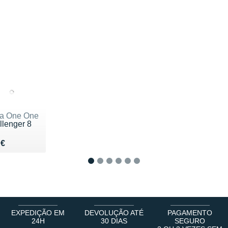
a One One
llenger 8
du 150 €
 €
1
2
3
4
5
6
EXPEDIÇÃO EM
DEVOLUÇÃO ATÉ
PAGAMENTO
24H
30 DIAS
SEGURO