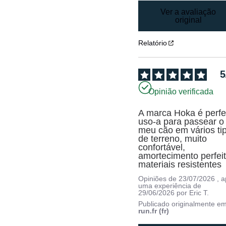
Ver a avaliação
original
Relatório
5
Opinião verificada
A marca Hoka é perfei
uso-a para passear o 
meu cão em vários tip
de terreno, muito 
confortável, 
amortecimento perfeito
materiais resistentes
Opiniões de
23/07/2026
, 
uma experiência de
29/06/2026
por
Eric T.
Publicado originalmente e
run.fr (fr)