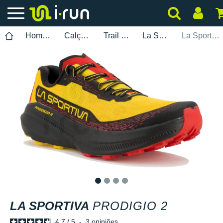
Homem
Calçados
Trail Running
La Sportiva
La Sportiva Prodigio 2
1
2
3
4
LA SPORTIVA
PRODIGIO 2
4.7
/
5
-
3
opiniões