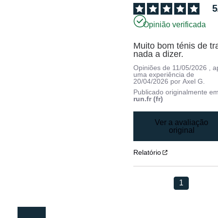
5
Opinião verificada
Muito bom ténis de trai
nada a dizer.
Opiniões de
11/05/2026
, 
uma experiência de
20/04/2026
por
Axel G.
Publicado originalmente e
run.fr (fr)
Ver a avaliação
original
Relatório
1