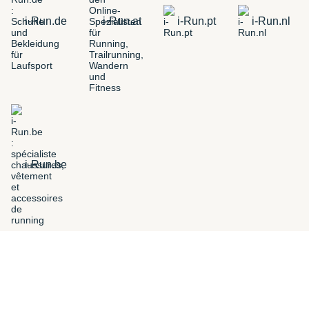
i-Run.de
i-Run.at
i-Run.pt
i-Run.nl
i-Run.be