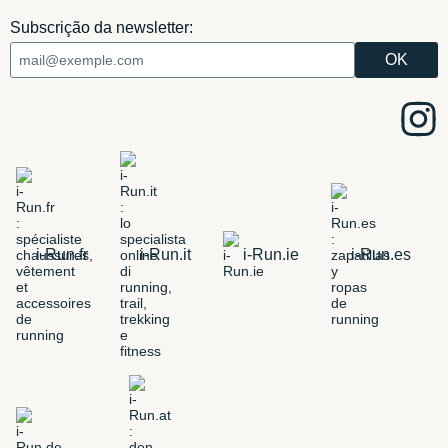
Subscrição da newsletter:
i-Run.fr
i-Run.it
i-Run.ie
i-Run.es