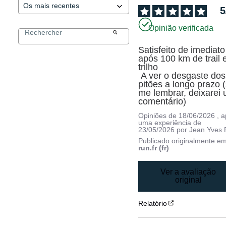
5
Opinião verificada
Satisfeito de imediato 
após 100 km de trail 
trilho 

 A ver o desgaste dos 
pitões a longo prazo (
me lembrar, deixarei 
comentário)
Opiniões de
18/06/2026
, 
uma experiência de
23/05/2026
por
Jean Yves 
Publicado originalmente e
run.fr (fr)
Ver a avaliação
original
Relatório