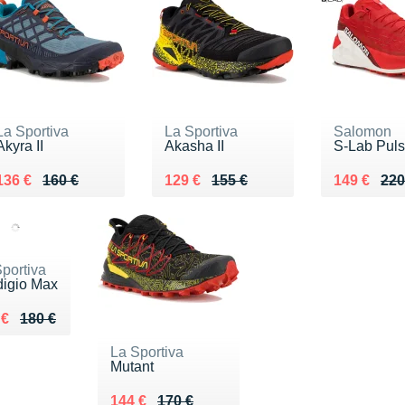
La Sportiva
La Sportiva
Salomon
Akyra II
Akasha II
S-Lab Puls
Au lieu de 160 €
Vendu 136 €
Au lieu de 155 €
Vendu 129 €
Au lieu de
Vendu 149
136 €
160 €
129 €
155 €
149 €
220
portiva
digio Max
ieu de 180 €
du 152 €
 €
180 €
La Sportiva
Mutant
Au lieu de 170 €
Vendu 144 €
144 €
170 €