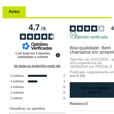
Aviso
4.7
4
/
5
Opinião verificada
Boa qualidade. Bem 
chamativa em amarel
Com base em
3
opiniões
submetidas a controlo
Opiniões de
15/07/2026
, 
uma experiência de
Ver todas as avaliações neste site
16/06/2026
por
PASCAL R.
Publicado originalmente e
run.fr (fr)
5
estrelas
2
4
estrelas
1
3
estrelas
0
Ver a avaliação
original
2
estrelas
0
1
estrela
0
Relatório
Classificar as opiniões