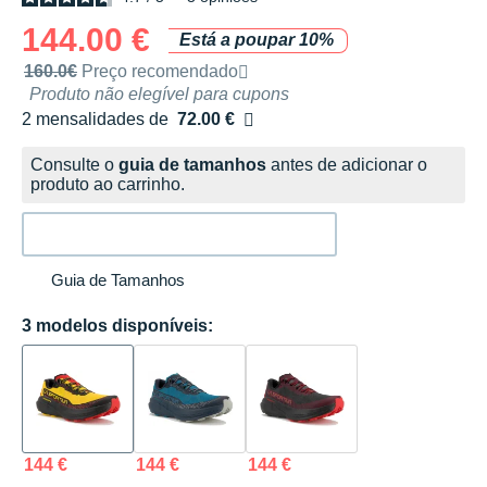
144.00 €
Está a poupar 10%
Preço de venda recomendado pela marca
160.0€
Preço recomendado
Produto não elegível para cupons
2 mensalidades de
72.00 €
sem custos
Consulte o
guia de tamanhos
antes de adicionar o
produto ao carrinho.
Guia de Tamanhos
3 modelos disponíveis:
144 €
144 €
144 €