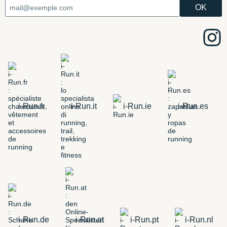
i-Run.fr
i-Run.it
i-Run.ie
i-Run.es
i-Run.de
i-Run.at
i-Run.pt
i-Run.nl