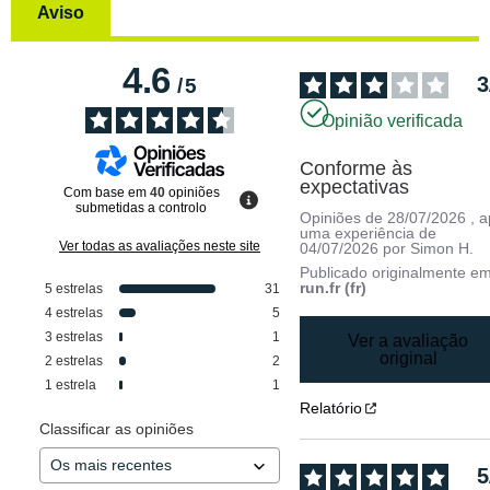
Aviso
4.6
3
/
5
Opinião verificada
Conforme às 
expectativas
Com base em
40
opiniões
submetidas a controlo
Opiniões de
28/07/2026
, 
uma experiência de
Ver todas as avaliações neste site
04/07/2026
por
Simon H.
Publicado originalmente e
run.fr (fr)
5
estrelas
31
4
estrelas
5
3
estrelas
1
Ver a avaliação
original
2
estrelas
2
1
estrela
1
Relatório
Classificar as opiniões
5