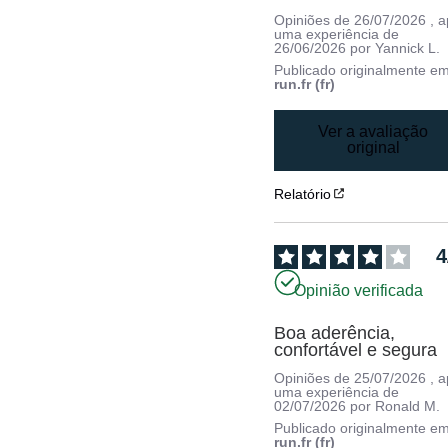
Opiniões de
26/07/2026
, 
uma experiência de
26/06/2026
por
Yannick L.
Publicado originalmente e
run.fr (fr)
Ver a avaliação
original
Relatório
4
Opinião verificada
Boa aderência, 
confortável e segura
Opiniões de
25/07/2026
, 
uma experiência de
02/07/2026
por
Ronald M.
Publicado originalmente e
run.fr (fr)