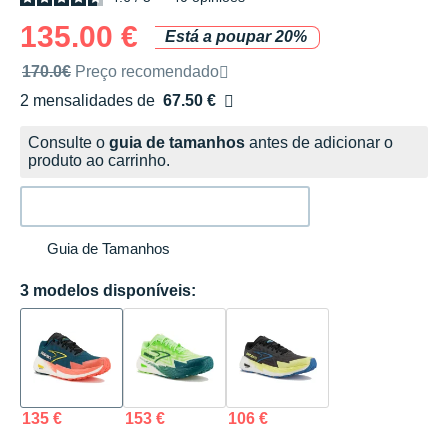
135.00 €
Está a poupar 20%
Preço de venda recomendado pela marca
170.0€
Preço recomendado
2 mensalidades de
67.50 €
sem custos
Consulte o
guia de tamanhos
antes de adicionar o
produto ao carrinho.
Guia de Tamanhos
3 modelos disponíveis:
135 €
153 €
106 €