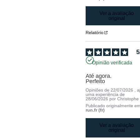
Ver a avaliação
original
Relatório
5
Opinião verificada
Até agora.

Perfeito
Opiniões de
22/07/2026
, 
uma experiência de
28/06/2026
por
Christophe 
Publicado originalmente e
run.fr (fr)
Ver a avaliação
original