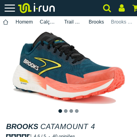
Homem
Calçados
Trail Running
Brooks
Brooks Catamount 4
1
2
3
4
BROOKS
CATAMOUNT 4
4.6
/
5
-
40
opiniões