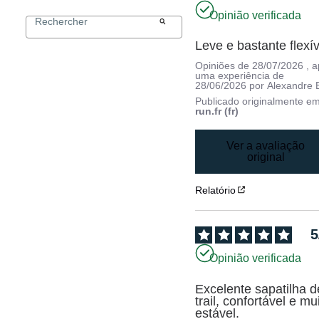
Opinião verificada
Leve e bastante flexív
Opiniões de
28/07/2026
, 
uma experiência de
28/06/2026
por
Alexandre 
Publicado originalmente e
run.fr (fr)
Ver a avaliação
original
Relatório
5
Opinião verificada
Excelente sapatilha de
trail, confortável e mui
estável.