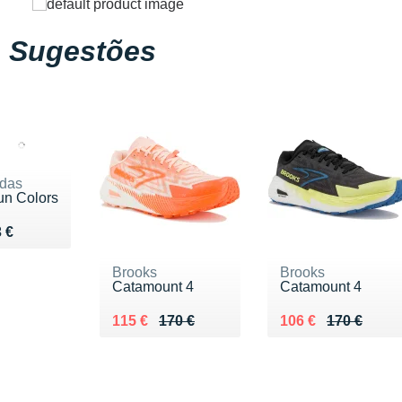
Sugestões
das
n Colors
ndu 23 €
 €
Brooks
Brooks
Catamount 4
Catamount 4
Au lieu de 170 €
Vendu 115 €
Au lieu de 170 €
Vendu 106 €
115 €
170 €
106 €
170 €