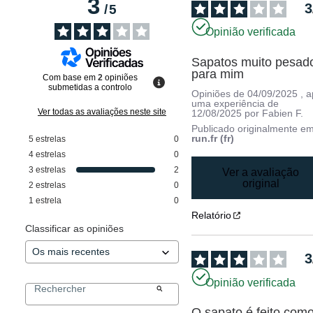
3
3
/
5
Opinião verificada
Sapatos muito pesado
para mim
Com base em
2
opiniões
submetidas a controlo
Opiniões de
04/09/2025
, 
uma experiência de
Ver todas as avaliações neste site
12/08/2025
por
Fabien F.
Publicado originalmente e
run.fr (fr)
5
estrelas
0
4
estrelas
0
3
estrelas
2
Ver a avaliação
original
2
estrelas
0
1
estrela
0
Relatório
Classificar as opiniões
3
Opinião verificada
O sapato é feito como