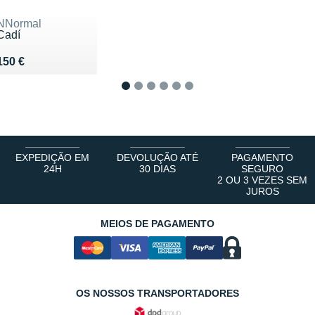
NNormal
Cadí
Vendu 150 €
150 €
1
2
3
4
5
6
EXPEDIÇÃO EM
DEVOLUÇÃO ATÉ
PAGAMENTO
24H
30 DIAS
SEGURO
2 OU 3 VEZES SEM
JUROS
MEIOS DE PAGAMENTO
OS NOSSOS TRANSPORTADORES