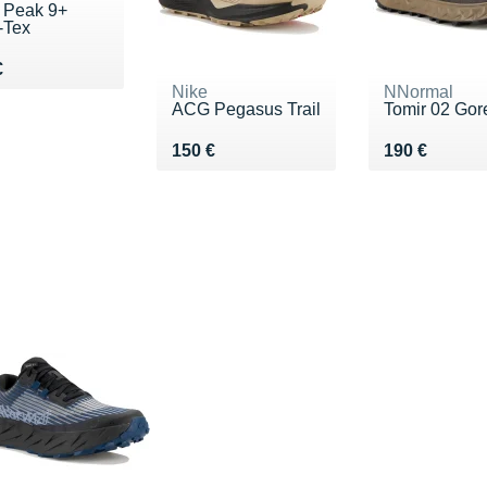
 Peak 9+
-Tex
u 170 €
€
Nike
NNormal
ACG Pegasus Trail
Tomir 02 Gor
Vendu 150 €
Vendu 190 €
150 €
190 €