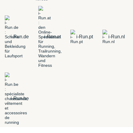
i-Run.de
i-Run.at
i-Run.pt
i-Run.nl
i-Run.be