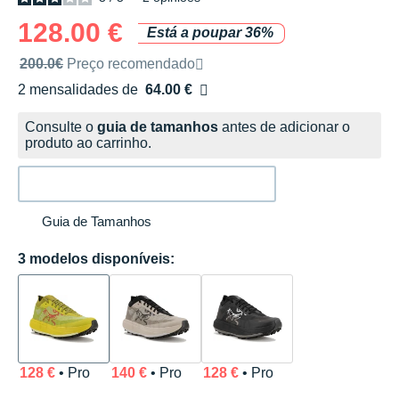
128.00 €
Está a poupar 36%
Preço de venda recomendado pela marca
200.0€
Preço recomendado
2 mensalidades de
64.00 €
sem custos
Consulte o
guia de tamanhos
antes de adicionar o
produto ao carrinho.
Guia de Tamanhos
3 modelos disponíveis:
128 €
• Pro
140 €
• Pro
128 €
• Pro