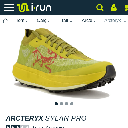
Homem
Calçados
Trail Running
Arcteryx
Arcteryx Sylan Pro
1
2
3
4
ARCTERYX
SYLAN PRO
3
/
5
-
2
opiniões