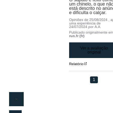
um chinelo, o que não
está descrito no anúnc
e dificulta o calçar.
Opiniões de
25/08/2024
, 
uma experiência de
24/07/2024
por
A.A.
Publicado originalmente e
run.fr (fr)
Ver a avaliação
original
Relatório
1