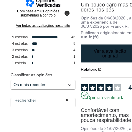
Um pouco caro mas 0
dores nos pés
Com base em
61
opiniões
submetidas a controlo
Opiniões de
04/08/2026
, 
uma experiência de
Ver todas as avaliações neste site
06/07/2026
por
Franck R.
Publicado originalmente e
run.fr (fr)
5
estrelas
46
4
estrelas
9
3
estrelas
4
Ver a avaliação
original
2
estrelas
1
1
estrela
1
Relatório
Classificar as opiniões
4
Opinião verificada
Confortável com 
amortecimento, mas 
pouca respirabilidade
Opiniões de
21/07/2026
, 