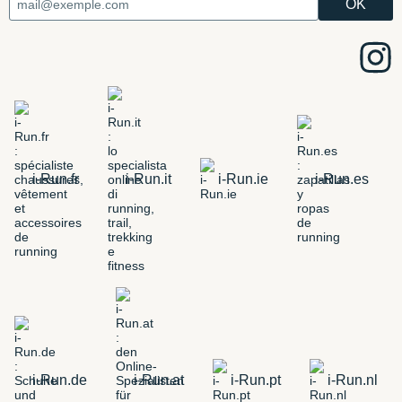
i-Run.fr
i-Run.it
i-Run.ie
i-Run.es
i-Run.de
i-Run.at
i-Run.pt
i-Run.nl