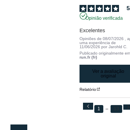
5
Opinião verificada
Excelentes
Opiniões de
08/07/2026
, 
uma experiência de
11/06/2026
por
Jarohld C.
Publicado originalmente e
run.fr (fr)
Ver a avaliação
original
Relatório
1
13