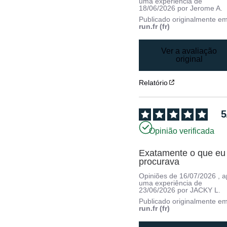
uma experiência de
18/06/2026
por
Jerome A.
Publicado originalmente e
run.fr (fr)
Ver a avaliação
original
Relatório
5
Opinião verificada
Exatamente o que eu 
procurava
Opiniões de
16/07/2026
, 
uma experiência de
23/06/2026
por
JACKY L.
Publicado originalmente e
run.fr (fr)