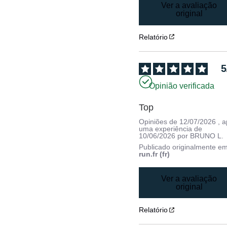
Ver a avaliação
original
Relatório
5
Opinião verificada
Top
Opiniões de
12/07/2026
, 
uma experiência de
10/06/2026
por
BRUNO L.
Publicado originalmente e
run.fr (fr)
Ver a avaliação
original
Relatório