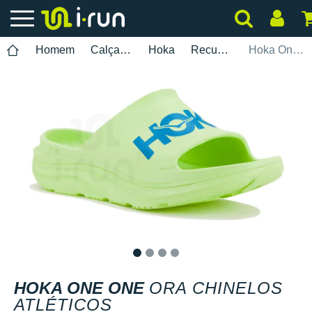
Homem
Calçados
Hoka
Recuperação
Hoka One One Ora Chinelos Atléticos
1
2
3
4
HOKA ONE ONE
ORA CHINELOS
ATLÉTICOS