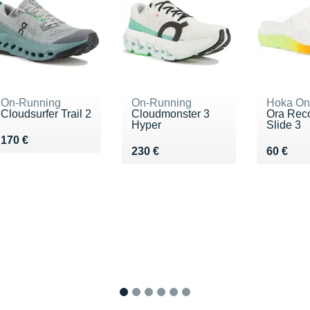
On-Running
On-Running
Hoka On
Cloudsurfer Trail 2
Cloudmonster 3
Ora Rec
Hyper
Slide 3
Vendu 170 €
170 €
Vendu 230 €
Vendu 6
230 €
60 €
1
2
3
4
5
6