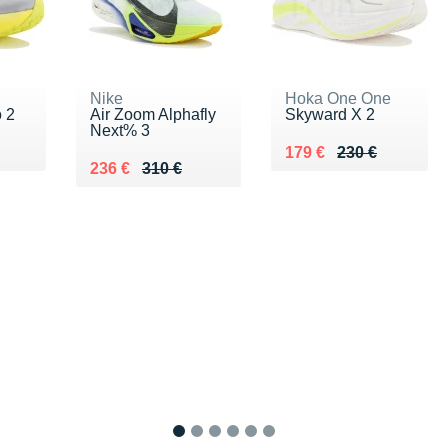
Nike
Hoka One One
 2
Air Zoom Alphafly
Skyward X 2
Next% 3
0 €
Au lieu de 230 €
Vendu 179 €
179 €
230 €
Au lieu de 310 €
Vendu 236 €
236 €
310 €
1
2
3
4
5
6