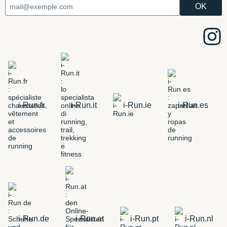
i-Run.fr
i-Run.it
i-Run.ie
i-Run.es
i-Run.de
i-Run.at
i-Run.pt
i-Run.nl