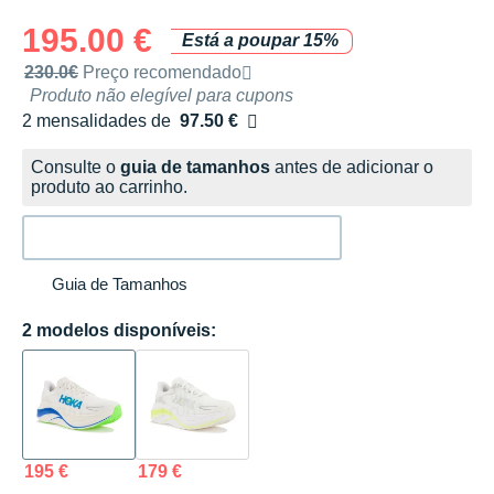
195.00 €
Está a poupar 15%
Preço de venda recomendado pela marca
230.0€
Preço recomendado
Produto não elegível para cupons
2 mensalidades de
97.50 €
sem custos
Consulte o
guia de tamanhos
antes de adicionar o
produto ao carrinho.
Guia de Tamanhos
2 modelos disponíveis:
195 €
179 €