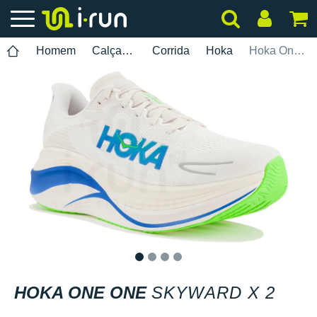
Homem
Calçados
Corrida
Hoka
Hoka One One Skyward X 2
1
2
3
4
HOKA ONE ONE
SKYWARD X 2