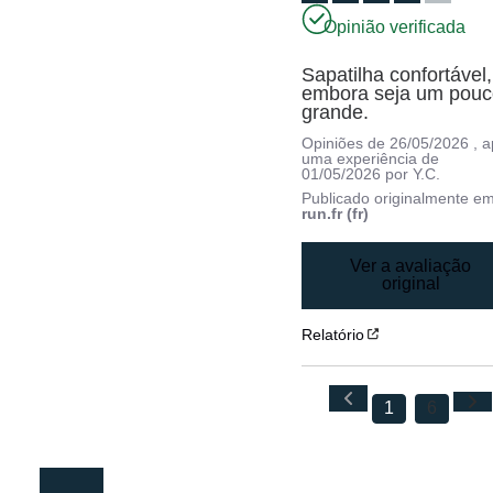
Opinião verificada
Sapatilha confortável, 
embora seja um pouc
grande.
Opiniões de
26/05/2026
, 
uma experiência de
01/05/2026
por
Y.C.
Publicado originalmente e
run.fr (fr)
Ver a avaliação
original
Relatório
1
6