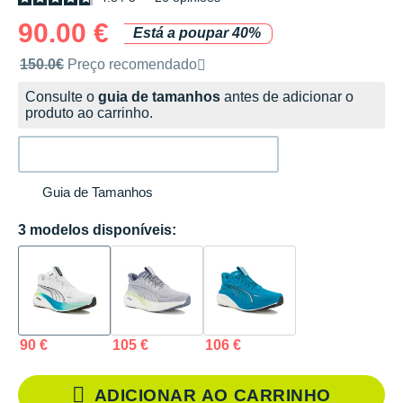
90.00 €
Está a poupar 40%
Preço de venda recomendado pela marca
150.0€
Preço recomendado
Consulte o
guia de tamanhos
antes de adicionar o
produto ao carrinho.
Guia de Tamanhos
3 modelos disponíveis:
90 €
105 €
106 €
ADICIONAR AO CARRINHO