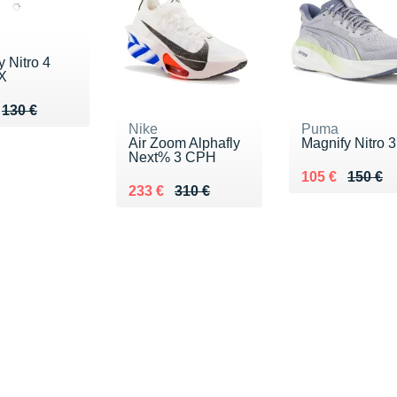
y Nitro 4
X
u de 130 €
107 €
130 €
Nike
Puma
Air Zoom Alphafly
Magnify Nitro 3
Next% 3 CPH
Au lieu de 150
Vendu 105 €
105 €
150 €
Au lieu de 310 €
Vendu 233 €
233 €
310 €