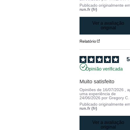
Publicado originalmente e
run.fr (fr)
Ver a avaliação
original
Relatório
5
Opinião verificada
Muito satisfeito
Opiniões de
16/07/2026
, 
uma experiência de
24/06/2026
por
Gregory C.
Publicado originalmente e
run.fr (fr)
Ver a avaliação
original