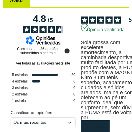
Aviso
4.8
5
/
5
Opinião verificada
Sola grossa com 
excelente 
Com base em
26
opiniões
amortecimento, a 
submetidas a controlo
caminhada desportiva
muito facilitada por um
Ver todas as avaliações neste site
produto destes, a PU
propõe com a MAGNI
5
estrelas
20
Nitro 3 um ténis 
4
estrelas
6
soberbo, acabamento
cuidados e sólidos, 
3
estrelas
0
arejados, malha e cort
2
estrelas
0
oferecem ao pé um 
1
estrela
0
conforto ideal que 
surpreende, sem dúvi
a PUMA está de volta 
Classificar as opiniões
par
...
leia mais