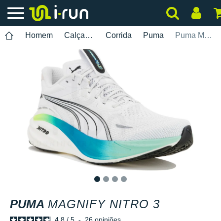
Homem
Calçados
Corrida
Puma
Puma Magnify Nitro 3
1
2
3
4
PUMA
MAGNIFY NITRO 3
4.8
/
5
-
26
opiniões