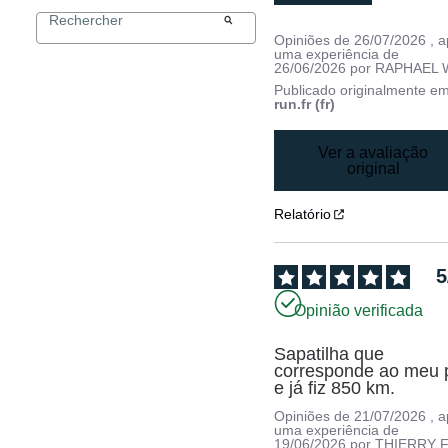
Opiniões de
26/07/2026
, 
uma experiência de
26/06/2026
por
RAPHAEL 
Publicado originalmente e
run.fr (fr)
Ver a avaliação
original
Relatório
5
Opinião verificada
Sapatilha que 
corresponde ao meu p
e já fiz 850 km.
Opiniões de
21/07/2026
, 
uma experiência de
19/06/2026
por
THIERRY F