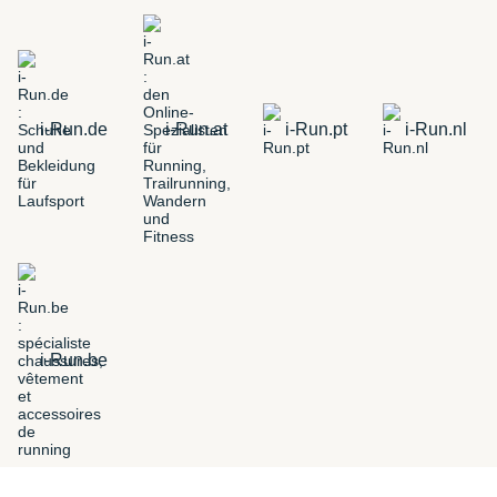
i-Run.de
i-Run.at
i-Run.pt
i-Run.nl
i-Run.be