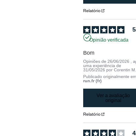
Relatório
5
Opinião verificada
Bom
Opiniões de
26/06/2026
, 
uma experiência de
31/05/2026
por
Corentin M
Publicado originalmente e
run.fr (fr)
Ver a avaliação
original
Relatório
4