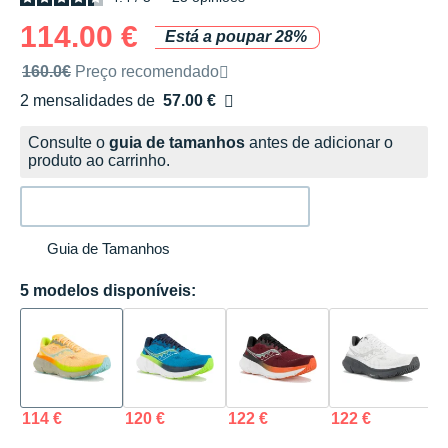
114.00 €
Está a poupar 28%
Preço de venda recomendado pela marca
160.0€
Preço recomendado
2 mensalidades de
57.00 €
sem custos
Consulte o
guia de tamanhos
antes de adicionar o
produto ao carrinho.
Guia de Tamanhos
5 modelos disponíveis:
114 €
120 €
122 €
122 €
1