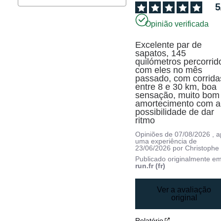
5
Opinião verificada
Excelente par de 
sapatos, 145 
quilómetros percorrido
com eles no mês 
passado, com corridas
entre 8 e 30 km, boa 
sensação, muito bom 
amortecimento com a 
possibilidade de dar 
ritmo
Opiniões de
07/08/2026
, 
uma experiência de
23/06/2026
por
Christophe
Publicado originalmente e
run.fr (fr)
Ver a avaliação
original
Relatório