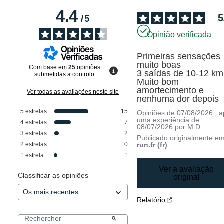
4.4
5
/
5
Opinião verificada
Primeiras sensações 
muito boas

Com base em
25
opiniões
3 saídas de 10-12 km

submetidas a controlo
Muito bom 
amortecimento e 
Ver todas as avaliações neste site
nenhuma dor depois
5
estrelas
15
Opiniões de
07/08/2026
, 
uma experiência de
4
estrelas
7
08/07/2026
por
M.D.
3
estrelas
2
Publicado originalmente e
2
estrelas
0
run.fr (fr)
1
estrela
1
Ver a avaliação
Classificar as opiniões
original
Relatório