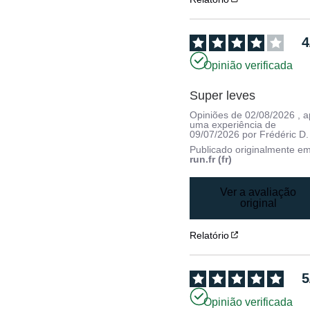
4
Opinião verificada
Super leves
Opiniões de
02/08/2026
, 
uma experiência de
09/07/2026
por
Frédéric D.
Publicado originalmente e
run.fr (fr)
Ver a avaliação
original
Relatório
5
Opinião verificada