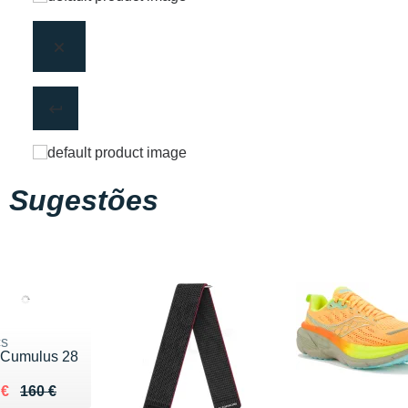
Sugestões
cs
-Cumulus 28
ieu de 160 €
du 103 €
 €
160 €