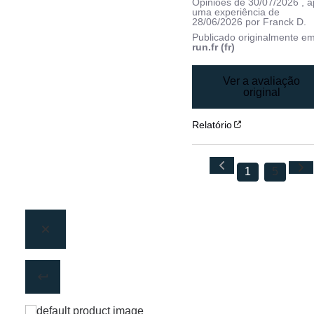
Opiniões de
30/07/2026
, 
uma experiência de
28/06/2026
por
Franck D.
Publicado originalmente e
run.fr (fr)
Ver a avaliação
original
Relatório
1
5