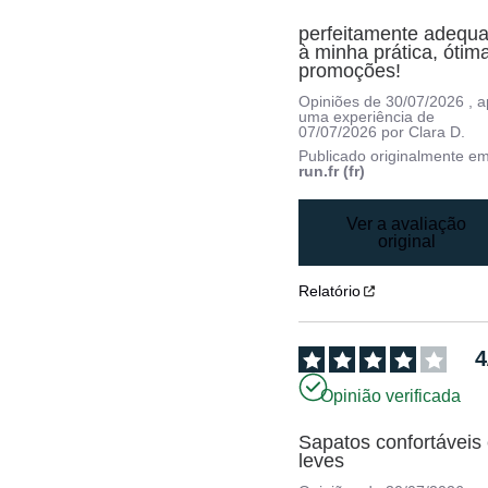
perfeitamente adequa
à minha prática, ótima
promoções!
Opiniões de
30/07/2026
, 
uma experiência de
07/07/2026
por
Clara D.
Publicado originalmente e
run.fr (fr)
Ver a avaliação
original
Relatório
4
Opinião verificada
Sapatos confortáveis 
leves