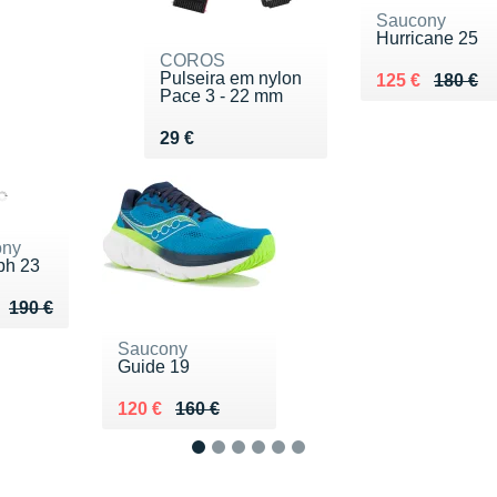
Saucony
Hurricane 25
COROS
Pulseira em nylon
Au lieu de 180
Vendu 125 €
125 €
180 €
Pace 3 - 22 mm
Vendu 29 €
29 €
ony
ph 23
u de 190 €
 114 €
190 €
Saucony
Guide 19
Au lieu de 160 €
Vendu 120 €
120 €
160 €
1
2
3
4
5
6