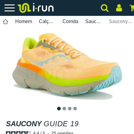
Homem
Calçados
Corrida
Saucony
Saucony Guide 19
1
2
3
4
SAUCONY
GUIDE 19
4.4
/
5
-
25
opiniões