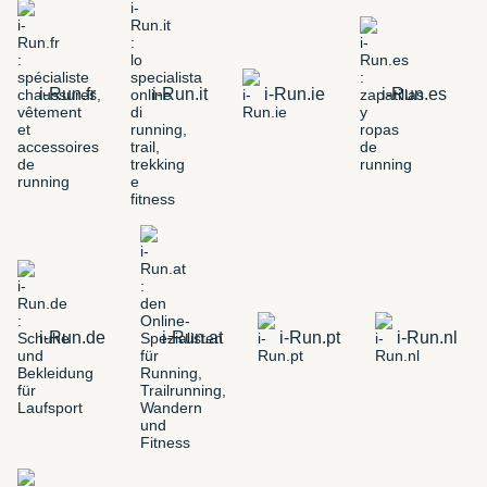
i-Run.fr
i-Run.it
i-Run.ie
i-Run.es
i-Run.de
i-Run.at
i-Run.pt
i-Run.nl