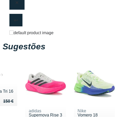
Sugestões
 Tri 16
eu de 150 €
u 106 €
150 €
adidas
Nike
Supernova Rise 3
Vomero 18