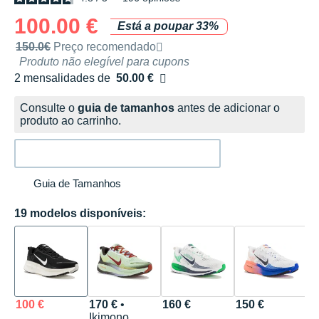
100.00 €
Está a poupar 33%
Preço de venda recomendado pela marca
150.0€
Preço recomendado
Produto não elegível para cupons
2 mensalidades de
50.00 €
sem custos
Consulte o
guia de tamanhos
antes de adicionar o
produto ao carrinho.
Guia de Tamanhos
19 modelos disponíveis:
100 €
170 €
•
160 €
150 €
1
Ikimono
R