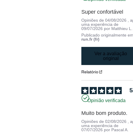
Super confortável
Opiniões de
04/08/2026
, 
uma experiência de
09/07/2026
por
Matthieu L.
Publicado originalmente e
run.fr (fr)
Ver a avaliação
original
Relatório
5
Opinião verificada
Muito bom produto.
Opiniões de
02/08/2026
, 
uma experiência de
07/07/2026
por
Pascal A.