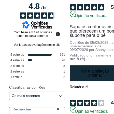
4.8
5
/
5
Opinião verificada
Sapatos confortáveis, 
que oferecem um bom
Com base em
196
opiniões
suporte para o pé
submetidas a controlo
Opiniões de
05/08/2026
, 
Ver todas as avaliações neste site
uma experiência de
09/07/2026
por
Anonymous
5
estrelas
161
Publicado originalmente e
run.fr (fr)
4
estrelas
28
3
estrelas
3
Ver a avaliação
2
estrelas
1
original
1
estrela
3
Relatório
Classificar as opiniões
4
Opinião verificada