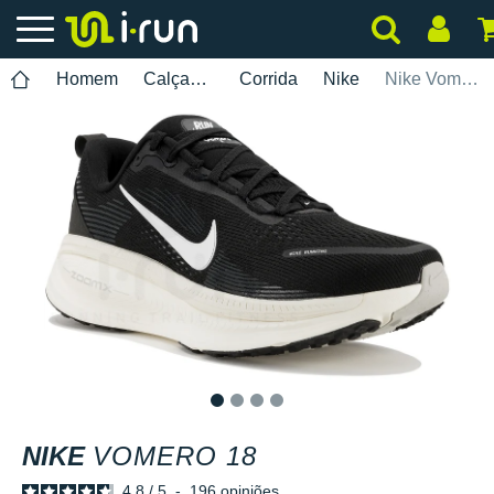
Homem
Calçados
Corrida
Nike
Nike Vomero 18
1
2
3
4
NIKE
VOMERO 18
4.8
/
5
-
196
opiniões