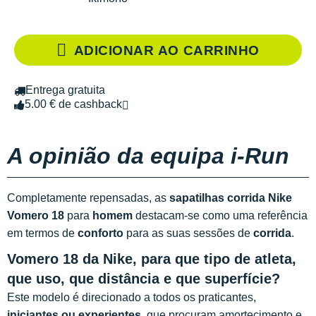
R
ADICIONAR AO CARRINHO
Entrega gratuita
5.00 € de cashback
A opinião da equipa i-Run
Completamente repensadas, as
sapatilhas corrida Nike
Vomero 18
para
homem
destacam-se como uma referência
em termos de
conforto
para as suas sessões de
corrida
.
Vomero 18 da Nike, para que tipo de atleta,
que uso, que distância e que superfície?
Este modelo é direcionado a todos os praticantes,
iniciantes ou experientes
, que procuram amortecimento e