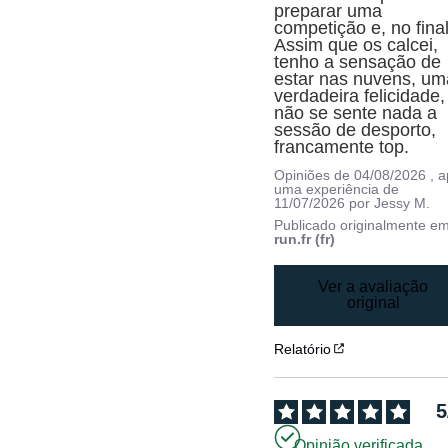
preparar uma 
competição e, no final.
Assim que os calcei, 
tenho a sensação de 
estar nas nuvens, uma
verdadeira felicidade, 
não se sente nada a 
sessão de desporto, 
francamente top.
Opiniões de
04/08/2026
, 
uma experiência de
11/07/2026
por
Jessy M.
Publicado originalmente e
run.fr (fr)
Ver a avaliação
original
Relatório
5
Opinião verificada