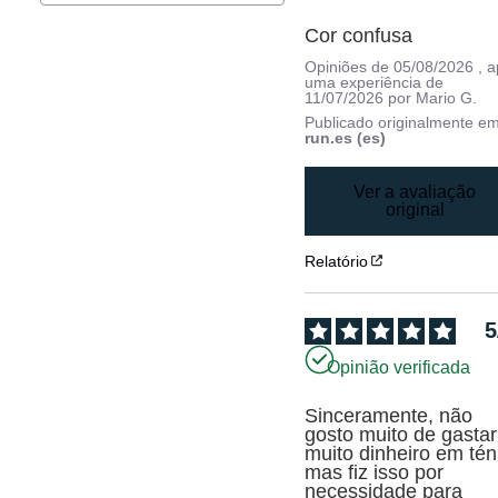
Cor confusa
Opiniões de
05/08/2026
, 
uma experiência de
11/07/2026
por
Mario G.
Publicado originalmente e
run.es (es)
Ver a avaliação
original
Relatório
5
Opinião verificada
Sinceramente, não 
gosto muito de gastar 
muito dinheiro em téni
mas fiz isso por 
necessidade para 