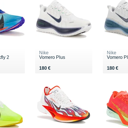
Nike
Nike
fly 2
Vomero Plus
Vomero P
Vendu 180 €
Vendu 18
180 €
180 €