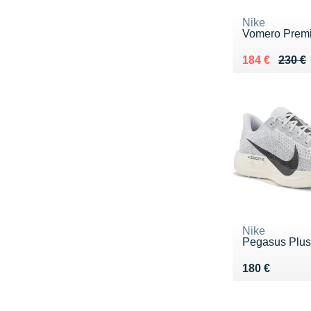
Nike
Vomero Prem
Au lieu de 23
Vendu 184 €
184 €
230 €
Nike
Pegasus Plu
Vendu 180 €
180 €