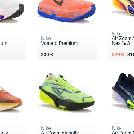
Nike
Nike
Air Zoom A
ium
Vomero Premium
Next% 3
Vendu 230 €
Au lieu de
Vendu 22
230 €
229 €
31
Nike
Nike
afly
Air Zoom Alphafly
Air Zoom A