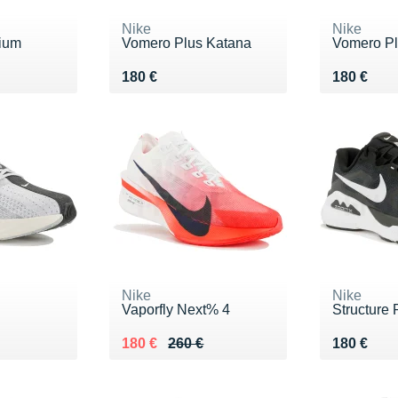
Nike
Nike
ium
Vomero Plus Katana
Vomero P
0 €
Vendu 180 €
Vendu 18
180 €
180 €
Nike
Nike
s
Vaporfly Next% 4
Structure 
Au lieu de 260 €
Vendu 180 €
Vendu 18
180 €
260 €
180 €