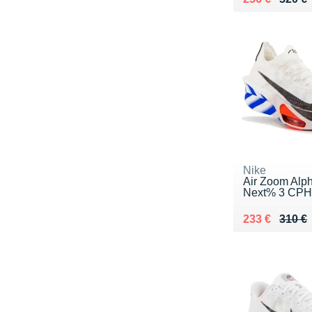
Nike
Air Zoom Alph
Next% 3 CP
Au lieu de 31
Vendu 233 €
233 €
310 €