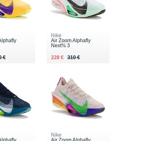
Nike
lphafly
Air Zoom Alphafly
Next% 3
 310 €
9 €
Au lieu de 310 €
Vendu 228 €
0 €
228 €
310 €
Nike
lphafly
Air Zoom Alphafly