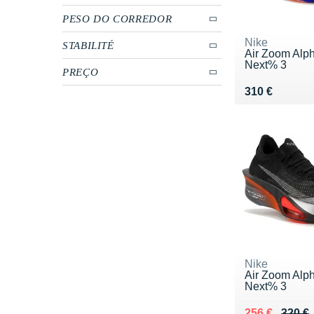
PESO DO CORREDOR
Nike
STABILITÉ
Air Zoom Alph
Next% 3
PREÇO
Vendu 310 €
310 €
Nike
Air Zoom Alph
Next% 3
Au lieu de 32
Vendu 256 €
256 €
320 €