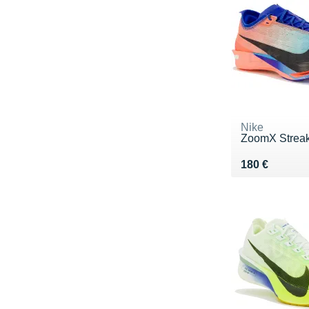
Nike
ZoomX Streak
Vendu 180 €
180 €