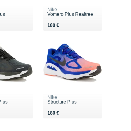
Nike
lus
Vomero Plus Realtree
0 €
Vendu 180 €
180 €
Nike
Plus
Structure Plus
0 €
Vendu 180 €
180 €