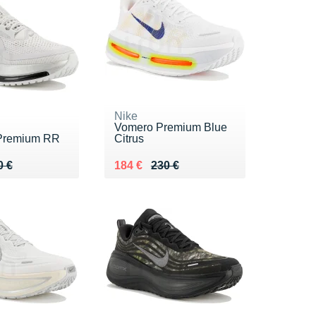
Nike
Vomero Premium Blue
Premium RR
Citrus
 210 €
9 €
Au lieu de 230 €
Vendu 184 €
0 €
184 €
230 €