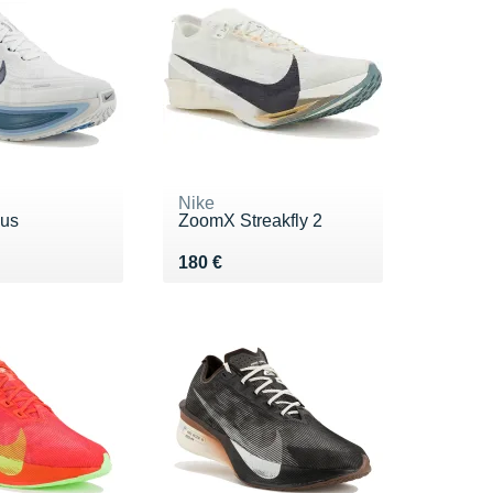
Nike
lus
ZoomX Streakfly 2
0 €
Vendu 180 €
180 €