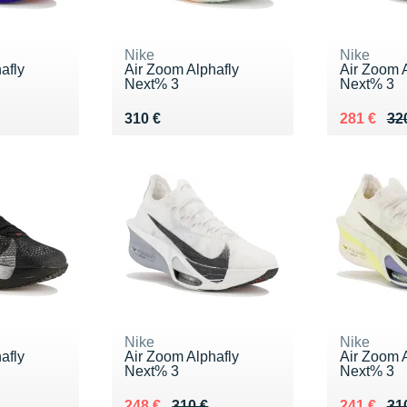
Nike
Nike
afly
Air Zoom Alphafly
Air Zoom A
Next% 3
Next% 3
Vendu 310 €
Au lieu de
Vendu 28
310 €
281 €
32
Nike
Nike
afly
Air Zoom Alphafly
Air Zoom A
Next% 3
Next% 3
0 €
Au lieu de 310 €
Vendu 248 €
Au lieu de
Vendu 24
248 €
310 €
241 €
31