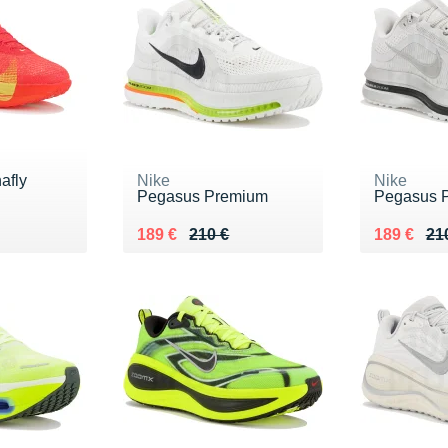
afly
Nike
Nike
Pegasus Premium
Pegasus 
0 €
Au lieu de 210 €
Vendu 189 €
Au lieu de
Vendu 18
189 €
210 €
189 €
21