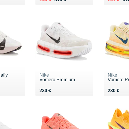
afly
Nike
Nike
H
Vomero Premium
Vomero P
0 €
Vendu 230 €
Vendu 23
230 €
230 €