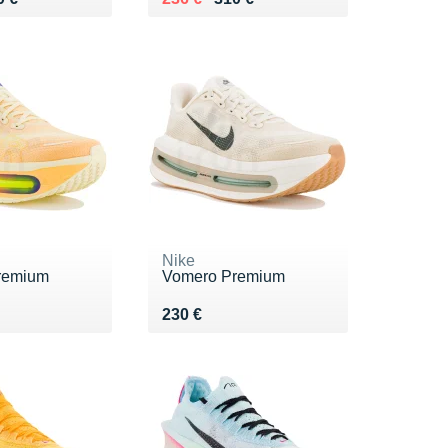
Nike
remium
Vomero Premium
0 €
Vendu 230 €
230 €