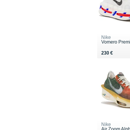
Nike
Vomero Prem
Vendu 230 €
230 €
Nike
Air Zoom Alph