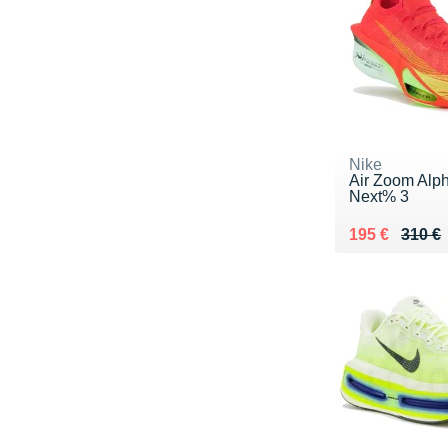
Nike
Air Zoom Alph
Next% 3
Au lieu de 31
Vendu 195 €
195 €
310 €