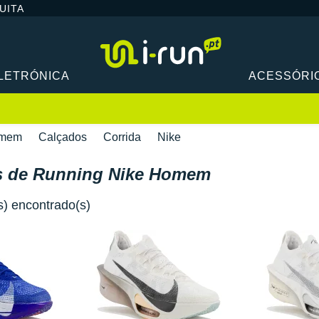
UITA
LETRÓNICA
ACESSÓRI
mem
Calçados
Corrida
Nike
s de Running Nike Homem
s) encontrado(s)