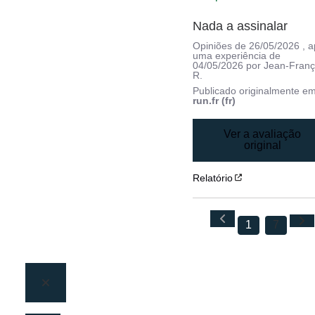
Nada a assinalar
Opiniões de
26/05/2026
, 
uma experiência de
04/05/2026
por
Jean-Franç
R.
Publicado originalmente e
run.fr (fr)
Ver a avaliação
original
Relatório
1
7