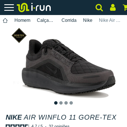
Homem
Calçados
Corrida
Nike
Nike Air Winflo 11 Gore-Tex
1
2
3
4
NIKE
AIR WINFLO 11 GORE-TEX
4.7
/
5
-
32
opiniões