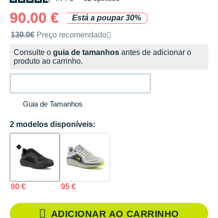
90.00 €
Está a poupar 30%
Preço de venda recomendado pela marca
130.0€
Preço recomendado
Consulte o
guia de tamanhos
antes de adicionar o
produto ao carrinho.
Guia de Tamanhos
2 modelos disponíveis:
90 €
95 €
ADICIONAR AO CARRINHO