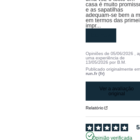
casa é muito promisso
e as sapatilhas 
adequam-se bem a m
em termos das primeir
impr
...
leia mais
Opiniões de
05/06/2026
, 
uma experiência de
13/05/2026
por
B.M.
Publicado originalmente e
run.fr (fr)
Ver a avaliação
original
Relatório
5
Opinião verificada