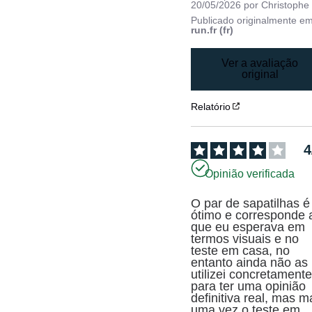
20/05/2026
por
Christophe
Publicado originalmente e
run.fr (fr)
Ver a avaliação
original
Relatório
4
Opinião verificada
O par de sapatilhas é 
ótimo e corresponde a
que eu esperava em 
termos visuais e no 
teste em casa, no 
entanto ainda não as 
utilizei concretamente
para ter uma opinião 
definitiva real, mas ma
uma vez o teste em 