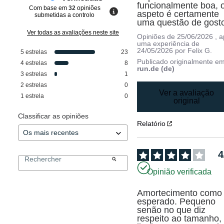
funcionalmente boa, o
Com base em
32
opiniões
aspeto é certamente 
submetidas a controlo
uma questão de gost
Ver todas as avaliações neste site
Opiniões de
25/06/2026
, 
uma experiência de
24/05/2026
por
Felix G.
5
estrelas
23
Publicado originalmente e
4
estrelas
8
run.de (de)
3
estrelas
1
2
estrelas
0
Ver a avaliação
1
estrela
0
original
Classificar as opiniões
Relatório
4
Opinião verificada
Amortecimento como 
esperado. Pequeno 
senão no que diz 
respeito ao tamanho, 