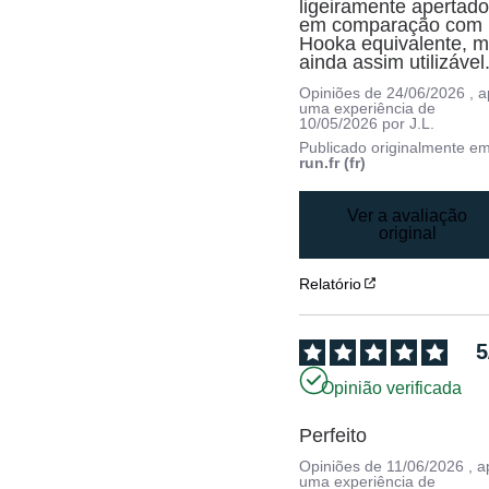
ligeiramente apertado
em comparação com 
Hooka equivalente, m
ainda assim utilizável
Opiniões de
24/06/2026
, 
uma experiência de
10/05/2026
por
J.L.
Publicado originalmente e
run.fr (fr)
Ver a avaliação
original
Relatório
5
Opinião verificada
Perfeito
Opiniões de
11/06/2026
, 
uma experiência de