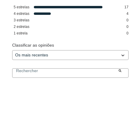
5
estrelas
17
4
estrelas
4
3
estrelas
0
2
estrelas
0
1
estrela
0
Classificar as opiniões