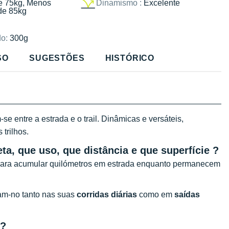
e 75kg, Menos
Dinamismo :
Excelente
de 85kg
o:
300g
SO
SUGESTÕES
HISTÓRICO
se entre a estrada e o trail. Dinâmicas e versáteis,
 trilhos.
ta, que uso, que distância e que superfície ?
para acumular quilómetros em estrada enquanto permanecem
am-no tanto nas suas
corridas diárias
como em
saídas
 ?