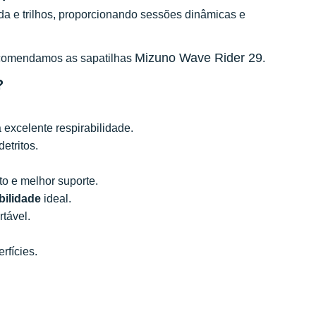
a e trilhos, proporcionando sessões dinâmicas e
Mizuno Wave Rider 29
 recomendamos as sapatilhas
.
?
excelente respirabilidade.
etritos.
to e melhor suporte.
ibilidade
ideal.
rtável.
rfícies.