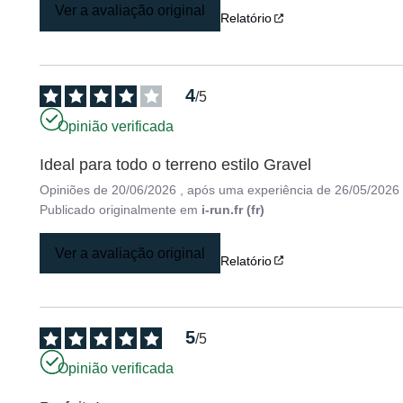
Ver a avaliação original
Relatório
4
/
5
Opinião verificada
Ideal para todo o terreno estilo Gravel
Opiniões de
20/06/2026
, após uma experiência de
26/05/2026
Publicado originalmente em
i-run.fr (fr)
Ver a avaliação original
Relatório
5
/
5
Opinião verificada