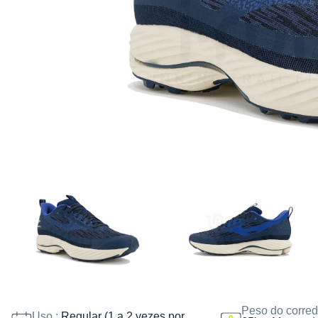
Peso do corred
Uso :
Regular (1 a 2 vezes por