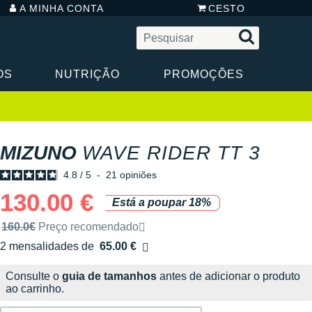
A MINHA CONTA
CESTO
OS
NUTRIÇÃO
PROMOÇÕES
MIZUNO
WAVE RIDER TT 3
4.8
/
5
-
21
opiniões
130.00 €
Está a poupar 18%
Preço de venda recomendado pela marca
160.0€
Preço recomendado
2 mensalidades de
65.00 €
sem custos
Consulte o
guia de tamanhos
antes de adicionar o produto
ao carrinho.