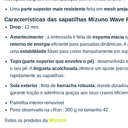
Uma
parte superior mais resistente
feita em
mesh arej
Características das sapatilhas Mizuno Wave 
Drop
: 12 mm.
Amortecimento
: a entressola é feita de
espuma macia
q
retorno de energia
eficiente para passadas dinâmicas. A
uma
estabilidade
fiável para correr tranquilamente em sup
Topo (parte superior que envolve o pé)
: desenvolvida
o seu pé. A
lingueta acolchoada
oferece um ajuste preciso
rapidamente as sapatilhas.
Sola exterior
: feita de
borracha robusta
, resiste durado
garante tração e aderência graças aos seus cravos eficien
Palmilha interior removível
Peso observado na i-Run : 300 g no tamanho 42
Mizuno
Todos os produtos da