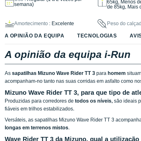
65kg, Menos d
semana)
de 85kg, Mais 
Amortecimento :
Excelente
Peso do calçad
A OPINIÃO DA EQUIPA
TECNOLOGIAS
AVI
A opinião da equipa i-Run
As
sapatilhas Mizuno Wave Rider TT 3
para
homem
situam-
acompanham-no tanto nas suas corridas em asfalto como nos
Mizuno Wave Rider TT 3, para que tipo de atle
Produzidas para corredores de
todos os níveis,
são ideais 
fiáveis em trilhos estabilizados.
Versáteis, as sapatilhas Mizuno Wave Rider TT 3 acompanh
longas em terrenos mistos
.
Wave Rider TT 3 da Mizuno, qual a utilização