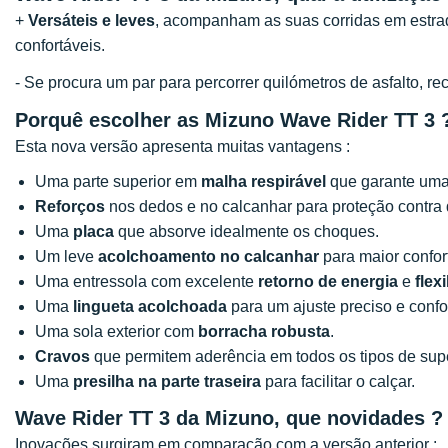
+
Versáteis e leves
, acompanham as suas corridas em estrad
confortáveis.
- Se procura um par para percorrer quilómetros de asfalto,
Porquê escolher as Mizuno Wave Rider TT 3 
Esta nova versão apresenta muitas vantagens :
Uma parte superior em
malha respirável
que garante uma 
Reforços
nos dedos e no calcanhar para proteção contra d
Uma
placa
que absorve idealmente os choques.
Um leve
acolchoamento no calcanhar
para maior confor
Uma entressola com excelente
retorno de energia
e
flex
Uma
lingueta acolchoada
para um ajuste preciso e confo
Uma sola exterior com
borracha robusta
.
Cravos
que permitem aderência em todos os tipos de supe
Uma
presilha na parte traseira
para facilitar o calçar.
Wave Rider TT 3 da Mizuno, que novidades ?
Inovações surgiram em comparação com a versão anterior :