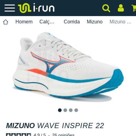
Homem
Calçados
Corrida
Mizuno
Mizuno Wave Inspire 22
1
2
3
4
MIZUNO
WAVE INSPIRE 22
4.9
/
5
-
26
opiniões