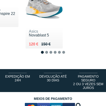
o
nspire 22
160 €
Asics
Novablast 5
Au lieu de 150 €
Vendu 120 €
120 €
150 €
1
2
3
4
5
6
EXPEDIÇÃO EM
DEVOLUÇÃO ATÉ
PAGAMENTO
24H
30 DIAS
SEGURO
2 OU 3 VEZES SEM
JUROS
MEIOS DE PAGAMENTO