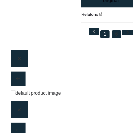
original
Relatório
1
6