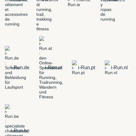
i-Run.de
i-Run.at
i-Run.pt
i-Run.nl
i-Run.be