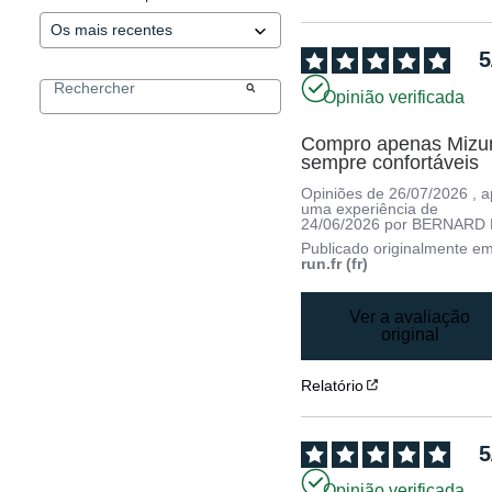
5
Opinião verificada
Compro apenas Mizun
sempre confortáveis
Opiniões de
26/07/2026
, 
uma experiência de
24/06/2026
por
BERNARD 
Publicado originalmente e
run.fr (fr)
Ver a avaliação
original
Relatório
5
Opinião verificada