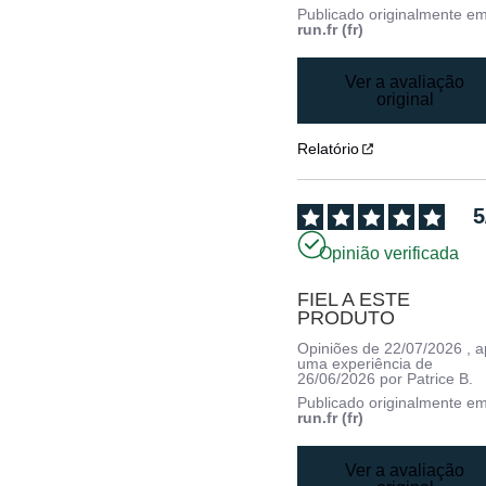
Publicado originalmente e
run.fr (fr)
Ver a avaliação
original
Relatório
5
Opinião verificada
FIEL A ESTE 
PRODUTO
Opiniões de
22/07/2026
, 
uma experiência de
26/06/2026
por
Patrice B.
Publicado originalmente e
run.fr (fr)
Ver a avaliação