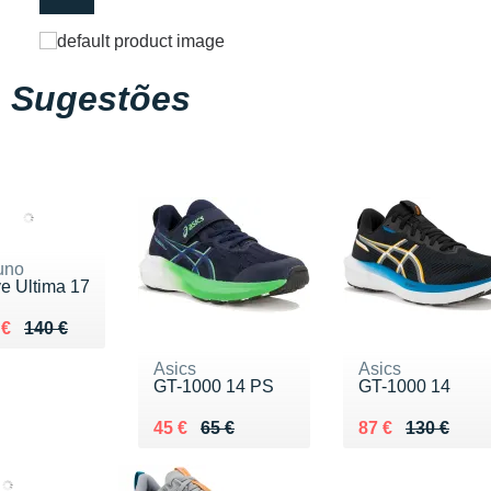
Sugestões
uno
e Ultima 17
ieu de 140 €
du 119 €
 €
140 €
Asics
Asics
GT-1000 14 PS
GT-1000 14
Au lieu de 65 €
Vendu 45 €
Au lieu de 130 €
Vendu 87 €
45 €
65 €
87 €
130 €