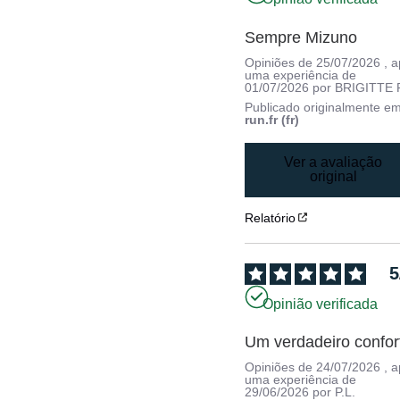
Sempre Mizuno
Opiniões de
25/07/2026
, 
uma experiência de
01/07/2026
por
BRIGITTE P
Publicado originalmente e
run.fr (fr)
Ver a avaliação
original
Relatório
5
Opinião verificada
Um verdadeiro confor
Opiniões de
24/07/2026
, 
uma experiência de
29/06/2026
por
P.L.