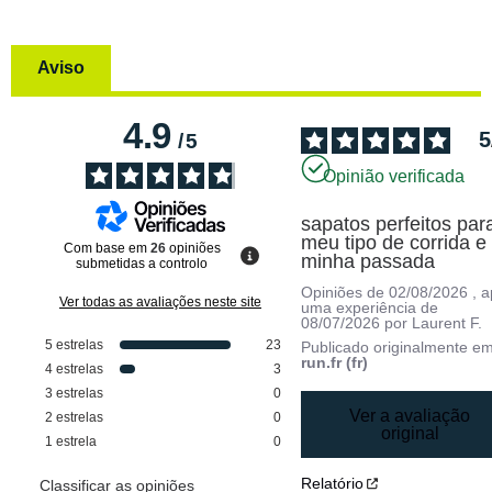
Aviso
4.9
5
/
5
Opinião verificada
sapatos perfeitos para
meu tipo de corrida e 
Com base em
26
opiniões
minha passada
submetidas a controlo
Opiniões de
02/08/2026
, 
Ver todas as avaliações neste site
uma experiência de
08/07/2026
por
Laurent F.
5
estrelas
23
Publicado originalmente e
run.fr (fr)
4
estrelas
3
3
estrelas
0
Ver a avaliação
2
estrelas
0
original
1
estrela
0
Relatório
Classificar as opiniões