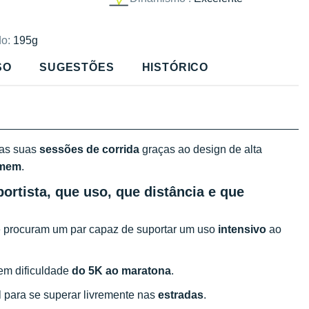
o:
195g
SO
SUGESTÕES
HISTÓRICO
 as suas
sessões de corrida
graças ao design de alta
mem
.
ortista, que uso, que distância e que
 procuram um par capaz de suportar um uso
intensivo
ao
em dificuldade
do 5K ao maratona
.
l para se superar livremente nas
estradas
.