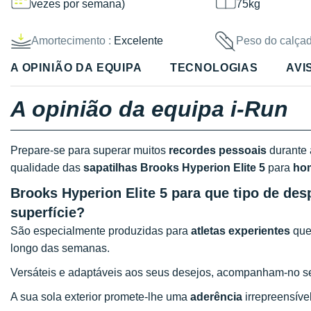
vezes por semana)
75kg
Amortecimento :
Excelente
Peso do calçad
A OPINIÃO DA EQUIPA
TECNOLOGIAS
AVI
A opinião da equipa i-Run
Prepare-se para superar muitos
recordes pessoais
durante
qualidade das
sapatilhas Brooks Hyperion Elite 5
para
ho
Brooks Hyperion Elite 5 para que tipo de desp
superfície?
São especialmente produzidas para
atletas experientes
que
longo das semanas.
Versáteis e adaptáveis aos seus desejos, acompanham-no s
A sua sola exterior promete-lhe uma
aderência
irrepreensíve