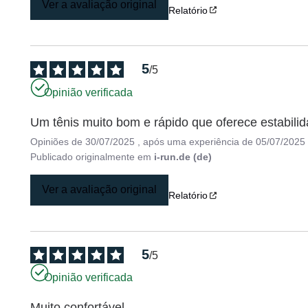
Ver a avaliação original
Relatório
5
/
5
Opinião verificada
Um tênis muito bom e rápido que oferece estabilid
Opiniões de
30/07/2025
, após uma experiência de
05/07/2025
Publicado originalmente em
i-run.de (de)
Ver a avaliação original
Relatório
5
/
5
Opinião verificada
Muito confortável