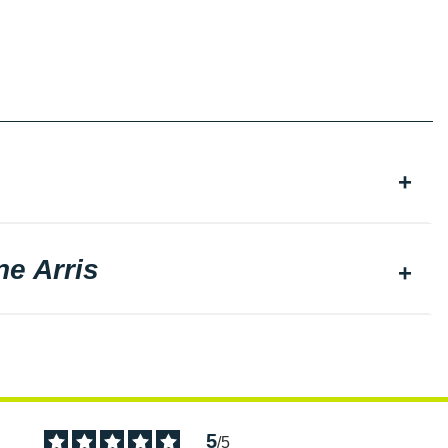
ne Arris
5
/
5