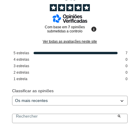
Com base em
7
opiniões
submetidas a controlo
Ver todas as avaliações neste site
5
estrelas
7
4
estrelas
0
3
estrelas
0
2
estrelas
0
1
estrela
0
Classificar as opiniões