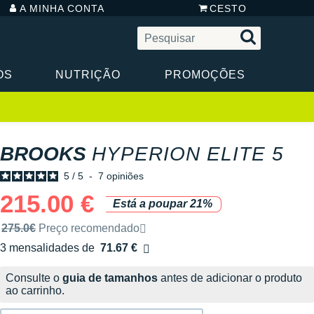
A MINHA CONTA
CESTO
OS
NUTRIÇÃO
PROMOÇÕES
BROOKS
HYPERION ELITE 5
5
/
5
-
7
opiniões
215.00 €
Está a poupar 21%
Preço de venda recomendado pela marca
275.0€
Preço recomendado
3 mensalidades de
71.67 €
sem custos
Consulte o
guia de tamanhos
antes de adicionar o produto
ao carrinho.