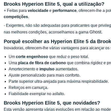
Brooks Hyperion Elite 5, qual a utilização?
+ Feitas para
velocidade
e
performance
, oferecem-lhe a po
competições
.
- Exigentes, não são adequadas para praticantes que privile
Ghost
nas melhores condições, aconselhamos a gama
.
Porquê escolher as Hyperion Elite 5 da Broo
Inovadoras, oferecem-lhe várias vantagens para alcançar os 
Um
corte engenhoso
que reduz o peso total.
Uma
placa de fibra de carbono
que combina rigidez e pr
Amortecimento e
impulso
aumentados.
Ajuste personalizado para mais conforto.
Parte superior ultra-arejada para máxima respirabilidade.
Reforços em camurça.
Fiabilidade exemplar no asfalto.
Brooks Hyperion Elite 5, que novidades?
Esta versão apresenta várias evoluções em relação ao modelo 