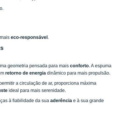
o.
 mais
eco-responsável
.
ks
ma geometria pensada para mais
conforto
. A espuma
 um
retorno de energia
dinâmico para mais propulsão.
 permitir a circulação de ar, proporciona máxima
uste
ideal para mais serenidade.
aças à fiabilidade da sua
aderência
e à sua grande