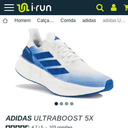
Homem
Calçados
Corrida
adidas
adidas UltraBOOST 5X
1
2
3
4
ADIDAS
ULTRABOOST 5X
4.7
/
5
-
103
opiniões