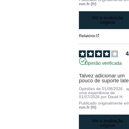
run.fr (fr)
Ver a avaliação
original
Relatório
4
Opinião verificada
Talvez adicionar um 
pouco de suporte late
Opiniões de
01/08/2026
, 
uma experiência de
01/07/2026
por
David H.
Publicado originalmente e
run.fr (fr)
Ver a avaliação
original