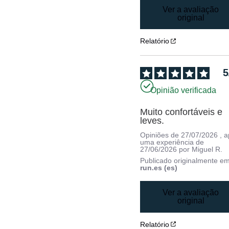
Ver a avaliação
original
Relatório
5
Opinião verificada
Muito confortáveis e 
leves.
Opiniões de
27/07/2026
, 
uma experiência de
27/06/2026
por
Miguel R.
Publicado originalmente e
run.es (es)
Ver a avaliação
original
Relatório