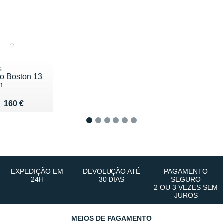
s
ro Boston 13
n
u de 160 €
 108 €
160 €
1
2
3
4
5
6
EXPEDIÇÃO EM
DEVOLUÇÃO ATÉ
PAGAMENTO
24H
30 DIAS
SEGURO
2 OU 3 VEZES SEM
JUROS
MEIOS DE PAGAMENTO