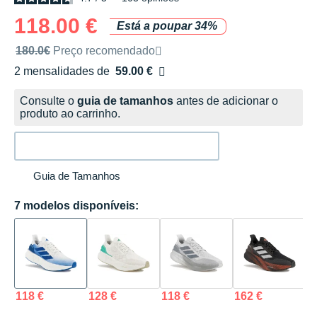
118.00 €
Está a poupar 34%
Preço de venda recomendado pela marca
180.0€
Preço recomendado
2 mensalidades de
59.00 €
sem custos
Consulte o
guia de tamanhos
antes de adicionar o
produto ao carrinho.
Guia de Tamanhos
7 modelos disponíveis:
118 €
128 €
118 €
162 €
1