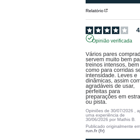
Relatório
4
Opinião verificada
Vários pares comprad
servem muito bem par
treinos intensos, bem 
como para corridas s
intensidade. Leves e 
dinâmicas, assim com
agradáveis de usar, 
perfeitas para 
preparações em estra
ou pista.
Opiniões de
30/07/2026
, 
uma experiência de
30/06/2026
por
Mathis B.
Publicado originalmente e
run.fr (fr)