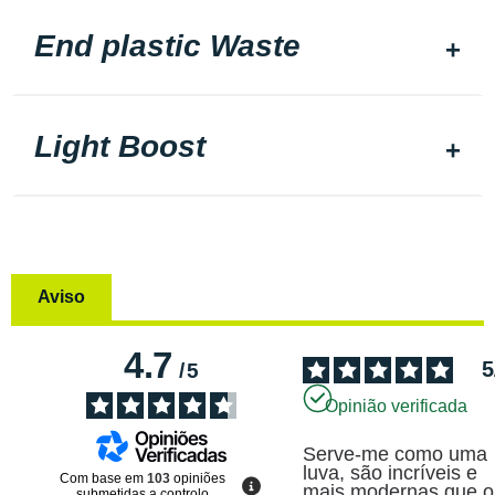
End plastic Waste
Light Boost
Aviso
4.7
5
/
5
Opinião verificada
Serve-me como uma 
luva, são incríveis e 
Com base em
103
opiniões
mais modernas que o 
submetidas a controlo