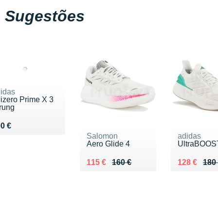
Sugestões
idas
izero Prime X 3
rung
ndu 300 €
0 €
Salomon
adidas
Aero Glide 4
UltraBOOS
Au lieu de 160 €
Vendu 115 €
Au lieu de 
Vendu 128
115 €
160 €
128 €
180