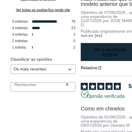
modelo anterior que t
Ver todas as avaliações neste site
Opiniões de
07/08/2026
, 
uma experiência de
11/07/2026
por
JOSE MAR
5
estrelas
76
G.
4
estrelas
23
Publicado originalmente e
3
estrelas
2
run.es (es)
2
estrelas
0
1
estrela
2
Ver a avaliação
original
Classificar as opiniões
Relatório
5
Opinião verificada
Como em chinelos
Opiniões de
01/08/2026
, 
uma experiência de
09/07/2026
por
Damien M.
Publicado originalmente e