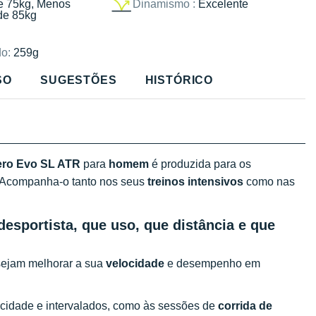
e 75kg, Menos
Dinamismo :
Excelente
de 85kg
o:
259g
SO
SUGESTÕES
HISTÓRICO
zero Evo SL ATR
para
homem
é produzida para os
 Acompanha-o tanto nos seus
treinos intensivos
como nas
desportista, que uso, que distância e que
esejam melhorar a sua
velocidade
e desempenho em
elocidade e intervalados, como às sessões de
corrida de