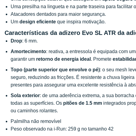
Uma presilha na lingueta e na parte traseira para facilitar
Atacadores dentados para maior segurança.
Um
design eficiente
que inspira motivação.
Características da adizero Evo SL ATR da ad
Drop
: 6 mm.
Amortecimento
: reativa, a entressola é equipada com u
garantir um
retorno de energia ideal
. Promete
estabilida
Topo (parte superior que envolve o pé)
: o seu mesh lev
seguro, reduzindo as fricções. É resistente a chuva ligei
presentes para assegurar uma excelente resistência à ab
Sola exterior
: de uma aderência extrema, a sua borracha
todas as superfícies. Os
pitões de 1.5 mm
integrados pr
ou caminhos rolantes.
Palmilha não removível
Peso observado na i-Run: 259 g no tamanho 42