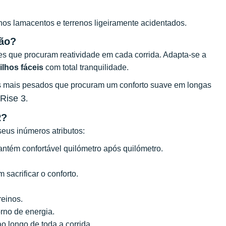
s lamacentos e terrenos ligeiramente acidentados.
ção?
es que procuram reatividade em cada corrida. Adapta-se a
ilhos fáceis
com total tranquilidade.
s mais pesados que procuram um conforto suave em longas
Rise 3
.
R?
seus inúmeros atributos:
ntém confortável quilómetro após quilómetro.
 sacrificar o conforto.
einos.
rno de energia.
o longo de toda a corrida.