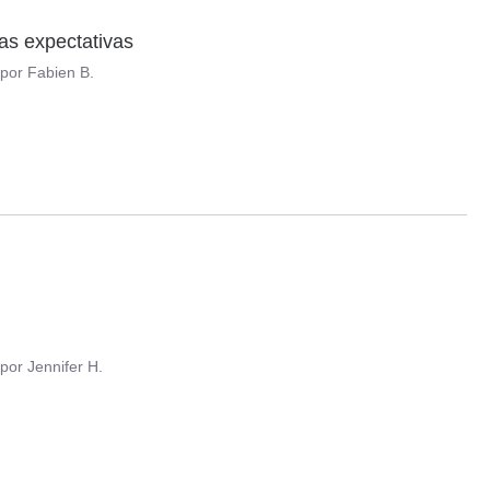
as expectativas
por
Fabien B.
por
Jennifer H.