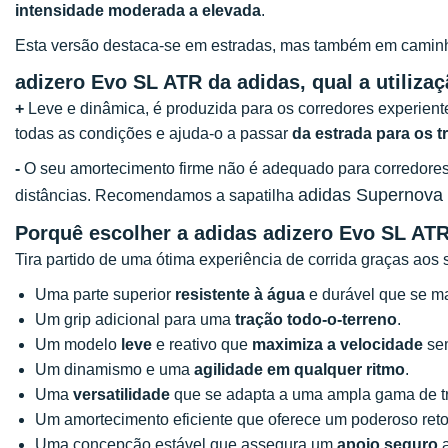
intensidade moderada a elevada
.
Esta versão destaca-se em estradas, mas também em caminho
adizero Evo SL ATR da adidas
, qual a utiliza
+
Leve e dinâmica, é produzida para os corredores experient
todas as condições e ajuda-o a passar
da estrada para os tr
-
O seu amortecimento firme não é adequado para corredore
adidas Supernova 
distâncias. Recomendamos a sapatilha
Porquê escolher a adidas adizero Evo SL AT
Tira partido de uma ótima experiência de corrida graças aos 
Uma parte superior
resistente à água
e durável que se ma
Um grip adicional para uma
tração todo-o-terreno
.
Um modelo
leve
e reativo que
maximiza a velocidade
sem
Um dinamismo e uma
agilidade
em qualquer ritmo
.
Uma
versatilidade
que se adapta a uma ampla gama de tr
Um amortecimento eficiente que oferece um poderoso reto
Uma concepção estável que assegura um
apoio seguro
a