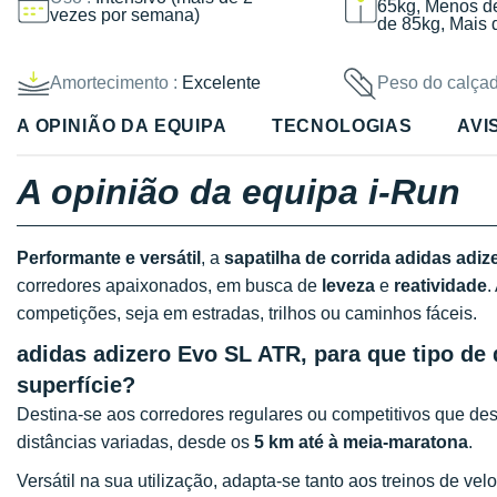
65kg, Menos d
vezes por semana)
de 85kg, Mais 
Amortecimento :
Excelente
Peso do calçad
A OPINIÃO DA EQUIPA
TECNOLOGIAS
AVI
A opinião da equipa i-Run
Performante e versátil
, a
sapatilha de corrida adidas adi
corredores apaixonados, em busca de
leveza
e
reatividade
.
competições, seja em estradas, trilhos ou caminhos fáceis.
adidas adizero Evo SL ATR, para que tipo de 
superfície?
Destina-se aos corredores regulares ou competitivos que d
distâncias variadas, desde os
5 km até à meia-maratona
.
Versátil na sua utilização, adapta-se tanto aos treinos de v