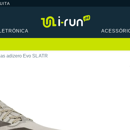
UITA
LETRÓNICA
ACESSÓRI
das adizero Evo SL ATR