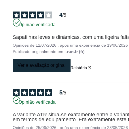
4
/
5
Opinião verificada
Sapatilhas leves e dinâmicas, com uma ligeira falta
Opiniões de
12/07/2026
, após uma experiência de
19/06/2026
Publicado originalmente em
i-run.fr (fr)
Ver a avaliação original
Relatório
5
/
5
Opinião verificada
A variante ATR situa-se exatamente entre a variant
em termos de equipamento. Era exatamente este t
Opiniões de
25/06/2026
, após uma experiência de
23/05/2026