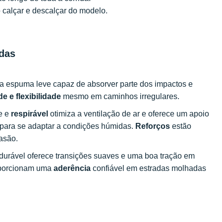
 o calçar e descalçar do modelo.
idas
ma espuma leve capaz de absorver parte dos impactos e
de e flexibilidade
mesmo em caminhos irregulares.
e e
respirável
otimiza a ventilação de ar e oferece um apoio
ra para se adaptar a condições húmidas.
Reforços
estão
rasão.
 durável oferece transições suaves e uma boa tração em
oporcionam uma
aderência
confiável em estradas molhadas