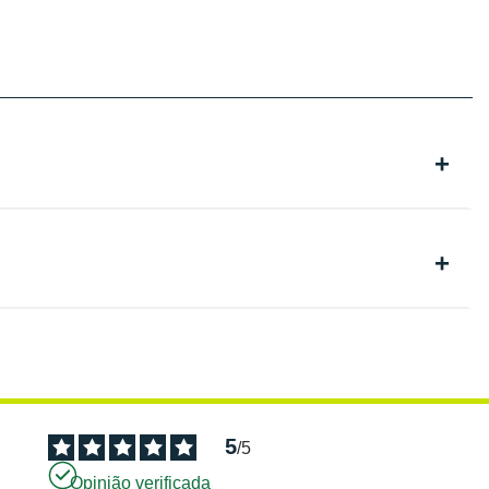
5
/
5
Opinião verificada