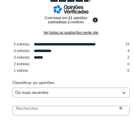
Com base em
21
opiniões
submetidas a controlo
Ver todas as avaliações neste site
5
estrelas
15
4
estrelas
4
3
estrelas
2
2
estrelas
0
1
estrela
0
Classificar as opiniões