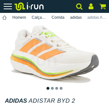
Homem
Calçados
Corrida
adidas
adidas Adistar BYD 2
1
2
3
4
ADIDAS
ADISTAR BYD 2