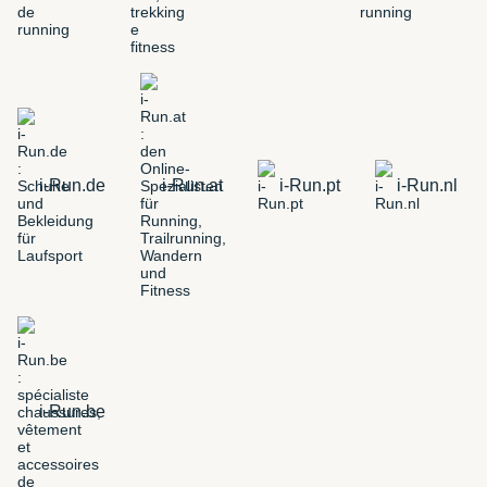
i-Run.de
i-Run.at
i-Run.pt
i-Run.nl
i-Run.be