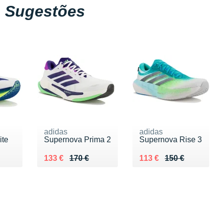
Sugestões
adidas
adidas
ite
Supernova Prima 2
Supernova Rise 3
0 €
Au lieu de 170 €
Vendu 133 €
Au lieu de 150 €
Vendu 113 €
133 €
170 €
113 €
150 €