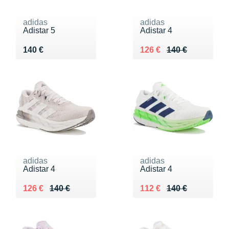
adidas
adidas
Adistar 5
Adistar 4
Vendu 140 €
Au lieu de 140 €
Vendu 126 €
140 €
126 €
140 €
adidas
adidas
Adistar 4
Adistar 4
Au lieu de 140 €
Vendu 126 €
Au lieu de 140 €
Vendu 112 €
126 €
140 €
112 €
140 €