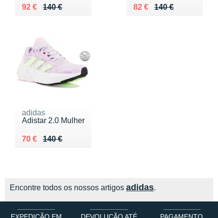
Au lieu de 140 €
Vendu 92 €
Au lieu de 140 €
Vendu 82 €
92 €
140 €
82 €
140 €
adidas
Adistar 2.0 Mulher
Au lieu de 140 €
Vendu 70 €
70 €
140 €
adidas
Encontre todos os nossos artigos
.
EXPEDIÇÃO EM
DEVOLUÇÃO ATÉ
PAGAMENTO