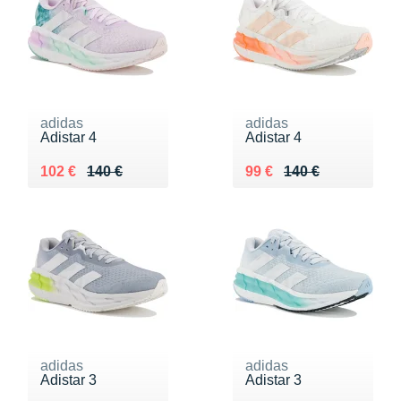
adidas
adidas
Adistar 4
Adistar 4
Au lieu de 140 €
Vendu 102 €
Au lieu de 140 €
Vendu 99 €
102 €
140 €
99 €
140 €
adidas
adidas
Adistar 3
Adistar 3