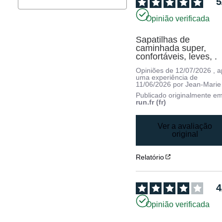
5
Opinião verificada
Sapatilhas de 
caminhada super, 
confortáveis, leves, .
Opiniões de
12/07/2026
, 
uma experiência de
11/06/2026
por
Jean-Marie
Publicado originalmente e
run.fr (fr)
Ver a avaliação
original
Relatório
4
Opinião verificada