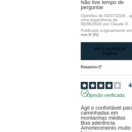
Não tive tempo de 
perguntar
Opiniões de
02/07/2026
, 
uma experiência de
06/06/2026
por
Claude D.
Publicado originalmente e
run.fr (fr)
Ver a avaliação
original
Relatório
4
Opinião verificada
Ágil e confortável para
caminhadas em 
montanhas médias

Boa aderência. 
Amortecimento muito 