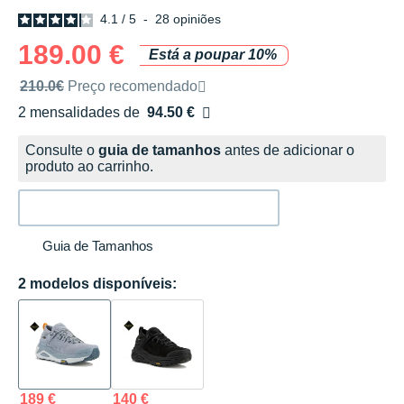
4.1
/
5
-
28
opiniões
189.00 €
Está a poupar 10%
Preço de venda recomendado pela marca
210.0€
Preço recomendado
2 mensalidades de
94.50 €
sem custos
Consulte o
guia de tamanhos
antes de adicionar o
produto ao carrinho.
Guia de Tamanhos
2 modelos disponíveis:
189 €
140 €