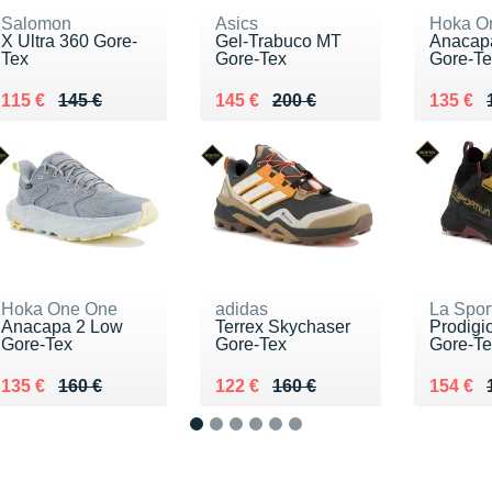
Salomon
Asics
Hoka O
X Ultra 360 Gore-
Gel-Trabuco MT
Anacap
Tex
Gore-Tex
Gore-Te
Au lieu de 145 €
Vendu 115 €
Au lieu de 200 €
Vendu 145 €
Au lieu
Vendu 
115 €
145 €
145 €
200 €
135 €
Hoka One One
adidas
La Spor
Anacapa 2 Low
Terrex Skychaser
Prodigi
Gore-Tex
Gore-Tex
Gore-Te
Au lieu de 160 €
Vendu 135 €
Au lieu de 160 €
Vendu 122 €
Au lieu
Vendu 
135 €
160 €
122 €
160 €
154 €
1
2
3
4
5
6