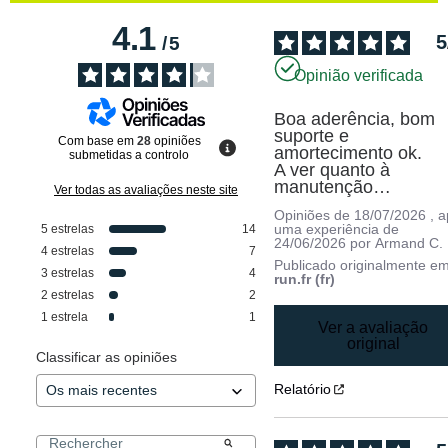
4.1
5
/
5
Opinião verificada
Boa aderência, bom 
suporte e 
Com base em
28
opiniões
amortecimento ok. 

submetidas a controlo
A ver quanto à 
manutenção…
Ver todas as avaliações neste site
Opiniões de
18/07/2026
, 
uma experiência de
5
estrelas
14
24/06/2026
por
Armand C.
4
estrelas
7
Publicado originalmente e
3
estrelas
4
run.fr (fr)
2
estrelas
2
1
estrela
1
Ver a avaliação
original
Classificar as opiniões
Relatório