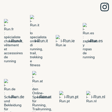
i-Run.fr
i-Run.it
i-Run.ie
i-Run.es
i-Run.de
i-Run.at
i-Run.pt
i-Run.nl