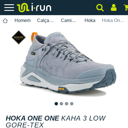
Homem
Calçados
Caminhada
Hoka
Hoka One One Kaha 3 Low Gore-Tex
1
2
3
4
HOKA ONE ONE
KAHA 3 LOW
GORE-TEX