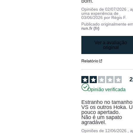
bom.
Opiniões de
02/07/2026
, 
uma experiência de
03/06/2026
por
Régis F.
Publicado originalmente e
run.fr (fr)
Ver a avaliação
original
Relatório
2
Opinião verificada
Estranho no tamanho 
VS os outros Hoka. U
pouco apertado.

Não é um sapato 
agradável.
Opiniões de
12/06/2026
, 