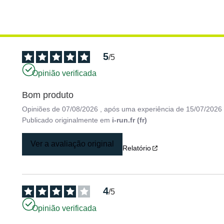
5
/
5
Opinião verificada
Bom produto
Opiniões de
07/08/2026
, após uma experiência de
15/07/2026
Publicado originalmente em
i-run.fr (fr)
Ver a avaliação original
Relatório
4
/
5
Opinião verificada