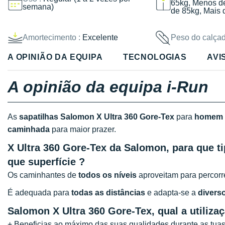
65kg, Menos d
semana)
de 85kg, Mais 
Amortecimento :
Excelente
Peso do calçad
A OPINIÃO DA EQUIPA
TECNOLOGIAS
AVI
A opinião da equipa i-Run
As
sapatilhas Salomon X Ultra 360 Gore-Tex
para
homem
caminhada
para maior prazer.
X Ultra 360 Gore-Tex da Salomon, para que ti
que superfície ?
Os caminhantes de
todos os níveis
aproveitam para percorr
É adequada para
todas as distâncias
e adapta-se a
diverso
Salomon X Ultra 360 Gore-Tex, qual a utiliza
+ Beneficias ao máximo das suas qualidades durante as tua