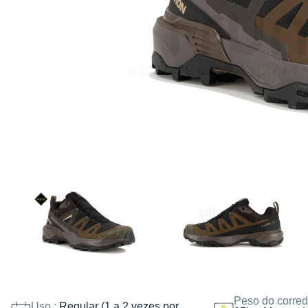
Peso do corred
Uso :
Regular (1 a 2 vezes por