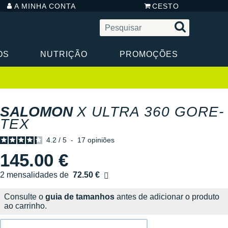
A MINHA CONTA
CESTO
OS
NUTRIÇÃO
PROMOÇÕES
SALOMON
X ULTRA 360 GORE-
TEX
4.2
/
5
-
17
opiniões
145.00 €
2 mensalidades de
72.50 €
sem custos
Consulte o
guia de tamanhos
antes de adicionar o produto
ao carrinho.