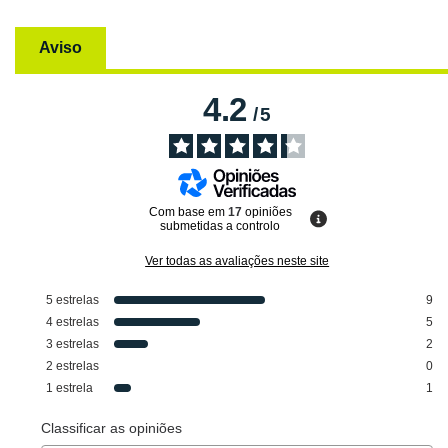
Aviso
4.2
/
5
Com base em
17
opiniões
submetidas a controlo
Ver todas as avaliações neste site
5
estrelas
9
4
estrelas
5
3
estrelas
2
2
estrelas
0
1
estrela
1
Classificar as opiniões