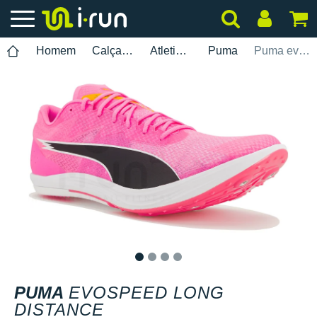
Homem
Calçados
Atletismo
Puma
Puma evoSPEED Long Distance
1
2
3
4
PUMA
EVOSPEED LONG
DISTANCE