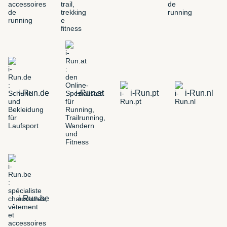
i-Run.de
i-Run.at
i-Run.pt
i-Run.nl
i-Run.be