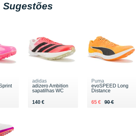
Sugestões
adidas
Puma
print
adizero Ambition
evoSPEED Long
sapatilhas WC
Distance
Vendu 140 €
Au lieu de 90 €
Vendu 65 €
140 €
65 €
90 €