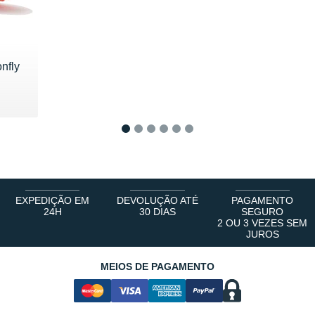
nfly
5 €
1
2
3
4
5
6
EXPEDIÇÃO EM
DEVOLUÇÃO ATÉ
PAGAMENTO
24H
30 DIAS
SEGURO
2 OU 3 VEZES SEM
JUROS
MEIOS DE PAGAMENTO