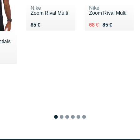
Nike
Nike
Zoom Rival Multi
Zoom Rival Multi
Vendu 85 €
Au lieu de 85 €
Vendu 68 €
85 €
68 €
85 €
tials
 €
1
2
3
4
5
6