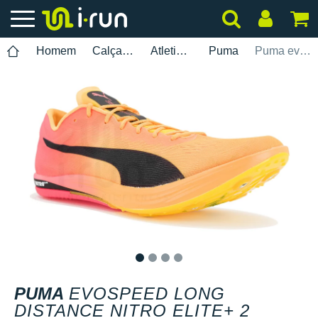
Homem
Calçados
Atletismo
Puma
Puma evoSPEED Long Distance Nitro Elite+ 2 Herren
1
2
3
4
PUMA
EVOSPEED LONG
DISTANCE NITRO ELITE+ 2