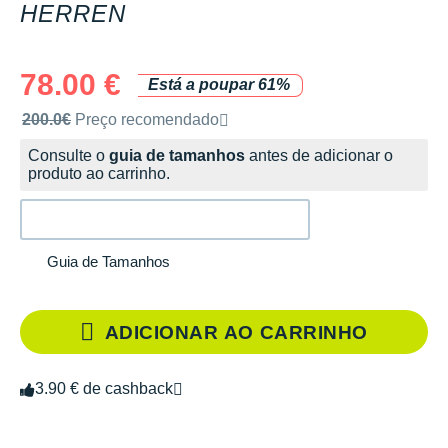
HERREN
78.00 €
Está a poupar 61%
Preço de venda recomendado pela marca
200.0€
Preço recomendado
Consulte o
guia de tamanhos
antes de adicionar o
produto ao carrinho.
Guia de Tamanhos
ADICIONAR AO CARRINHO
3.90 € de cashback