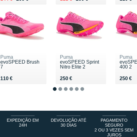
Puma
Puma
Puma
evoSPEED Brush
evoSPEED Sprint
evoSPE
7
Nitro Elite 2
400 2
Vendu 110 €
Vendu 250 €
Vendu 
110 €
250 €
250 €
1
2
3
4
5
6
EXPEDIÇÃO EM
DEVOLUÇÃO ATÉ
PAGAMENTO
24H
30 DIAS
SEGURO
2 OU 3 VEZES SEM
JUROS