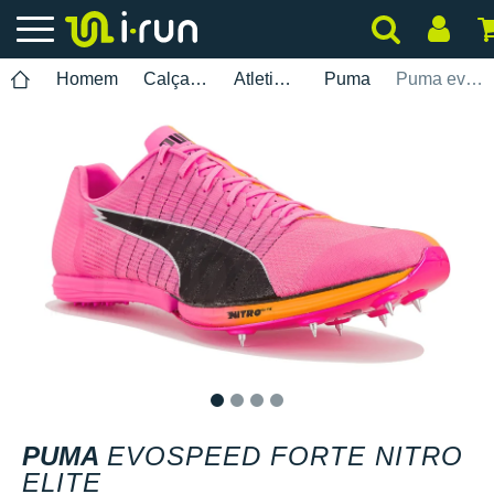
Homem
Calçados
Atletismo
Puma
Puma evoSPEED Forte Nitro Elite
1
2
3
4
PUMA
EVOSPEED FORTE NITRO
ELITE