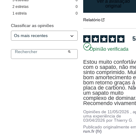
Ver a avaliação
original
2
estrelas
0
1
estrela
0
Relatório
Classificar as opiniões
5
Opinião verificada
Estou muito confortáve
com o sapato, não me
sinto comprimido. Mui
bom amortecimento e
bom retorno graças à 
placa de carbono. Não
um sapato muito 
complexo de dominar.
Recomendo vivament
Opiniões de
11/05/2026
, 
uma experiência de
03/04/2026
por
Thierry G.
Publicado originalmente e
run.fr (fr)