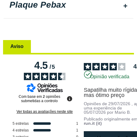
Plaque Pebax
Aviso
4.5
4
/
5
Opinião verificada
Sapatilha muito rígida
mas ótimo preço
Com base em
2
opiniões
submetidas a controlo
Opiniões de
29/07/2026
, 
uma experiência de
Ver todas as avaliações neste site
05/07/2026
por
Mario B.
Publicado originalmente e
run.it (it)
5
estrelas
1
4
estrelas
1
3
estrelas
0