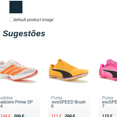
Sugestões
adidas
Puma
Puma
adizero Prime SP
:evoSPEED Brush
evoSPE
4
6
7
Au lieu de 200 €
Vendu 144 €
Au lieu de 200 €
Vendu 111 €
Vendu 
144 €
200 €
111 €
200 €
110 €