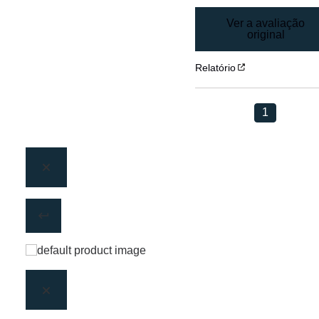
Ver a avaliação
original
Relatório
1