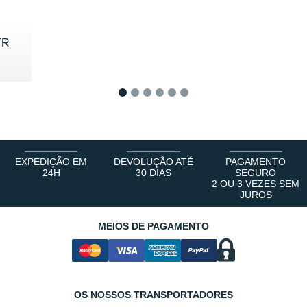
TR
0 €
1
2
3
4
5
6
EXPEDIÇÃO EM
DEVOLUÇÃO ATÉ
PAGAMENTO
24H
30 DIAS
SEGURO
2 OU 3 VEZES SEM
JUROS
MEIOS DE PAGAMENTO
OS NOSSOS TRANSPORTADORES