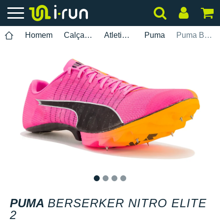
Homem
Calçados
Atletismo
Puma
Puma Berserker Nitro Elite 2
1
2
3
4
PUMA
BERSERKER NITRO ELITE
2