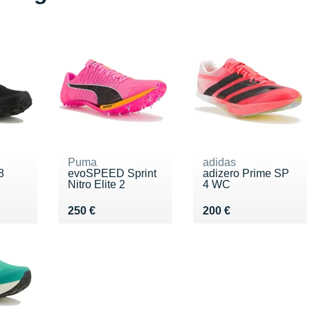
Puma
adidas
8
evoSPEED Sprint
adizero Prime SP
Nitro Elite 2
4 WC
0 €
Vendu 250 €
Vendu 200 €
250 €
200 €