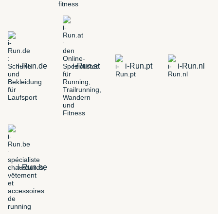
i-Run.de
i-Run.at
i-Run.pt
i-Run.nl
i-Run.be