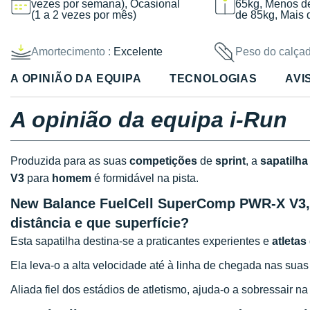
vezes por semana), Ocasional
65kg, Menos d
(1 a 2 vezes por mês)
de 85kg, Mais 
Amortecimento :
Excelente
Peso do calçad
A OPINIÃO DA EQUIPA
TECNOLOGIAS
AVI
A opinião da equipa i-Run
Produzida para as suas
competições
de
sprint
, a
sapatilh
V3
para
homem
é formidável na pista.
New Balance FuelCell SuperComp PWR-X V3, p
distância e que superfície?
Esta sapatilha destina-se a praticantes experientes e
atletas
Ela leva-o a alta velocidade até à linha de chegada nas suas 
Aliada fiel dos estádios de atletismo, ajuda-o a sobressair n