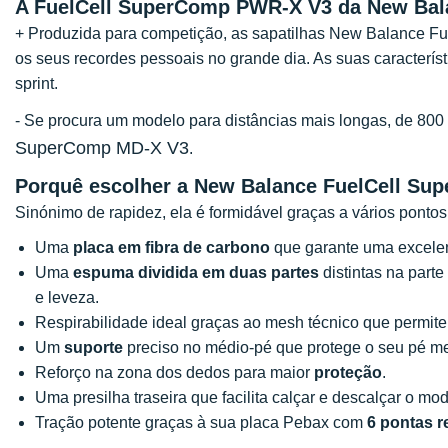
A FuelCell SuperComp PWR-X V3 da New Bala
+ Produzida para competição, as sapatilhas New Balance F
os seus recordes pessoais no grande dia. As suas caracterí
sprint.
- Se procura um modelo para distâncias mais longas, de 8
SuperComp MD-X V3
.
Porquê escolher a New Balance FuelCell Su
Sinónimo de rapidez, ela é formidável graças a vários pontos 
Uma
placa em fibra de carbono
que garante uma excelen
Uma
espuma dividida em duas partes
distintas na parte
e leveza.
Respirabilidade ideal graças ao mesh técnico que permite a
Um
suporte
preciso no médio-pé que protege o seu pé m
Reforço na zona dos dedos para maior
proteção
.
Uma presilha traseira que facilita calçar e descalçar o mo
Tração potente graças à sua placa Pebax com
6 pontas r