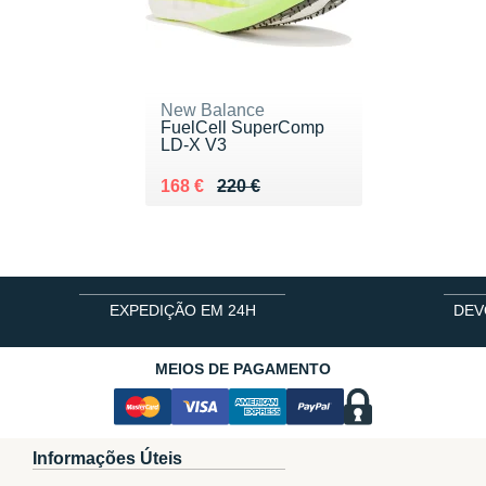
New Balance
FuelCell SuperComp
LD-X V3
Au lieu de 220 €
Vendu 168 €
168 €
220 €
EXPEDIÇÃO EM 24H
DEV
MEIOS DE PAGAMENTO
Informações Úteis