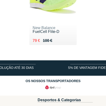
New Balance
FuelCell Flite-D
Au lieu de 100 €
Vendu 79 €
79 €
100 €
OLUÇÃO ATÉ 30 DIAS
5% DE VANTAGEM FIDE
OS NOSSOS TRANSPORTADORES
Desportos & Categorias