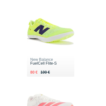
New Balance
FuelCell Flite-S
Au lieu de 100 €
Vendu 80 €
80 €
100 €