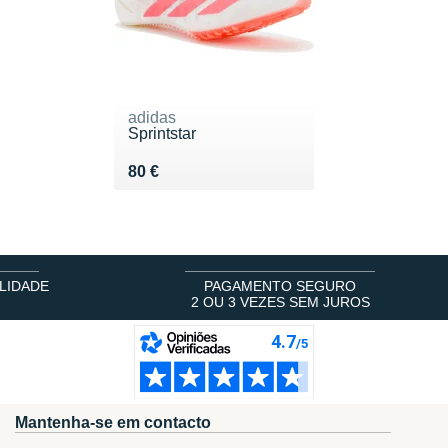
adidas
Sprintstar
Vendu 80 €
80 €
LIDADE
PAGAMENTO SEGURO
2 OU 3 VEZES SEM JUROS
Mantenha-se em contacto