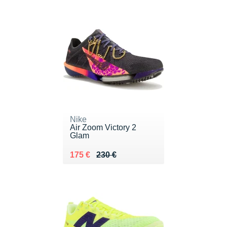
Nike
Air Zoom Victory 2
Glam
Au lieu de 230 €
Vendu 175 €
175 €
230 €