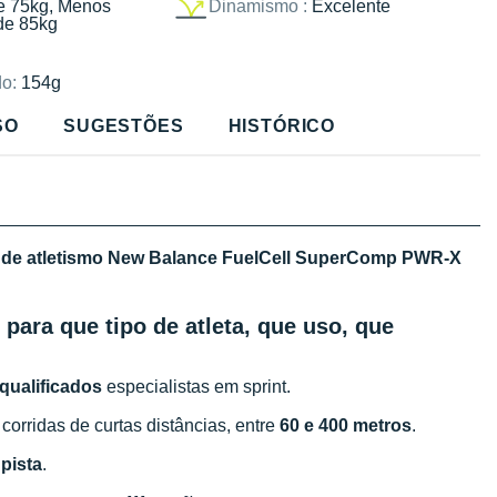
e 75kg, Menos
Dinamismo :
Excelente
de 85kg
o:
154g
SO
SUGESTÕES
HISTÓRICO
a de atletismo New Balance FuelCell SuperComp PWR-X
ara que tipo de atleta, que uso, que
 qualificados
especialistas em sprint.
corridas de curtas distâncias, entre
60 e 400 metros
.
a
pista
.