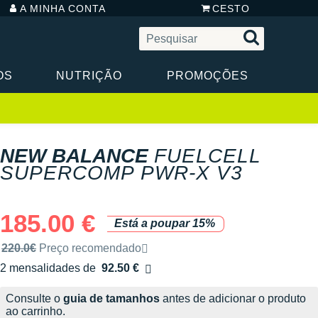
A MINHA CONTA
CESTO
OS
NUTRIÇÃO
PROMOÇÕES
NEW BALANCE
FUELCELL
SUPERCOMP PWR-X V3
185.00 €
Está a poupar 15%
Preço de venda recomendado pela marca
220.0€
Preço recomendado
2 mensalidades de
92.50 €
sem custos
Consulte o
guia de tamanhos
antes de adicionar o produto
ao carrinho.