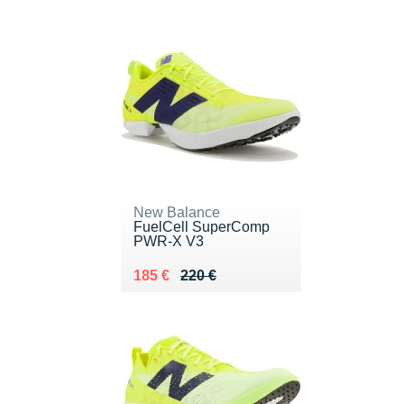
New Balance
FuelCell SuperComp
PWR-X V3
Au lieu de 220 €
Vendu 185 €
185 €
220 €