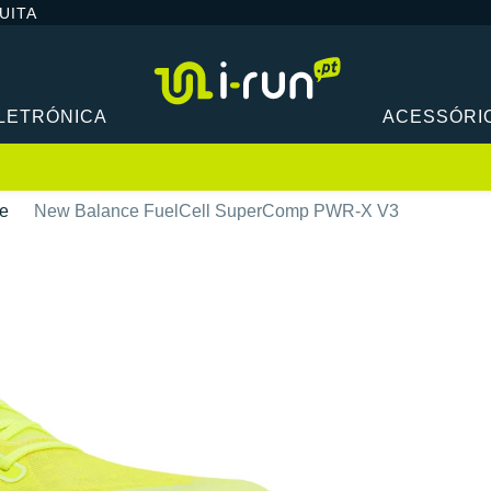
UITA
LETRÓNICA
ACESSÓRI
e
New Balance FuelCell SuperComp PWR-X V3