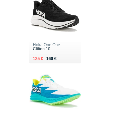
Hoka One One
Clifton 10
Au lieu de 160 €
Vendu 125 €
125 €
160 €