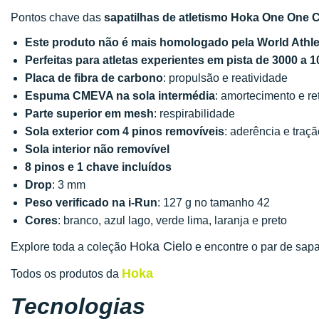
Pontos chave das
sapatilhas de atletismo Hoka One One C
Este produto não é mais homologado pela World Athl
Perfeitas para atletas experientes em pista de 3000 a 
Placa de fibra de carbono
: propulsão e reatividade
Espuma CMEVA na sola intermédia
: amortecimento e re
Parte superior em mesh
: respirabilidade
Sola exterior com 4 pinos removíveis
: aderência e traçã
Sola interior não removível
8 pinos e 1 chave incluídos
Drop
: 3 mm
Peso verificado na i-Run
: 127 g no tamanho 42
Cores
: branco, azul lago, verde lima, laranja e preto
Hoka Cielo
Explore toda a coleção
e encontre o par de sap
Hoka
Todos os produtos da
Tecnologias