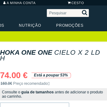
A MINHA CONTA
CESTO
OS
NUTRIÇÃO
PROMOÇÕES
HOKA ONE ONE
CIELO X 2 LD
H
74.00 €
Está a poupar 53%
Preço de venda recomendado pela marca
160.0€
Preço recomendado
Consulte o
guia de tamanhos
antes de adicionar o produto
ao carrinho.