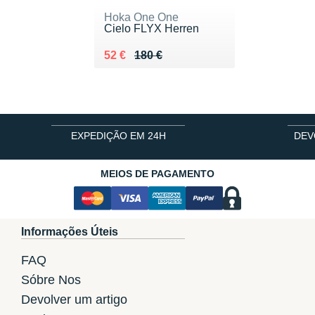
Hoka One One
Cielo FLYX Herren
Au lieu de 180 €
Vendu 52 €
52 €
180 €
EXPEDIÇÃO EM 24H
DEV
MEIOS DE PAGAMENTO
Informações Úteis
FAQ
Sóbre Nos
Devolver um artigo