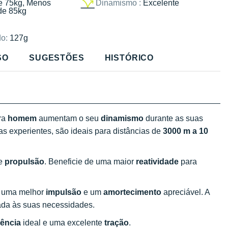
e 75kg, Menos
Dinamismo :
Excelente
de 85kg
o:
127g
SO
SUGESTÕES
HISTÓRICO
ra
homem
aumentam o seu
dinamismo
durante as suas
tas experientes, são ideais para distâncias de
3000 m a 10
te
propulsão
. Beneficie de uma maior
reatividade
para
a uma melhor
impulsão
e um
amortecimento
apreciável. A
da às suas necessidades.
ência
ideal e uma excelente
tração
.