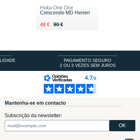
Hoka One One
Crescendo MD Herren
Au lieu de 90 €
Vendu 48 €
48 €
90 €
LIDADE
PAGAMENTO SEGURO
2 OU 3 VEZES SEM JUROS
Mantenha-se em contacto
Subscrição da newsletter: