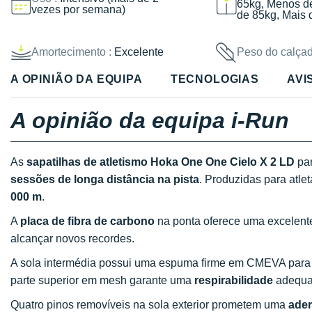
65kg, Menos d
vezes por semana)
de 85kg, Mais 
Amortecimento :
Excelente
Peso do calçad
A OPINIÃO DA EQUIPA
TECNOLOGIAS
AVI
A opinião da equipa i-Run
As
sapatilhas de atletismo Hoka One One Cielo X 2 LD
pa
sessões de longa distância na pista
. Produzidas para atle
000 m
.
A
placa de fibra de carbono
na ponta oferece uma excelen
alcançar novos recordes.
A sola intermédia possui uma espuma firme em CMEVA par
parte superior em mesh garante uma
respirabilidade
adequa
Quatro pinos removíveis na sola exterior prometem uma
ader