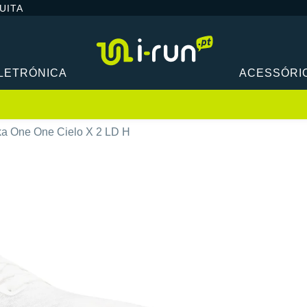
UITA
LETRÓNICA
ACESSÓRI
a One One Cielo X 2 LD H