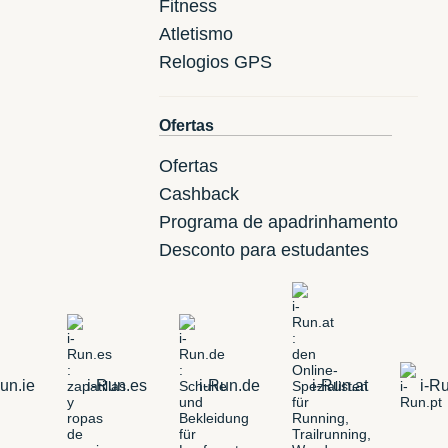
Fitness
Atletismo
Relogios GPS
Ofertas
Ofertas
Cashback
Programa de apadrinhamento
Desconto para estudantes
un.ie
i-Run.es
i-Run.de
i-Run.at
i-Ru