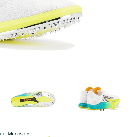
or :
Menos de