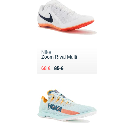
Nike
Zoom Rival Multi
Au lieu de 85 €
Vendu 68 €
68 €
85 €