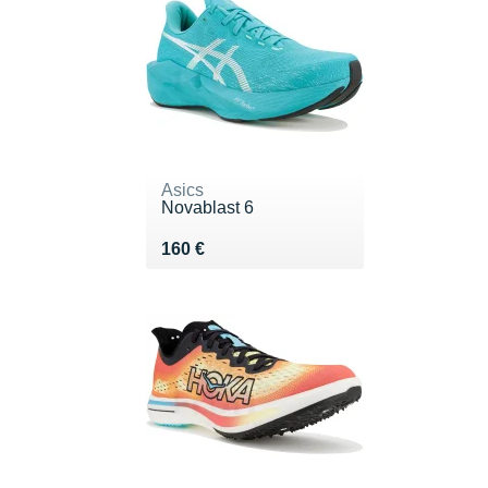
Asics
Novablast 6
Vendu 160 €
160 €