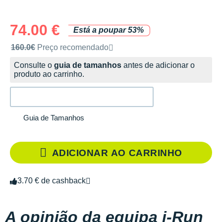
74.00 €
Está a poupar 53%
Preço de venda recomendado pela marca
160.0€
Preço recomendado
Consulte o
guia de tamanhos
antes de adicionar o
produto ao carrinho.
Guia de Tamanhos
ADICIONAR AO CARRINHO
3.70 € de cashback
A opinião da equipa i-Run