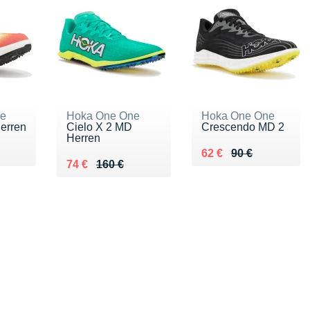
ne
Hoka One One
Hoka One One
erren
Cielo X 2 MD
Crescendo MD 2
Herren
0 €
Au lieu de 90 €
Vendu 62 €
62 €
90 €
Au lieu de 160 €
Vendu 74 €
74 €
160 €