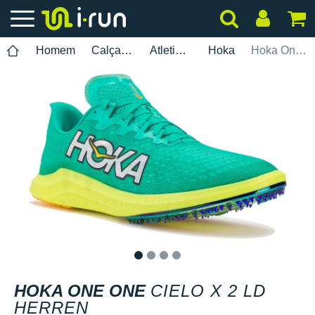
Homem
Calçados
Atletismo
Hoka
Hoka One One Cielo X 2 LD Herren
1
2
3
4
HOKA ONE ONE
CIELO X 2 LD
HERREN