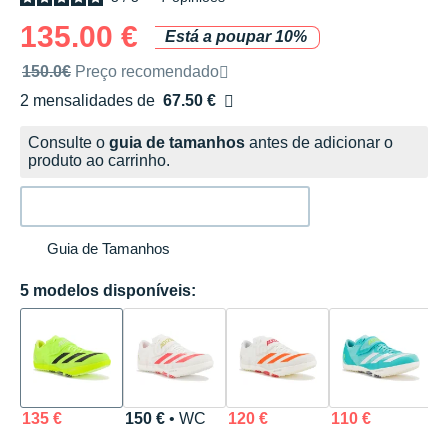
135.00 €
Está a poupar 10%
Preço de venda recomendado pela marca
150.0€
Preço recomendado
2 mensalidades de
67.50 €
sem custos
Consulte o
guia de tamanhos
antes de adicionar o
produto ao carrinho.
Guia de Tamanhos
5 modelos disponíveis:
135 €
150 €
• WC
120 €
110 €
1