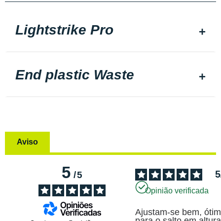
Lightstrike Pro
End plastic Waste
Aviso
5
5
/
5
Opinião verificada
Ajustam-se bem, ótim
para o salto em altura.