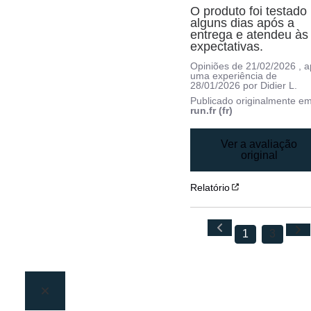
O produto foi testado 
alguns dias após a 
entrega e atendeu às 
expectativas.
Opiniões de
21/02/2026
, 
uma experiência de
28/01/2026
por
Didier L.
Publicado originalmente e
run.fr (fr)
Ver a avaliação
original
Relatório
1
3