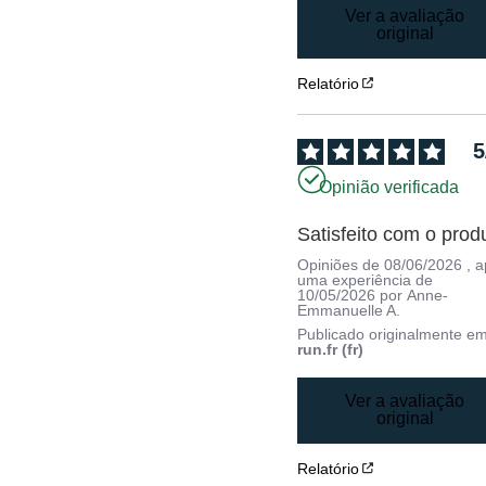
Ver a avaliação
original
Relatório
5
Opinião verificada
Satisfeito com o prod
Opiniões de
08/06/2026
, 
uma experiência de
10/05/2026
por
Anne-
Emmanuelle A.
Publicado originalmente e
run.fr (fr)
Ver a avaliação
original
Relatório