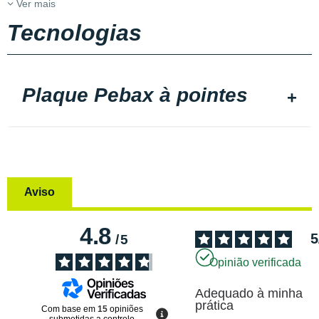
Ver mais
Tecnologias
Plaque Pebax à pointes
Aviso
4.8
5
/
5
Opinião verificada
Adequado à minha 
prática
Com base em
15
opiniões
submetidas a controlo