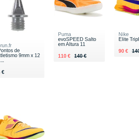
Puma
Nike
evoSPEED Salto
Elite Trip
em Altura 11
-run.fr
ontos de
Au lieu 
Vendu 9
90 €
14
tletismo 9mm x 12
Au lieu de 140 €
Vendu 110 €
110 €
140 €
...
endu 8 €
 €