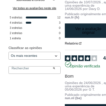
Opiniões de
10/07/2026
, 
uma experiência de
Ver todas as avaliações neste site
14/06/2026
por
Davy D.
Publicado originalmente e
run.fr (fr)
5
estrelas
12
4
estrelas
3
3
estrelas
0
Ver a avaliação
original
2
estrelas
0
1
estrela
0
Relatório
Classificar as opiniões
4
Opinião verificada
Bom
Opiniões de
24/06/2026
, 
uma experiência de
05/06/2026
por
G T.
Publicado originalmente e
run.nl (be)