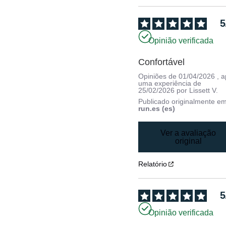
5
Opinião verificada
Confortável
Opiniões de
01/04/2026
, 
uma experiência de
25/02/2026
por
Lissett V.
Publicado originalmente e
run.es (es)
Ver a avaliação
original
Relatório
5
Opinião verificada