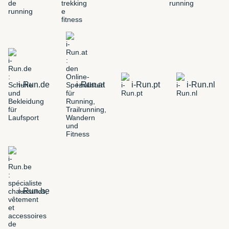
i-Run.de
i-Run.at
i-Run.pt
i-Run.nl
i-Run.be