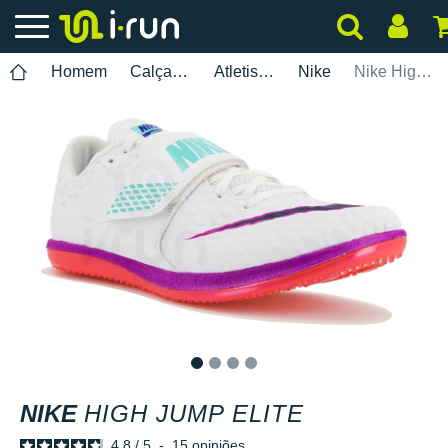
Homem
Calçados
Atletismo
Nike
Nike High Jump Elite
1
2
3
4
NIKE
HIGH JUMP ELITE
4.8
/
5
-
15
opiniões