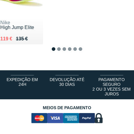
Nike
High Jump Elite
Au lieu de 135 €
Vendu 119 €
119 €
135 €
1
2
3
4
5
6
EXPEDIÇÃO EM
DEVOLUÇÃO ATÉ
PAGAMENTO
24H
30 DIAS
SEGURO
2 OU 3 VEZES SEM
JUROS
MEIOS DE PAGAMENTO