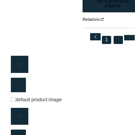
Ver a avaliação
original
Relatório
1
4