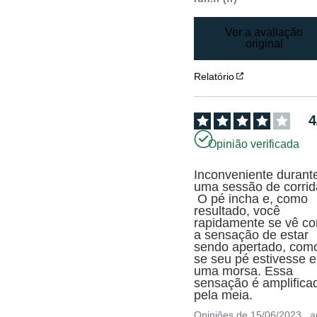
Ver a avaliação
original
Relatório
4
Opinião verificada
Inconveniente durante
uma sessão de corrida
 O pé incha e, como 
resultado, você 
rapidamente se vê co
a sensação de estar 
sendo apertado, como
se seu pé estivesse e
uma morsa. Essa 
sensação é amplificad
pela meia.
Opiniões de
15/06/2023
, 