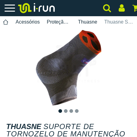
Acessórios
Proteção muscular & articular
Thuasne
Thuasne Suporte de Tornozelo de Manutenção Reforçada
1
2
3
4
THUASNE
SUPORTE DE
TORNOZELO DE MANUTENÇÃO