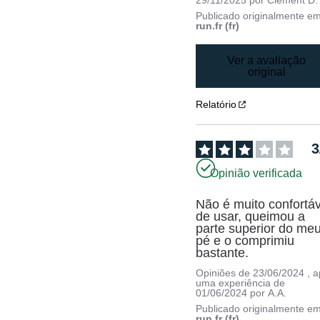
29/11/2025
por
Clément D.
Publicado originalmente e
run.fr (fr)
Ver a avaliação
original
Relatório
3
Opinião verificada
Não é muito confortáv
de usar, queimou a 
parte superior do meu
pé e o comprimiu 
bastante.
Opiniões de
23/06/2024
, 
uma experiência de
01/06/2024
por
A.A.
Publicado originalmente e
run.fr (fr)