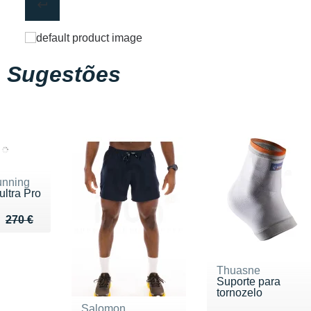
Sugestões
nning
ultra Pro
u de 270 €
 215 €
270 €
Thuasne
Suporte para
tornozelo
Salomon