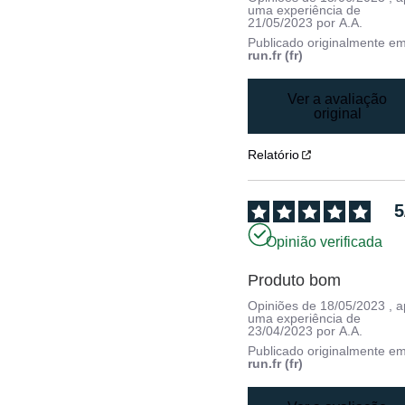
uma experiência de
21/05/2023
por
A.A.
Publicado originalmente e
run.fr (fr)
Ver a avaliação
original
Relatório
5
Opinião verificada
Produto bom
Opiniões de
18/05/2023
, 
uma experiência de
23/04/2023
por
A.A.
Publicado originalmente e
run.fr (fr)