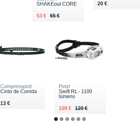
Vendu 20 €
20 €
SHAKEout CORE
Au lieu de 65 €
Vendu 53 €
53 €
65 €
Compressport
Petzl
Cinto de Corrida
Swift RL - 1100
lúmens
Vendu 13 €
13 €
Au lieu de 120 €
Vendu 109 €
109 €
120 €
1
2
3
4
5
6