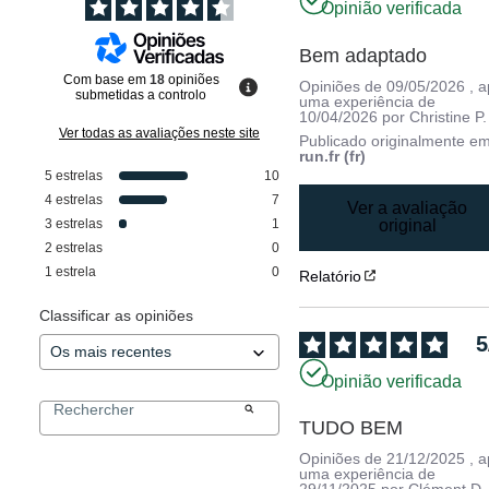
Opinião verificada
Bem adaptado
Com base em
18
opiniões
Opiniões de
09/05/2026
, 
submetidas a controlo
uma experiência de
10/04/2026
por
Christine P.
Ver todas as avaliações neste site
Publicado originalmente e
run.fr (fr)
5
estrelas
10
4
estrelas
7
Ver a avaliação
3
estrelas
1
original
2
estrelas
0
1
estrela
0
Relatório
Classificar as opiniões
5
Opinião verificada
TUDO BEM
Opiniões de
21/12/2025
, 
uma experiência de