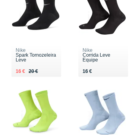
Nike
Nike
Spark Tornozeleira
Corrida Leve
Leve
Equipe
Au lieu de 20 €
Vendu 16 €
Vendu 16 €
16 €
20 €
16 €