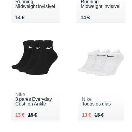
Running
Running
Midweight Invisível
Midweight Invisível
Vendu 14 €
Vendu 14 €
14 €
14 €
Nike
3 pares Everyday
Nike
Cushion Ankle
Todos os dias
Au lieu de 15 €
Vendu 13 €
Au lieu de 15 €
Vendu 13 €
13 €
15 €
13 €
15 €