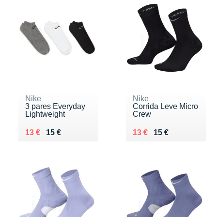
Nike
Nike
3 pares Everyday
Corrida Leve Micro
Lightweight
Crew
Au lieu de 15 €
Vendu 13 €
Au lieu de 15 €
Vendu 13 €
13 €
15 €
13 €
15 €