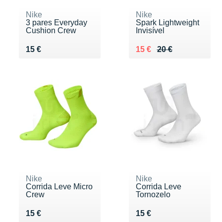
Nike
Nike
3 pares Everyday
Spark Lightweight
Cushion Crew
Invisível
Vendu 15 €
Au lieu de 20 €
Vendu 15 €
15 €
15 €
20 €
Nike
Nike
Corrida Leve Micro
Corrida Leve
Crew
Tornozelo
Vendu 15 €
Vendu 15 €
15 €
15 €