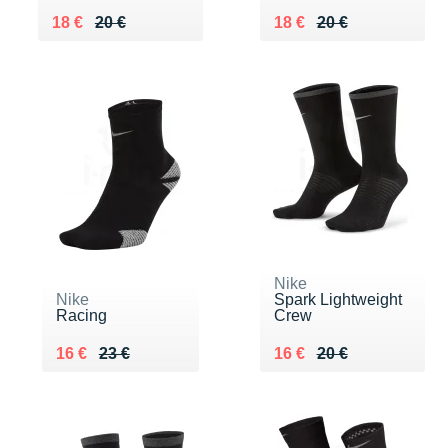
Au lieu de 20 €
Vendu 18 €
Au lieu de 20 €
Vendu 18 €
18 €
20 €
18 €
20 €
Nike
Nike
Spark Lightweight
Racing
Crew
Au lieu de 23 €
Vendu 16 €
Au lieu de 20 €
Vendu 16 €
16 €
23 €
16 €
20 €