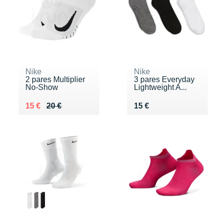
Nike
Nike
2 pares Multiplier
3 pares Everyday
No-Show
Lightweight A...
Au lieu de 20 €
Vendu 15 €
Vendu 15 €
15 €
20 €
15 €