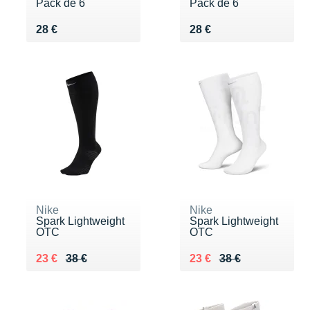
Pack de 6
Pack de 6
Vendu 28 €
Vendu 28 €
28 €
28 €
Nike
Nike
Spark Lightweight
Spark Lightweight
OTC
OTC
Au lieu de 38 €
Vendu 23 €
Au lieu de 38 €
Vendu 23 €
23 €
38 €
23 €
38 €