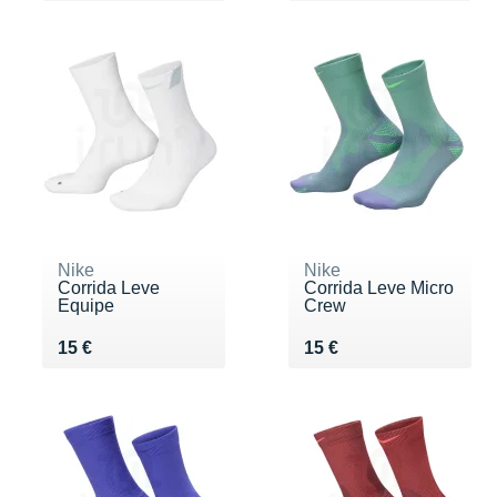
Nike
Nike
Corrida Leve
Corrida Leve Micro
Equipe
Crew
Vendu 15 €
Vendu 15 €
15 €
15 €