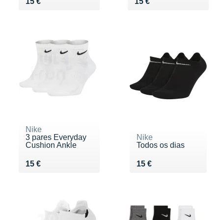
Vendu 15 €
Vendu 15 €
15 €
15 €
Nike
3 pares Everyday
Nike
Cushion Ankle
Todos os dias
Vendu 15 €
Vendu 15 €
15 €
15 €