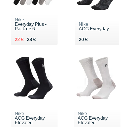
Nike
Everyday Plus -
Nike
Pack de 6
ACG Everyday
Au lieu de 28 €
Vendu 22 €
Vendu 20 €
22 €
28 €
20 €
Nike
Nike
ACG Everyday
ACG Everyday
Elevated
Elevated