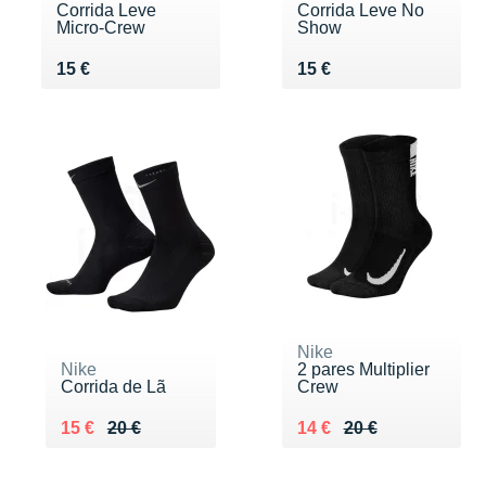
Corrida Leve
Corrida Leve No
Micro-Crew
Show
Vendu 15 €
Vendu 15 €
15 €
15 €
Nike
Nike
2 pares Multiplier
Corrida de Lã
Crew
Au lieu de 20 €
Vendu 15 €
Au lieu de 20 €
Vendu 14 €
15 €
20 €
14 €
20 €