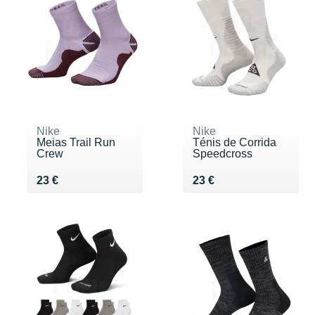
Nike
Nike
Meias Trail Run
Ténis de Corrida
Crew
Speedcross
Vendu 23 €
Vendu 23 €
23 €
23 €