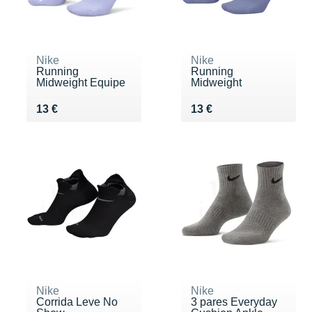
Nike
Nike
Running
Running
Midweight Equipe
Midweight
Vendu 13 €
Vendu 13 €
13 €
13 €
Nike
Nike
Corrida Leve No
3 pares Everyday