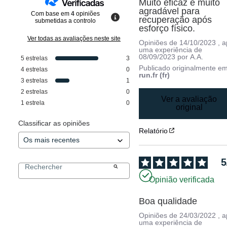
Muito eficaz e muito 
agradável para 
Com base em
4
opiniões
recuperação após 
submetidas a controlo
esforço físico.
Ver todas as avaliações neste site
Opiniões de
14/10/2023
, 
uma experiência de
08/09/2023
por
A.A.
5
estrelas
3
Publicado originalmente e
4
estrelas
0
run.fr (fr)
3
estrelas
1
2
estrelas
0
Ver a avaliação
1
estrela
0
original
Classificar as opiniões
Relatório
5
Opinião verificada
Boa qualidade
Opiniões de
24/03/2022
, 
uma experiência de