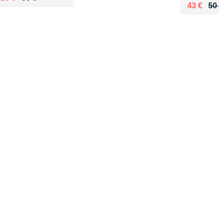
Au lieu 
Vendu 4
43 €
50