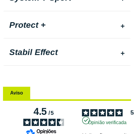
Protect +
Stabil Effect
Aviso
4.5
5
/
5
Opinião verificada