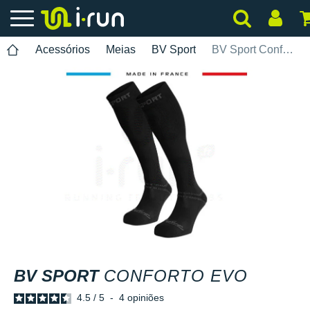
Acessórios
Meias
BV Sport
BV Sport Conforto Evo
BV SPORT
CONFORTO EVO
4.5
/
5
-
4
opiniões