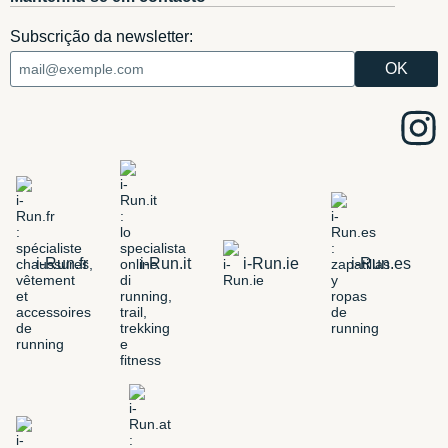
Subscrição da newsletter:
i-Run.fr
i-Run.it
i-Run.ie
i-Run.es