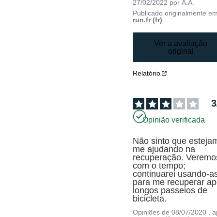
27/02/2022
por
A.A.
Publicado originalmente e
run.fr (fr)
Ver a avaliação
original
Relatório
3
Opinião verificada
Não sinto que estejam
me ajudando na 
recuperação. Veremos
com o tempo; 
continuarei usando-as
para me recuperar ap
longos passeios de 
bicicleta.
Opiniões de
08/07/2020
, 