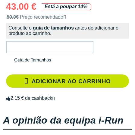
43.00 €
Está a poupar 14%
Preço de venda recomendado pela marca
50.0€
Preço recomendado
Consulte o
guia de tamanhos
antes de adicionar o
produto ao carrinho.
Guia de Tamanhos
ADICIONAR AO CARRINHO
2.15 € de cashback
A opinião da equipa i-Run