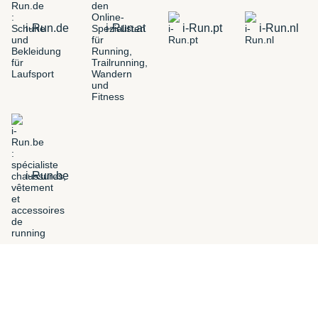
i-Run.de
i-Run.at
i-Run.pt
i-Run.nl
i-Run.be