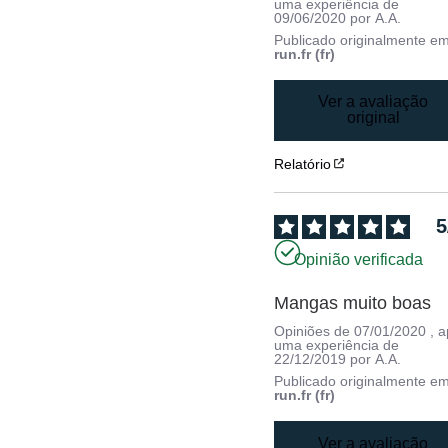
uma experiência de
09/06/2020
por
A.A.
Publicado originalmente e
run.fr (fr)
Ver a avaliação
original
Relatório
5
Opinião verificada
Mangas muito boas
Opiniões de
07/01/2020
, 
uma experiência de
22/12/2019
por
A.A.
Publicado originalmente e
run.fr (fr)
Ver a avaliação