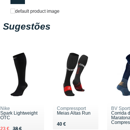
Sugestões
Nike
Compressport
BV Sport
Spark Lightweight
Meias Altas Run
Corrida 
OTC
Maraton
Compres
Vendu 40 €
40 €
Au lieu de 38 €
Vendu 23 €
23 €
38 €