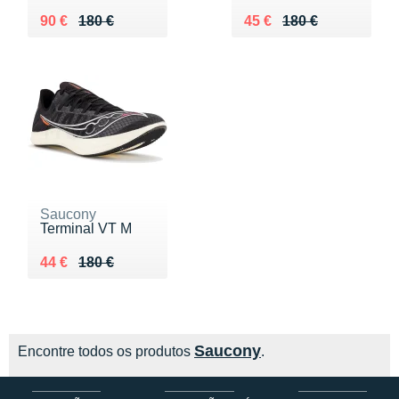
Au lieu de 180 €
Vendu 90 €
Au lieu de 180 €
Vendu 45 €
90 €
180 €
45 €
180 €
Saucony
Terminal VT M
Au lieu de 180 €
Vendu 44 €
44 €
180 €
Saucony
Encontre todos os produtos
.