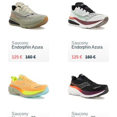
Saucony
Saucony
Endorphin Azura
Endorphin Azura
Au lieu de 160 €
Vendu 125 €
Au lieu de 160 €
Vendu 125 €
125 €
160 €
125 €
160 €
Saucony
Saucony