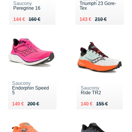
Saucony
Triumph 23 Gore-
Peregrine 16
Tex
Au lieu de 160 €
Vendu 144 €
Au lieu de 210 €
Vendu 143 €
144 €
160 €
143 €
210 €
Saucony
Endorphin Speed
Saucony
5
Ride TR2
Au lieu de 200 €
Vendu 140 €
Au lieu de 155 €
Vendu 140 €
140 €
200 €
140 €
155 €