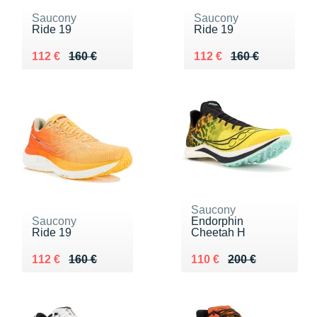
Saucony
Saucony
Ride 19
Ride 19
Au lieu de 160 €
Vendu 112 €
Au lieu de 160 €
Vendu 112 €
112 €
160 €
112 €
160 €
Saucony
Saucony
Endorphin
Ride 19
Cheetah H
Au lieu de 160 €
Vendu 112 €
Au lieu de 200 €
Vendu 110 €
112 €
160 €
110 €
200 €