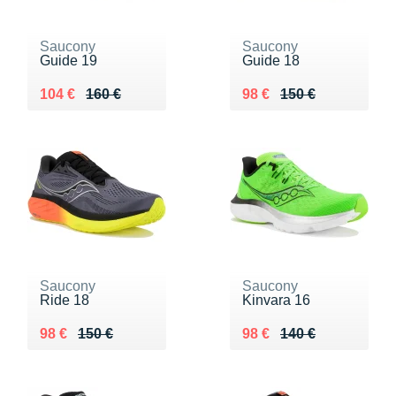
Saucony
Saucony
Guide 19
Guide 18
Au lieu de 160 €
Vendu 104 €
Au lieu de 150 €
Vendu 98 €
104 €
160 €
98 €
150 €
Saucony
Saucony
Ride 18
Kinvara 16
Au lieu de 150 €
Vendu 98 €
Au lieu de 140 €
Vendu 98 €
98 €
150 €
98 €
140 €