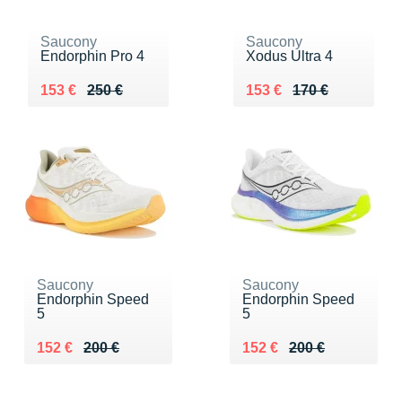
Saucony
Saucony
Endorphin Pro 4
Xodus Ultra 4
Au lieu de 250 €
Vendu 153 €
Au lieu de 170 €
Vendu 153 €
153 €
250 €
153 €
170 €
Saucony
Saucony
Endorphin Speed
Endorphin Speed
5
5
Au lieu de 200 €
Vendu 152 €
Au lieu de 200 €
Vendu 152 €
152 €
200 €
152 €
200 €