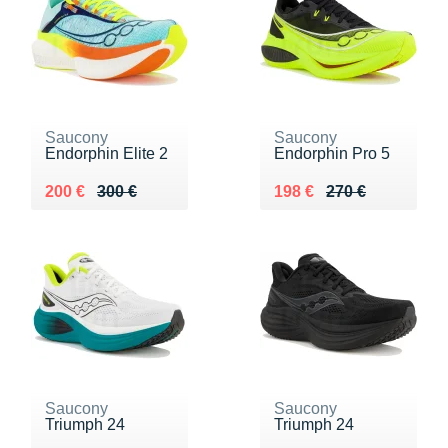
Saucony
Saucony
Endorphin Elite 2
Endorphin Pro 5
Au lieu de 300 €
Vendu 200 €
Au lieu de 270 €
Vendu 198 €
200 €
300 €
198 €
270 €
Saucony
Saucony
Triumph 24
Triumph 24