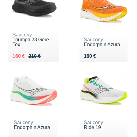
Saucony
Triumph 23 Gore-
Saucony
Tex
Endorphin Azura
Au lieu de 210 €
Vendu 160 €
Vendu 160 €
160 €
210 €
160 €
Saucony
Saucony
Endorphin Azura
Ride 19