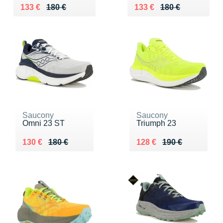
Au lieu de 180 €
Vendu 133 €
Au lieu de 180 €
Vendu 133 €
133 €
180 €
133 €
180 €
Saucony
Saucony
Omni 23 ST
Triumph 23
Au lieu de 180 €
Vendu 130 €
Au lieu de 190 €
Vendu 128 €
130 €
180 €
128 €
190 €