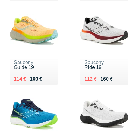
Saucony
Saucony
Guide 19
Ride 19
Au lieu de 160 €
Vendu 114 €
Au lieu de 160 €
Vendu 112 €
114 €
160 €
112 €
160 €