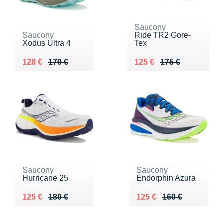
Saucony
Saucony
Ride TR2 Gore-
Xodus Ultra 4
Tex
Au lieu de 170 €
Vendu 128 €
Au lieu de 175 €
Vendu 125 €
128 €
170 €
125 €
175 €
Saucony
Saucony
Hurricane 25
Endorphin Azura
Au lieu de 180 €
Vendu 125 €
Au lieu de 160 €
Vendu 125 €
125 €
180 €
125 €
160 €