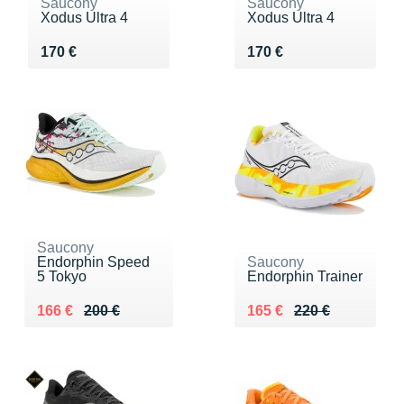
Saucony
Saucony
Xodus Ultra 4
Xodus Ultra 4
Vendu 170 €
Vendu 170 €
170 €
170 €
Saucony
Endorphin Speed
Saucony
5 Tokyo
Endorphin Trainer
Au lieu de 200 €
Vendu 166 €
Au lieu de 220 €
Vendu 165 €
166 €
200 €
165 €
220 €