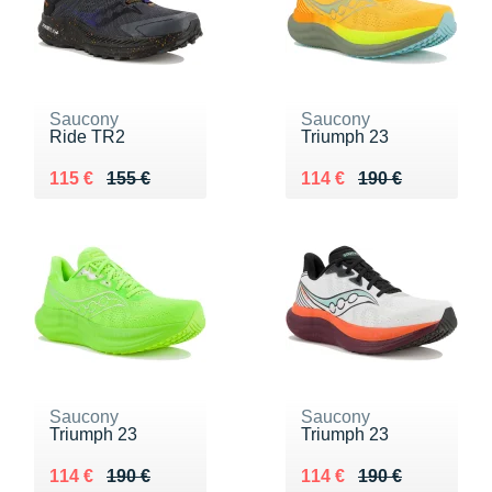
Saucony
Saucony
Ride TR2
Triumph 23
Au lieu de 155 €
Vendu 115 €
Au lieu de 190 €
Vendu 114 €
115 €
155 €
114 €
190 €
Saucony
Saucony
Triumph 23
Triumph 23
Au lieu de 190 €
Vendu 114 €
Au lieu de 190 €
Vendu 114 €
114 €
190 €
114 €
190 €