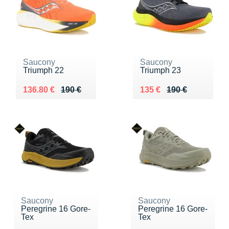
Saucony
Saucony
Triumph 22
Triumph 23
Au lieu de 190 €
Vendu 136.80 €
Au lieu de 190 €
Vendu 135 €
136.80 €
190 €
135 €
190 €
Saucony
Saucony
Peregrine 16 Gore-
Peregrine 16 Gore-
Tex
Tex