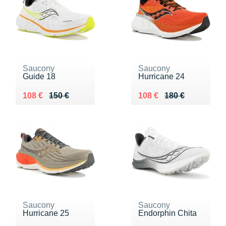
Saucony
Saucony
Guide 18
Hurricane 24
Au lieu de 150 €
Vendu 108 €
Au lieu de 180 €
Vendu 108 €
108 €
150 €
108 €
180 €
Saucony
Saucony
Hurricane 25
Endorphin Chita