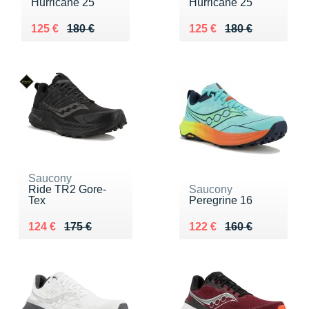
Hurricane 25
Hurricane 25
Au lieu de 180 €
Vendu 125 €
Au lieu de 180 €
Vendu 125 €
125 €
180 €
125 €
180 €
Saucony
Ride TR2 Gore-
Saucony
Tex
Peregrine 16
Au lieu de 175 €
Vendu 124 €
Au lieu de 160 €
Vendu 122 €
124 €
175 €
122 €
160 €