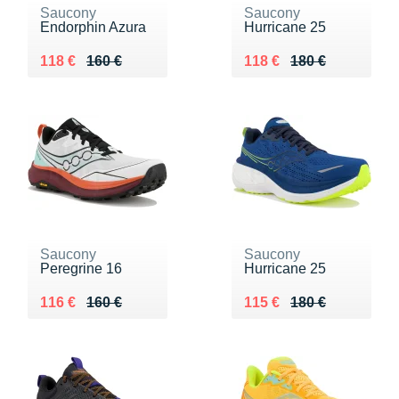
Saucony
Saucony
Endorphin Azura
Hurricane 25
Au lieu de 160 €
Vendu 118 €
Au lieu de 180 €
Vendu 118 €
118 €
160 €
118 €
180 €
Saucony
Saucony
Peregrine 16
Hurricane 25
Au lieu de 160 €
Vendu 116 €
Au lieu de 180 €
Vendu 115 €
116 €
160 €
115 €
180 €