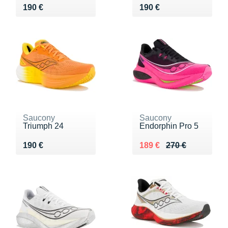
Vendu 190 €
Vendu 190 €
190 €
190 €
Saucony
Saucony
Triumph 24
Endorphin Pro 5
Vendu 190 €
Au lieu de 270 €
Vendu 189 €
190 €
189 €
270 €