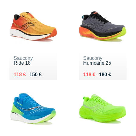
Saucony
Saucony
Ride 18
Hurricane 25
Au lieu de 150 €
Vendu 118 €
Au lieu de 180 €
Vendu 118 €
118 €
150 €
118 €
180 €