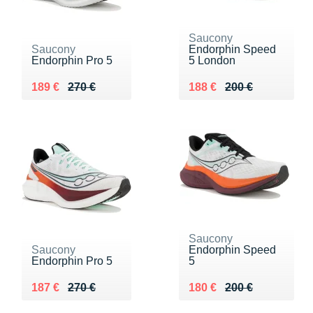
Saucony
Saucony
Endorphin Speed
Endorphin Pro 5
5 London
Au lieu de 270 €
Vendu 189 €
Au lieu de 200 €
Vendu 188 €
189 €
270 €
188 €
200 €
Saucony
Saucony
Endorphin Speed
Endorphin Pro 5
5
Au lieu de 270 €
Vendu 187 €
Au lieu de 200 €
Vendu 180 €
187 €
270 €
180 €
200 €