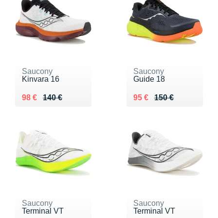
Saucony
Saucony
Kinvara 16
Guide 18
Au lieu de 140 €
Vendu 98 €
Au lieu de 150 €
Vendu 95 €
98 €
140 €
95 €
150 €
Saucony
Saucony
Terminal VT
Terminal VT