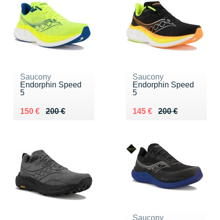
Saucony
Saucony
Endorphin Speed
Endorphin Speed
5
5
Au lieu de 200 €
Vendu 150 €
Au lieu de 200 €
Vendu 145 €
150 €
200 €
145 €
200 €
Saucony