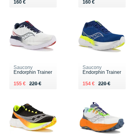
Vendu 160 €
Vendu 160 €
160 €
160 €
Saucony
Saucony
Endorphin Trainer
Endorphin Trainer
Au lieu de 220 €
Vendu 155 €
Au lieu de 220 €
Vendu 154 €
155 €
220 €
154 €
220 €