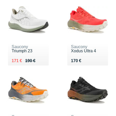
Saucony
Saucony
Triumph 23
Xodus Ultra 4
Au lieu de 190 €
Vendu 171 €
Vendu 170 €
171 €
190 €
170 €