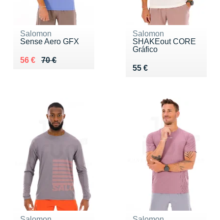
Salomon
Salomon
Sense Aero GFX
SHAKEout CORE
Gráfico
Au lieu de 70 €
Vendu 56 €
56 €
70 €
Vendu 55 €
55 €
Salomon
Salomon