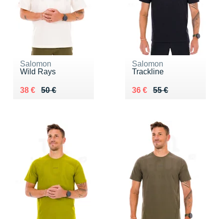
Salomon
Salomon
Wild Rays
Trackline
Au lieu de 50 €
Vendu 38 €
Au lieu de 55 €
Vendu 36 €
38 €
50 €
36 €
55 €