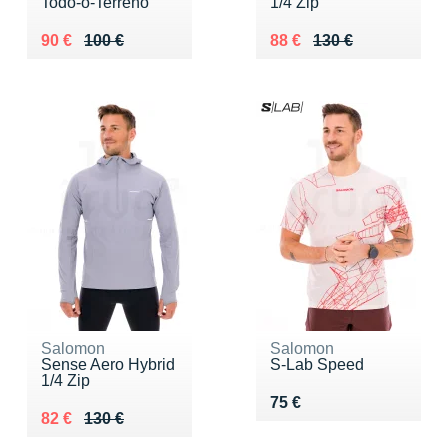
Todo-o-Terreno
1/4 Zip
Au lieu de 100 €
Vendu 90 €
Au lieu de 130 €
Vendu 88 €
90 €
100 €
88 €
130 €
Salomon
Salomon
Sense Aero Hybrid
S-Lab Speed
1/4 Zip
Vendu 75 €
75 €
Au lieu de 130 €
Vendu 82 €
82 €
130 €