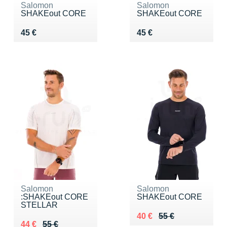
Salomon
Salomon
SHAKEout CORE
SHAKEout CORE
Vendu 45 €
Vendu 45 €
45 €
45 €
Salomon
Salomon
:SHAKEout CORE
SHAKEout CORE
STELLAR
Au lieu de 55 €
Vendu 40 €
40 €
55 €
Au lieu de 55 €
Vendu 44 €
44 €
55 €