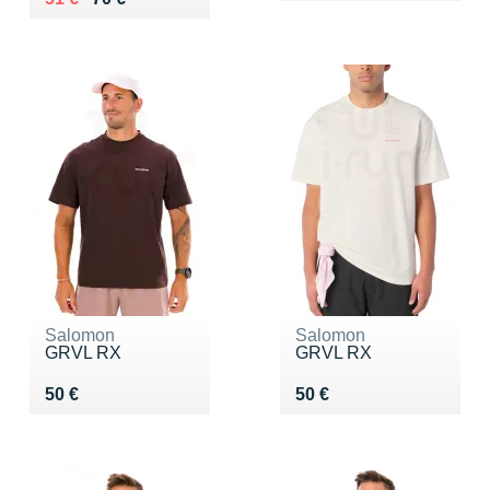
Salomon
Salomon
GRVL RX
GRVL RX
Vendu 50 €
Vendu 50 €
50 €
50 €