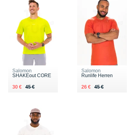
Salomon
Salomon
SHAKEout CORE
Runlife Herren
Au lieu de 45 €
Vendu 30 €
Au lieu de 45 €
Vendu 26 €
30 €
45 €
26 €
45 €