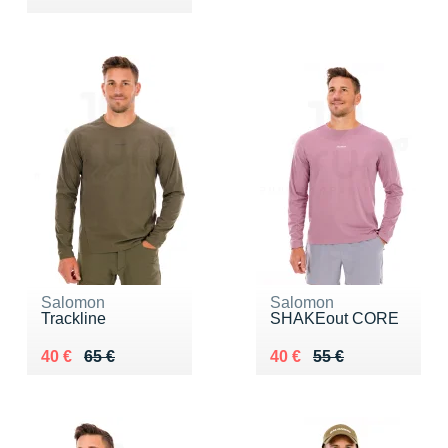
Salomon
Salomon
Trackline
SHAKEout CORE
Au lieu de 65 €
Vendu 40 €
Au lieu de 55 €
Vendu 40 €
40 €
65 €
40 €
55 €