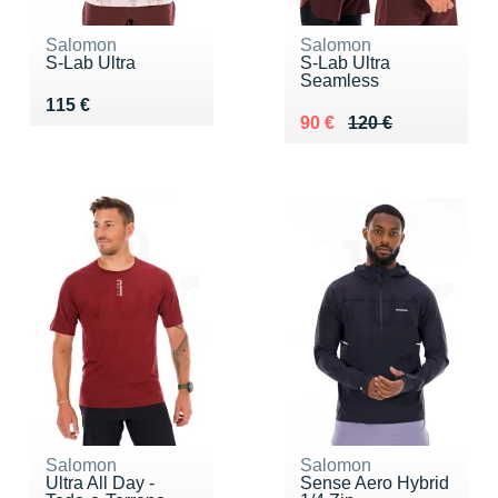
Salomon
Salomon
S-Lab Ultra
S-Lab Ultra
Seamless
Vendu 115 €
115 €
Au lieu de 120 €
Vendu 90 €
90 €
120 €
Salomon
Salomon
Ultra All Day -
Sense Aero Hybrid