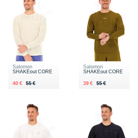
Salomon
Salomon
SHAKEout CORE
SHAKEout CORE
Au lieu de 55 €
Vendu 40 €
Au lieu de 55 €
Vendu 39 €
40 €
55 €
39 €
55 €