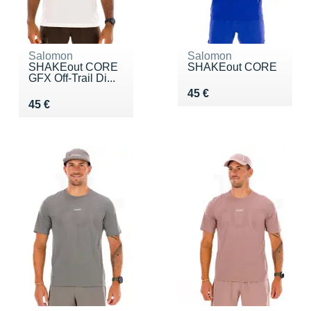
Salomon
Salomon
SHAKEout CORE
SHAKEout CORE
GFX Off-Trail Di...
Vendu 45 €
45 €
Vendu 45 €
45 €