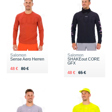
Salomon
Salomon
Sense Aero Herren
SHAKEout CORE
GFX
Au lieu de 80 €
Vendu 48 €
48 €
80 €
Au lieu de 65 €
Vendu 48 €
48 €
65 €