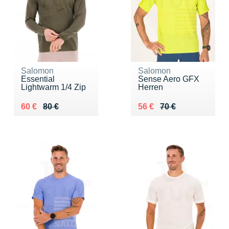
Salomon
Salomon
Essential
Sense Aero GFX
Lightwarm 1/4 Zip
Herren
Au lieu de 80 €
Vendu 60 €
Au lieu de 70 €
Vendu 56 €
60 €
80 €
56 €
70 €