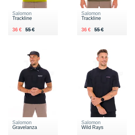
Salomon
Salomon
Trackline
Trackline
Au lieu de 55 €
Vendu 36 €
Au lieu de 55 €
Vendu 36 €
36 €
55 €
36 €
55 €
Salomon
Salomon
Gravelanza
Wild Rays