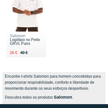
Salomon
Logótipo no Peito
GRVL Paris
Au lieu de 40 €
Vendu 26 €
26 €
40 €
Encontre t-shirts Salomon para homem concebidas para
proporcionar respirabilidade, conforto e liberdade de
movimento durante os seus esforços desportivos.
Salomon
Descubra todos os produtos
.