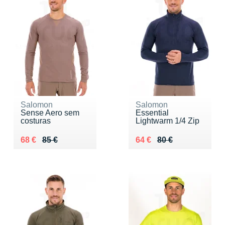
Salomon
Salomon
Sense Aero sem
Essential
costuras
Lightwarm 1/4 Zip
Au lieu de 85 €
Vendu 68 €
Au lieu de 80 €
Vendu 64 €
68 €
85 €
64 €
80 €