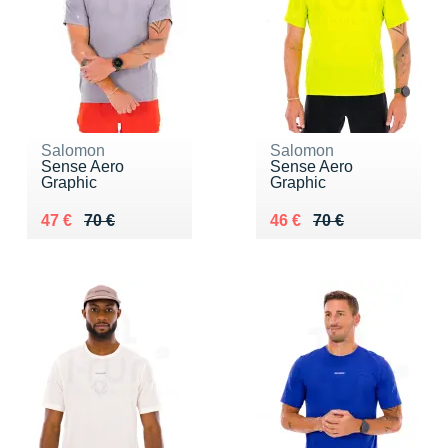
Salomon
Salomon
Sense Aero
Sense Aero
Graphic
Graphic
Au lieu de 70 €
Vendu 47 €
Au lieu de 70 €
Vendu 46 €
47 €
70 €
46 €
70 €