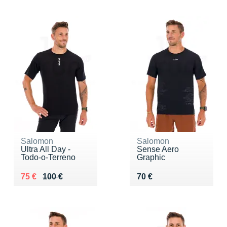
Salomon
Salomon
Ultra All Day -
Sense Aero
Todo-o-Terreno
Graphic
Au lieu de 100 €
Vendu 75 €
Vendu 70 €
75 €
100 €
70 €