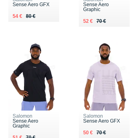
Sense Aero GFX
Sense Aero
Graphic
Au lieu de 80 €
Vendu 54 €
54 €
80 €
Au lieu de 70 €
Vendu 52 €
52 €
70 €
Salomon
Salomon
Sense Aero
Sense Aero GFX
Graphic
Au lieu de 70 €
Vendu 50 €
50 €
70 €
Au lieu de 70 €
Vendu 51 €
51 €
70 €