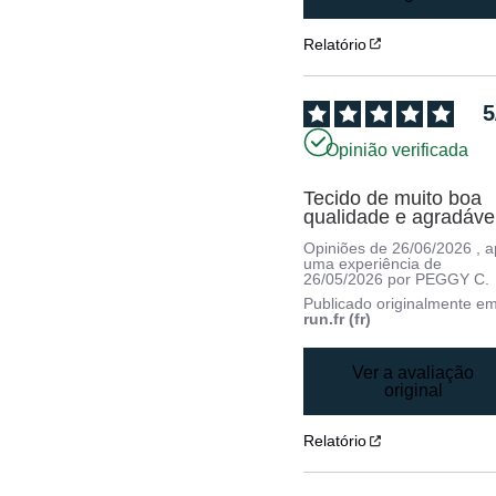
Relatório
5
Opinião verificada
Tecido de muito boa 
qualidade e agradáve
Opiniões de
26/06/2026
, 
uma experiência de
26/05/2026
por
PEGGY C.
Publicado originalmente e
run.fr (fr)
Ver a avaliação
original
Relatório