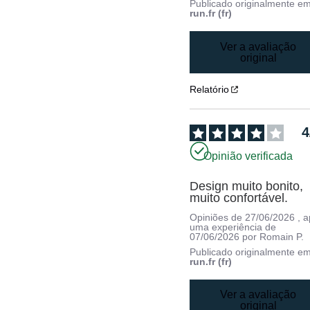
Publicado originalmente e
run.fr (fr)
Ver a avaliação
original
Relatório
4
Opinião verificada
Design muito bonito, 
muito confortável.
Opiniões de
27/06/2026
, 
uma experiência de
07/06/2026
por
Romain P.
Publicado originalmente e
run.fr (fr)
Ver a avaliação
original