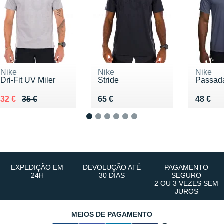
Nike
Nike
Nike
Dri-Fit UV Miler
Stride
Passad
Au lieu de 35 €
Vendu 32 €
Vendu 65 €
Vendu 
32 €
35 €
65 €
48 €
1
2
3
4
5
6
EXPEDIÇÃO EM
DEVOLUÇÃO ATÉ
PAGAMENTO
24H
30 DIAS
SEGURO
2 OU 3 VEZES SEM
JUROS
MEIOS DE PAGAMENTO