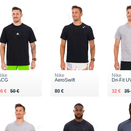
Nike
Nike
Nike
ACG
AeroSwift
Dri-Fit U
u lieu de 50 €
endu 36 €
Vendu 80 €
Au lieu d
Vendu 3
6 €
50 €
80 €
32 €
35