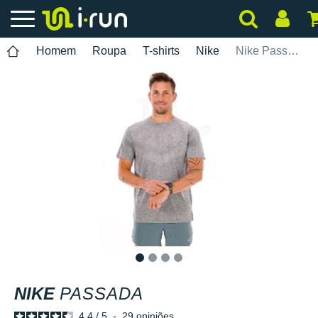
Homem
Roupa
T-shirts
Nike
Nike Passada
1
2
3
4
NIKE
PASSADA
4.4
/
5
-
29
opiniões