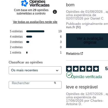
bom
Com base em
29
opiniões
Opiniões de
01/08/2026
, 
submetidas a controlo
uma experiência de
02/07/2026
por
Daniel C.
Ver todas as avaliações neste site
Publicado originalmente e
run.fr (fr)
5
estrelas
19
4
estrelas
6
Ver a avaliação
3
estrelas
3
original
2
estrelas
0
1
estrela
1
Relatório
Classificar as opiniões
5
Opinião verificada
leve e respirável
Opiniões de
12/07/2026
, 
uma experiência de
17/06/2026
por
Charles-
Antoine D.