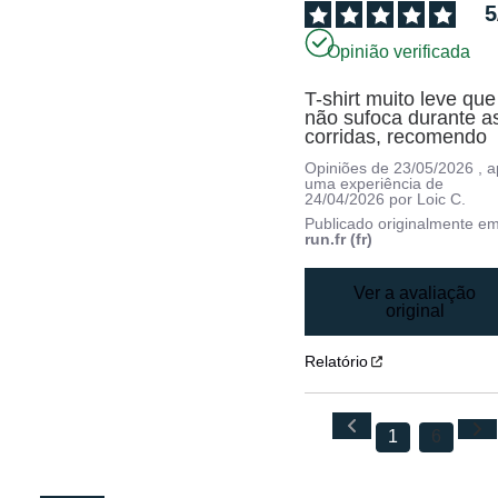
5
Opinião verificada
T-shirt muito leve que 
não sufoca durante as
corridas, recomendo
Opiniões de
23/05/2026
, 
uma experiência de
24/04/2026
por
Loic C.
Publicado originalmente e
run.fr (fr)
Ver a avaliação
original
Relatório
1
6