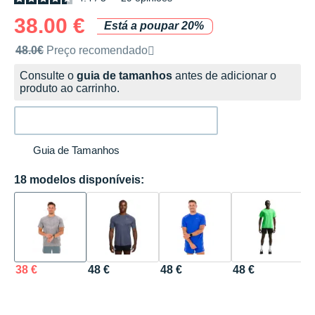
38.00 €
Está a poupar 20%
Preço de venda recomendado pela marca
48.0€
Preço recomendado
Consulte o
guia de tamanhos
antes de adicionar o
produto ao carrinho.
Guia de Tamanhos
18 modelos disponíveis:
38 €
48 €
48 €
48 €
4