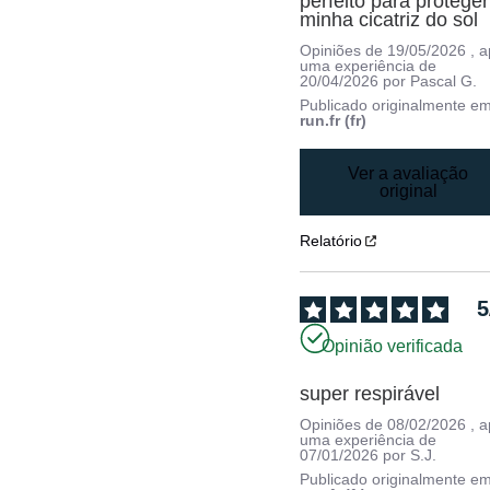
perfeito para proteger 
minha cicatriz do sol
Opiniões de
19/05/2026
, 
uma experiência de
20/04/2026
por
Pascal G.
Publicado originalmente e
run.fr (fr)
Ver a avaliação
original
Relatório
5
Opinião verificada
super respirável
Opiniões de
08/02/2026
, 
uma experiência de
07/01/2026
por
S.J.
Publicado originalmente e