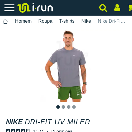
Homem
Roupa
T-shirts
Nike
Nike Dri-Fit UV Miler
1
2
3
4
NIKE
DRI-FIT UV MILER
4.3
/
5
-
19
opiniões