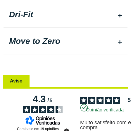
Dri-Fit
Move to Zero
Aviso
4.3
5
/
5
Opinião verificada
Muito satisfeito com e
compra
Com base em
19
opiniões