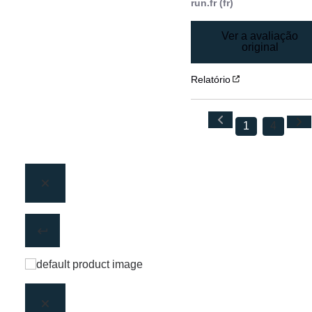
run.fr (fr)
Ver a avaliação
original
Relatório
1
4