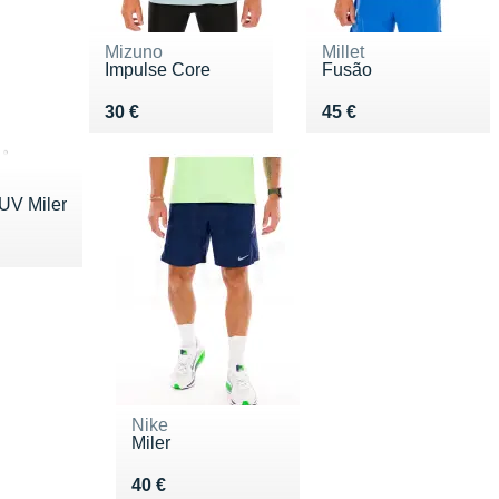
Mizuno
Millet
Impulse Core
Fusão
Vendu 30 €
Vendu 45 €
30 €
45 €
 UV Miler
35 €
Nike
Miler
Vendu 40 €
40 €