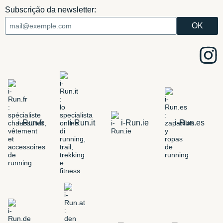
Subscrição da newsletter:
i-Run.fr
i-Run.it
i-Run.ie
i-Run.es