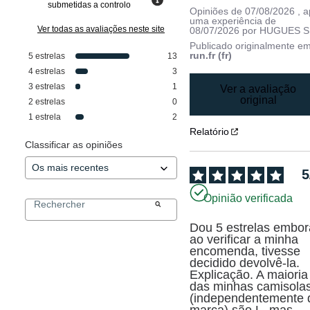
submetidas a controlo
Opiniões de
07/08/2026
, 
uma experiência de
Ver todas as avaliações neste site
08/07/2026
por
HUGUES S
Publicado originalmente e
run.fr (fr)
5
estrelas
13
4
estrelas
3
3
estrelas
1
Ver a avaliação
original
2
estrelas
0
1
estrela
2
Relatório
Classificar as opiniões
5
Opinião verificada
Dou 5 estrelas embora
ao verificar a minha 
encomenda, tivesse 
decidido devolvê-la. 
Explicação. A maioria 
das minhas camisolas
(independentemente d