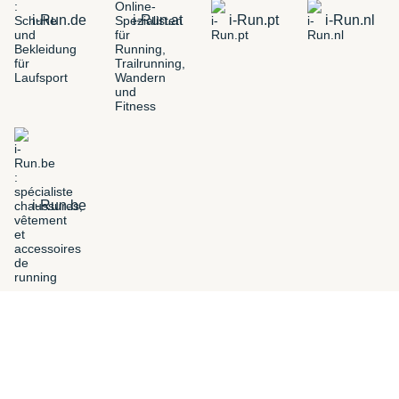
i-Run.de
i-Run.at
i-Run.pt
i-Run.nl
i-Run.be