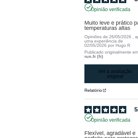
Opinião verificada
Muito leve e prático p
temperaturas altas
Opiniões de
26/05/2026
, 
uma experiência de
02/05/2026
por
Hugo R.
Publicado originalmente e
run.fr (fr)
Ver a avaliação
original
Relatório
5
Opinião verificada
Flexível, agradável e 