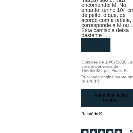
marca) são L, mas 
encomendei M. No 
entanto, tenho 104 cm
de peito, o que, de 
acordo com a tabela, 
corresponde a M ou L.
Esta camisola deixa 
bastante li
...
leia mais
Opiniões de
10/07/2026
, 
uma experiência de
16/06/2026
por
Pierre R.
Publicado originalmente e
run.fr (fr)
Ver a avaliação
original
Relatório
5