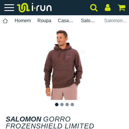
Homem
Roupa
Casacos de felpa
Salomon
Salomon Gorro Frozenshield Limited Courtney Edition
1
2
3
4
SALOMON
GORRO
FROZENSHIELD LIMITED