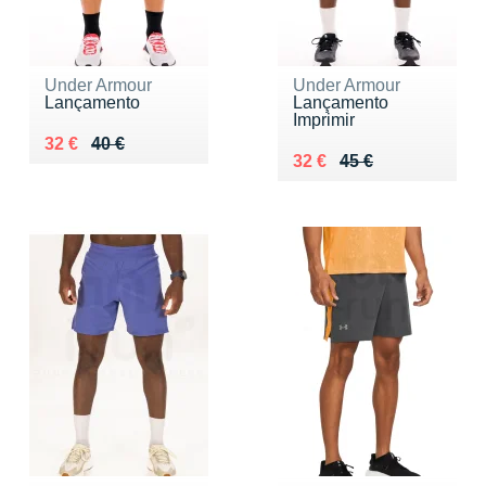
Under Armour
Under Armour
Lançamento
Lançamento
Imprimir
Au lieu de 40 €
Vendu 32 €
32 €
40 €
Au lieu de 45 €
Vendu 32 €
32 €
45 €