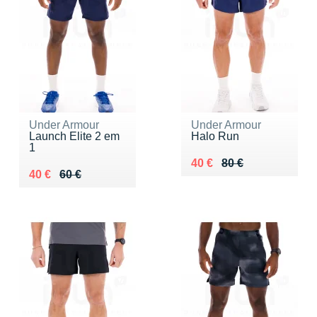
Under Armour
Under Armour
Launch Elite 2 em
Halo Run
1
Au lieu de 80 €
Vendu 40 €
40 €
80 €
Au lieu de 60 €
Vendu 40 €
40 €
60 €