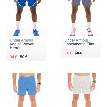
Under Armour
Under Armour
Vanish Woven
Lançamento Elite
Herren
Au lieu de 50 €
Vendu 34 €
34 €
50 €
Au lieu de 50 €
Vendu 34 €
34 €
50 €