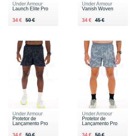
Under Armour
Under Armour
Launch Elite Pro
Vanish Woven
Au lieu de 50 €
Vendu 34 €
Au lieu de 45 €
Vendu 34 €
34 €
50 €
34 €
45 €
Under Armour
Under Armour
Protetor de
Protetor de
Lançamento Pro
Lançamento Pro
Au lieu de 50 €
Vendu 34 €
Au lieu de 50 €
Vendu 34 €
34 €
50 €
34 €
50 €