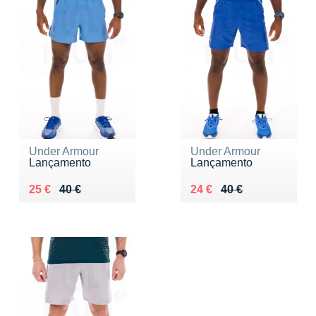
Under Armour
Under Armour
Lançamento
Lançamento
Au lieu de 40 €
Vendu 25 €
Au lieu de 40 €
Vendu 24 €
25 €
40 €
24 €
40 €