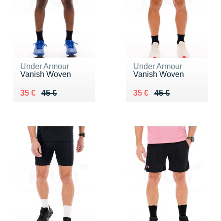
Under Armour
Under Armour
Vanish Woven
Vanish Woven
Au lieu de 45 €
Vendu 35 €
Au lieu de 45 €
Vendu 35 €
35 €
45 €
35 €
45 €