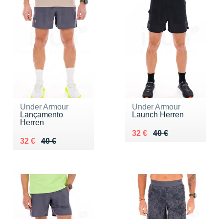
Under Armour
Under Armour
Lançamento
Launch Herren
Herren
Au lieu de 40 €
Vendu 32 €
32 €
40 €
Au lieu de 40 €
Vendu 32 €
32 €
40 €