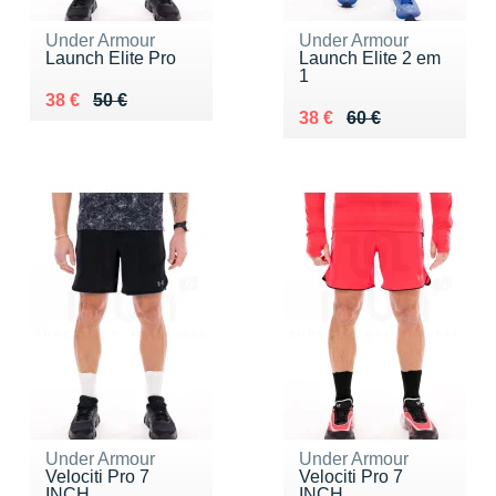
Under Armour
Under Armour
Launch Elite Pro
Launch Elite 2 em
1
Au lieu de 50 €
Vendu 38 €
38 €
50 €
Au lieu de 60 €
Vendu 38 €
38 €
60 €
Under Armour
Under Armour
Velociti Pro 7
Velociti Pro 7
INCH
INCH