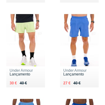
Under Armour
Under Armour
Lançamento
Lançamento
Au lieu de 40 €
Vendu 30 €
Au lieu de 40 €
Vendu 27 €
30 €
40 €
27 €
40 €