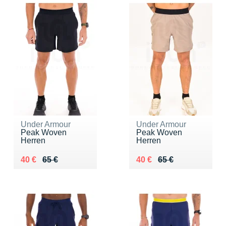
Under Armour
Under Armour
Peak Woven
Peak Woven
Herren
Herren
Au lieu de 65 €
Vendu 40 €
Au lieu de 65 €
Vendu 40 €
40 €
65 €
40 €
65 €