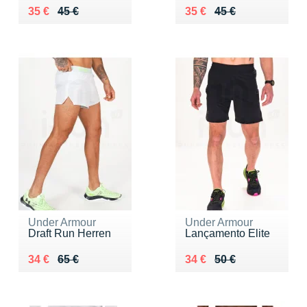
Au lieu de 45 €
Vendu 35 €
Au lieu de 45 €
Vendu 35 €
35 €
45 €
35 €
45 €
Under Armour
Under Armour
Draft Run Herren
Lançamento Elite
Au lieu de 65 €
Vendu 34 €
Au lieu de 50 €
Vendu 34 €
34 €
65 €
34 €
50 €