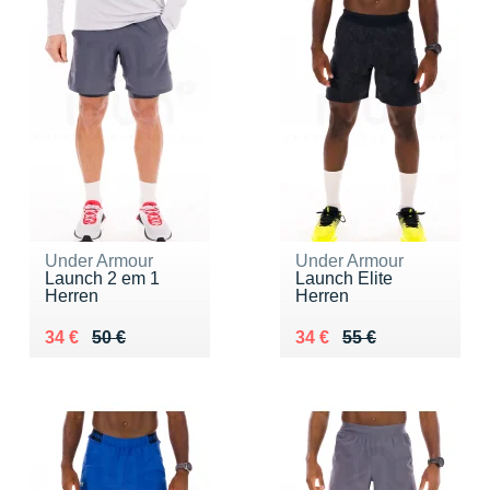
Under Armour
Under Armour
Launch 2 em 1
Launch Elite
Herren
Herren
Au lieu de 50 €
Vendu 34 €
Au lieu de 55 €
Vendu 34 €
34 €
50 €
34 €
55 €