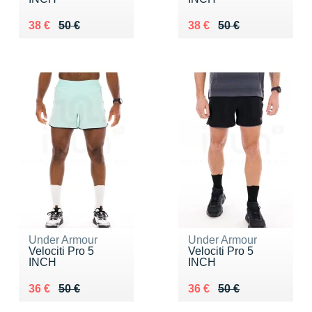
Au lieu de 50 €
Vendu 38 €
Au lieu de 50 €
Vendu 38 €
38 €
50 €
38 €
50 €
Under Armour
Under Armour
Velociti Pro 5
Velociti Pro 5
INCH
INCH
Au lieu de 50 €
Vendu 36 €
Au lieu de 50 €
Vendu 36 €
36 €
50 €
36 €
50 €