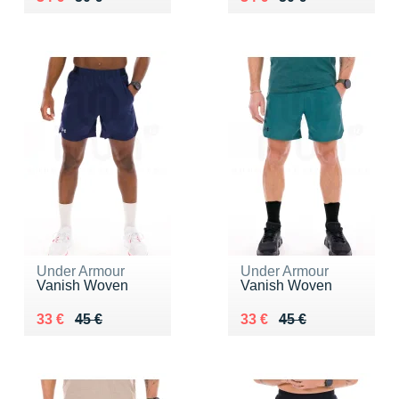
Under Armour
Under Armour
Vanish Woven
Vanish Woven
Au lieu de 45 €
Vendu 33 €
Au lieu de 45 €
Vendu 33 €
33 €
45 €
33 €
45 €