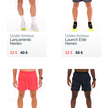
Under Armour
Under Armour
Lançamento
Launch Elite
Herren
Herren
Au lieu de 40 €
Vendu 32 €
Au lieu de 55 €
Vendu 32 €
32 €
40 €
32 €
55 €