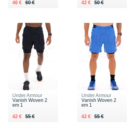
Au lieu de 60 €
Vendu 46 €
Au lieu de 50 €
Vendu 42 €
46 €
60 €
42 €
50 €
Under Armour
Under Armour
Vanish Woven 2
Vanish Woven 2
em 1
em 1
Au lieu de 55 €
Vendu 42 €
Au lieu de 55 €
Vendu 42 €
42 €
55 €
42 €
55 €