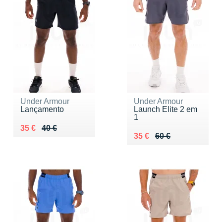
Under Armour
Under Armour
Lançamento
Launch Elite 2 em
1
Au lieu de 40 €
Vendu 35 €
35 €
40 €
Au lieu de 60 €
Vendu 35 €
35 €
60 €