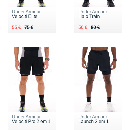
Under Armour
Under Armour
Velociti Elite
Halo Train
Au lieu de 75 €
Vendu 55 €
Au lieu de 80 €
Vendu 50 €
55 €
75 €
50 €
80 €
Under Armour
Under Armour
Velociti Pro 2 em 1
Launch 2 em 1