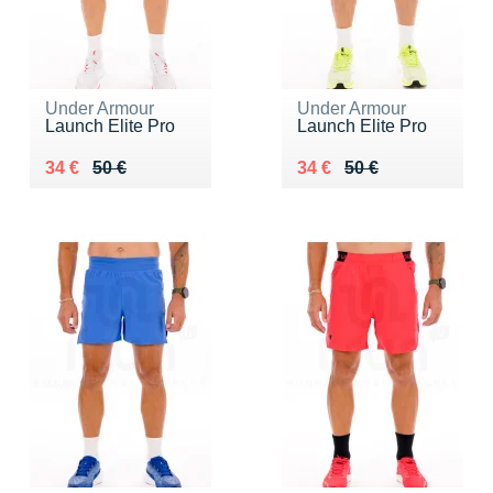
Under Armour
Under Armour
Launch Elite Pro
Launch Elite Pro
Au lieu de 50 €
Vendu 34 €
Au lieu de 50 €
Vendu 34 €
34 €
50 €
34 €
50 €