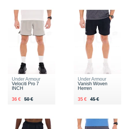
Under Armour
Under Armour
Velociti Pro 7
Vanish Woven
INCH
Herren
Au lieu de 50 €
Vendu 36 €
Au lieu de 45 €
Vendu 35 €
36 €
50 €
35 €
45 €