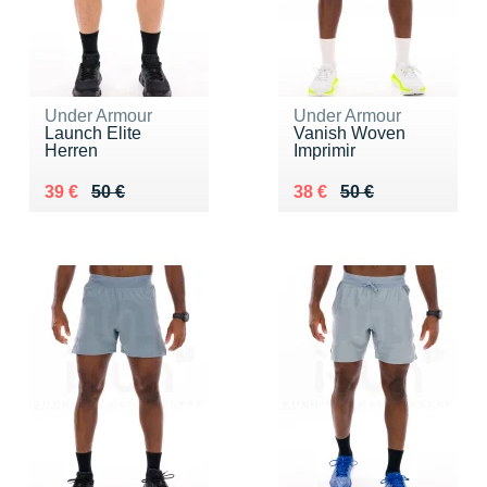
Under Armour
Under Armour
Launch Elite
Vanish Woven
Herren
Imprimir
Au lieu de 50 €
Vendu 39 €
Au lieu de 50 €
Vendu 38 €
39 €
50 €
38 €
50 €