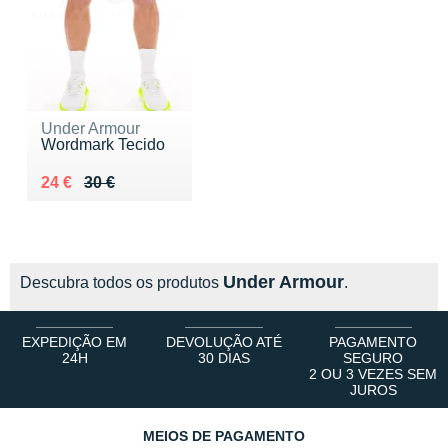
Under Armour
Wordmark Tecido
Au lieu de 30 €
Vendu 24 €
24 €
30 €
Under Armour
Descubra todos os produtos
.
EXPEDIÇÃO EM
DEVOLUÇÃO ATÉ
PAGAMENTO
24H
30 DIAS
SEGURO
2 OU 3 VEZES SEM
JUROS
MEIOS DE PAGAMENTO