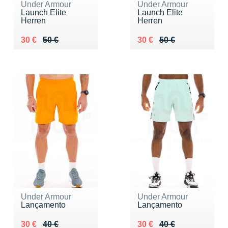
Under Armour
Under Armour
Launch Elite
Launch Elite
Herren
Herren
Au lieu de 50 €
Vendu 30 €
Au lieu de 50 €
Vendu 30 €
30 €
50 €
30 €
50 €
Under Armour
Under Armour
Lançamento
Lançamento
Au lieu de 40 €
Vendu 30 €
Au lieu de 40 €
Vendu 30 €
30 €
40 €
30 €
40 €