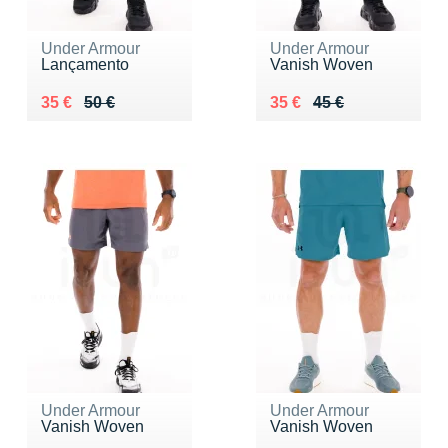
Under Armour
Under Armour
Lançamento
Vanish Woven
Au lieu de 50 €
Vendu 35 €
Au lieu de 45 €
Vendu 35 €
35 €
50 €
35 €
45 €
Under Armour
Under Armour
Vanish Woven
Vanish Woven