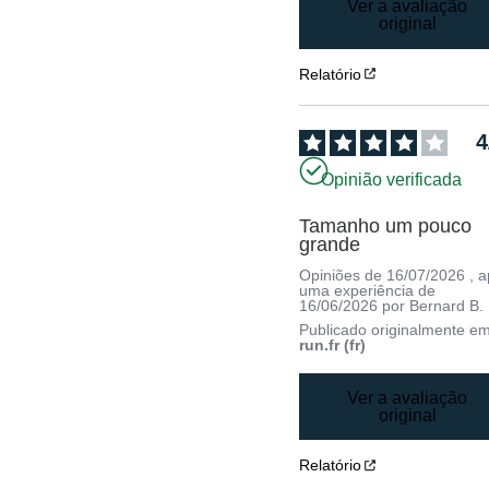
Ver a avaliação
original
Relatório
4
Opinião verificada
Tamanho um pouco 
grande
Opiniões de
16/07/2026
, 
uma experiência de
16/06/2026
por
Bernard B.
Publicado originalmente e
run.fr (fr)
Ver a avaliação
original
Relatório