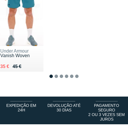
Under Armour
Vanish Woven
Au lieu de 45 €
Vendu 35 €
35 €
45 €
1
2
3
4
5
6
EXPEDIÇÃO EM
DEVOLUÇÃO ATÉ
PAGAMENTO
24H
30 DIAS
SEGURO
2 OU 3 VEZES SEM
JUROS