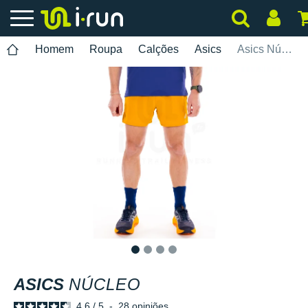
Homem
Roupa
Calções
Asics
Asics Núcleo
1
2
3
4
ASICS
NÚCLEO
4.6
/
5
-
28
opiniões