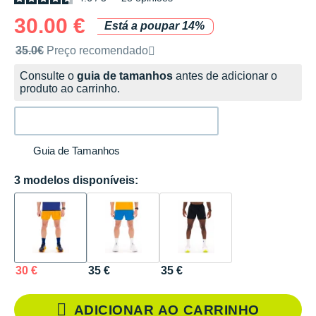
30.00 €
Está a poupar 14%
Preço de venda recomendado pela marca
35.0€
Preço recomendado
Consulte o
guia de tamanhos
antes de adicionar o
produto ao carrinho.
Guia de Tamanhos
3 modelos disponíveis:
30 €
35 €
35 €
ADICIONAR AO CARRINHO