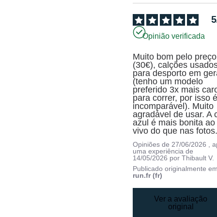
5
Opinião verificada
Muito bom pelo preço 
(30€), calções usados
para desporto em gera
(tenho um modelo 
preferido 3x mais caro
para correr, por isso é
incomparável). Muito 
agradável de usar. A c
azul é mais bonita ao 
vivo do que nas fotos
Opiniões de
27/06/2026
, 
uma experiência de
14/05/2026
por
Thibault V.
Publicado originalmente e
run.fr (fr)
Ver a avaliação
original