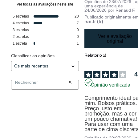
Opiniões de
23/07/2026
, 
Ver todas as avaliações neste site
uma experiência de
24/06/2026
por
Renaud F.
5
estrelas
20
Publicado originalmente e
run.fr (fr)
4
estrelas
7
3
estrelas
0
Ver a avaliação
2
estrelas
0
original
1
estrela
1
Relatório
Classificar as opiniões
4
Opinião verificada
Comprimento ideal pa
mim. Bolsos práticos. 
Preço justo em 
promoção, mas a cor 
um pouco chamativa! 
Para usar com uma 
parte de cima discret