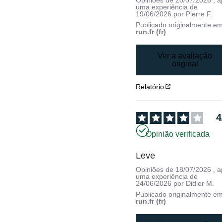
Opiniões de
20/07/2026
, 
uma experiência de
19/06/2026
por
Pierre F.
Publicado originalmente e
run.fr (fr)
Ver a avaliação
original
Relatório
4
Opinião verificada
Leve
Opiniões de
18/07/2026
, 
uma experiência de
24/06/2026
por
Didier M.
Publicado originalmente e
run.fr (fr)