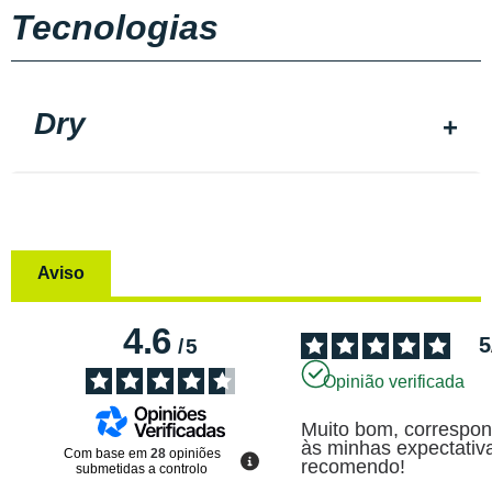
Tecnologias
Dry
Aviso
4.6
5
/
5
Opinião verificada
Muito bom, correspon
às minhas expectativa
Com base em
28
opiniões
recomendo!
submetidas a controlo