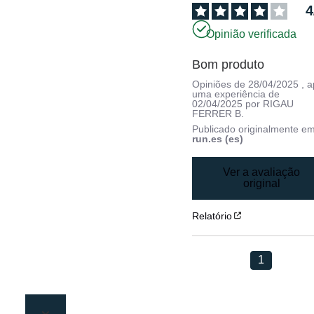
4
Opinião verificada
Bom produto
Opiniões de
28/04/2025
, 
uma experiência de
02/04/2025
por
RIGAU
FERRER B.
Publicado originalmente e
run.es (es)
Ver a avaliação
original
Relatório
1