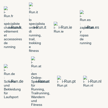
i-Run.fr
i-Run.it
i-Run.ie
i-Run.es
i-Run.de
i-Run.at
i-Run.pt
i-Run.nl