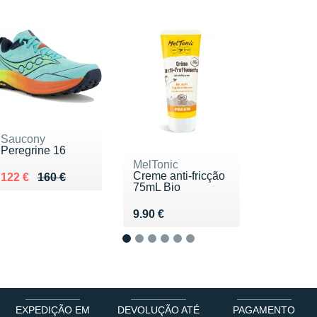
Saucony
Peregrine 16
MelTonic
Creme anti-fricção
Au lieu de 160 €
Vendu 122 €
122 €
160 €
75mL Bio
Vendu 9.90 €
9.90 €
1
2
3
4
5
6
EXPEDIÇÃO EM
DEVOLUÇÃO ATÉ
PAGAMENTO