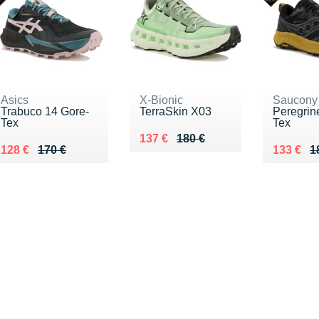
Asics
X-Bionic
Saucony
Trabuco 14 Gore-
TerraSkin X03
Peregrin
Tex
Tex
Au lieu de 180 €
Vendu 137 €
137 €
180 €
Au lieu de 170 €
Vendu 128 €
Au lieu 
Vendu 1
128 €
170 €
133 €
1