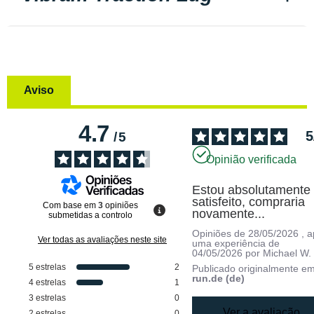
Aviso
4.7
5
/
5
Opinião verificada
Estou absolutamente 
satisfeito, compraria 
Com base em
3
opiniões
novamente...
submetidas a controlo
Opiniões de
28/05/2026
, 
Ver todas as avaliações neste site
uma experiência de
04/05/2026
por
Michael W.
5
estrelas
2
Publicado originalmente e
run.de (de)
4
estrelas
1
3
estrelas
0
Ver a avaliação
2
estrelas
0