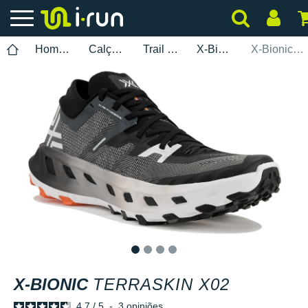
Homem
Calçados
Trail Running
X-Bionic
X-Bionic TerraSkin X02
1
2
3
4
X-BIONIC
TERRASKIN X02
4.7
/
5
-
3
opiniões