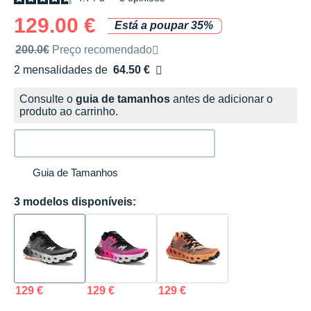
129.00 €
Está a poupar 35%
Preço de venda recomendado pela marca
200.0€
Preço recomendado
2 mensalidades de
64.50 €
sem custos
Consulte o
guia de tamanhos
antes de adicionar o
produto ao carrinho.
Guia de Tamanhos
3 modelos disponíveis:
129 €
129 €
129 €