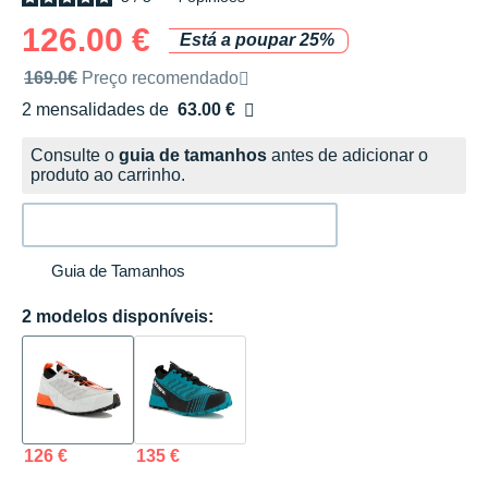
126.00 €
Está a poupar 25%
Preço de venda recomendado pela marca
169.0€
Preço recomendado
2 mensalidades de
63.00 €
sem custos
Consulte o
guia de tamanhos
antes de adicionar o
produto ao carrinho.
Guia de Tamanhos
2 modelos disponíveis:
126 €
135 €