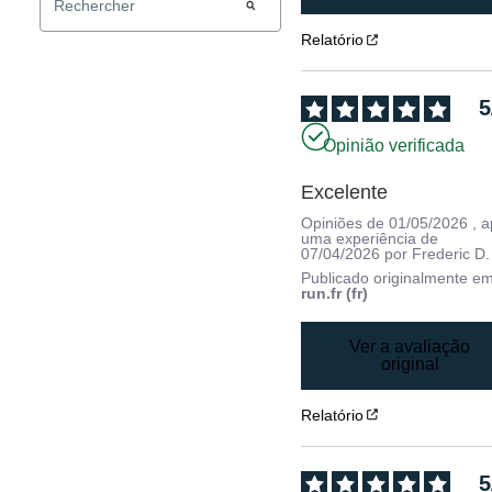
Relatório
5
Opinião verificada
Excelente
Opiniões de
01/05/2026
, 
uma experiência de
07/04/2026
por
Frederic D.
Publicado originalmente e
run.fr (fr)
Ver a avaliação
original
Relatório
5