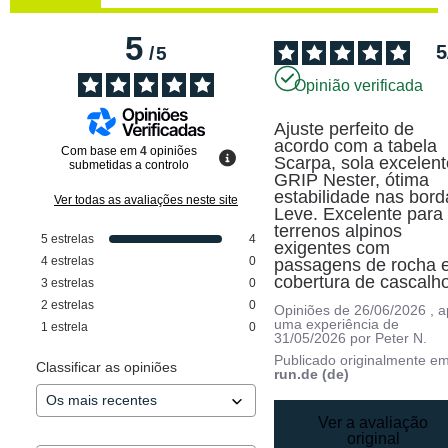
5
5
/
5
Opinião verificada
Ajuste perfeito de 
acordo com a tabela 
Com base em
4
opiniões
Scarpa, sola excelente
submetidas a controlo
GRIP Nester, ótima 
estabilidade nas borda
Ver todas as avaliações neste site
Leve. Excelente para 
terrenos alpinos 
5
estrelas
4
exigentes com 
4
estrelas
0
passagens de rocha e
cobertura de cascalho
3
estrelas
0
2
estrelas
0
Opiniões de
26/06/2026
, 
uma experiência de
1
estrela
0
31/05/2026
por
Peter N.
Publicado originalmente e
Classificar as opiniões
run.de (de)
Ver a avaliação
original