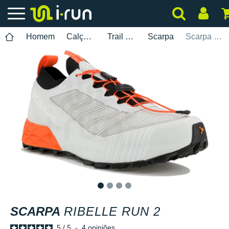
Homem
Calçados
Trail Running
Scarpa
Scarpa Ribelle Run 2
1
2
3
4
SCARPA
RIBELLE RUN 2
5
/
5
-
4
opiniões