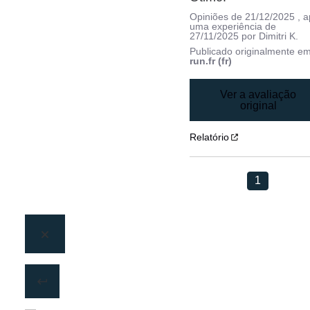
Opiniões de
21/12/2025
, 
uma experiência de
27/11/2025
por
Dimitri K.
Publicado originalmente e
run.fr (fr)
Ver a avaliação
original
Relatório
1