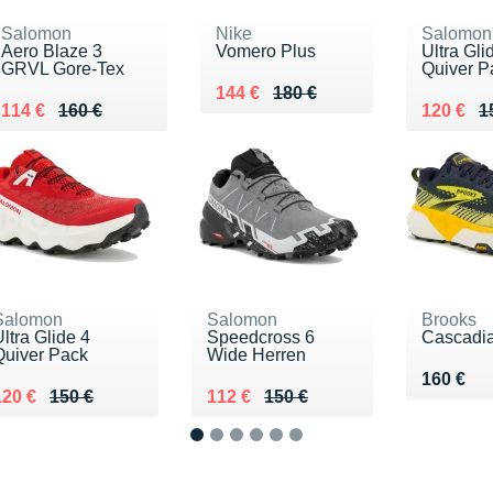
Salomon
Nike
Salomon
Aero Blaze 3
Vomero Plus
Ultra Gli
GRVL Gore-Tex
Quiver P
Au lieu de 180 €
Vendu 144 €
144 €
180 €
Au lieu de 160 €
Vendu 114 €
Au lieu 
Vendu 1
114 €
160 €
120 €
1
Salomon
Salomon
Brooks
ltra Glide 4
Speedcross 6
Cascadi
Quiver Pack
Wide Herren
Vendu 1
160 €
u lieu de 150 €
Vendu 120 €
Au lieu de 150 €
Vendu 112 €
120 €
150 €
112 €
150 €
1
2
3
4
5
6