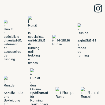
i-Run.fr
i-Run.it
i-Run.ie
i-Run.es
i-Run.de
i-Run.at
i-Run.pt
i-Run.nl