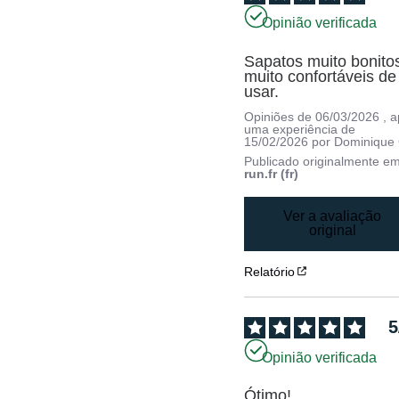
Opinião verificada
Sapatos muito bonitos
muito confortáveis de 
usar.
Opiniões de
06/03/2026
, 
uma experiência de
15/02/2026
por
Dominique 
Publicado originalmente e
run.fr (fr)
Ver a avaliação
original
Relatório
5
Opinião verificada
Ótimo!