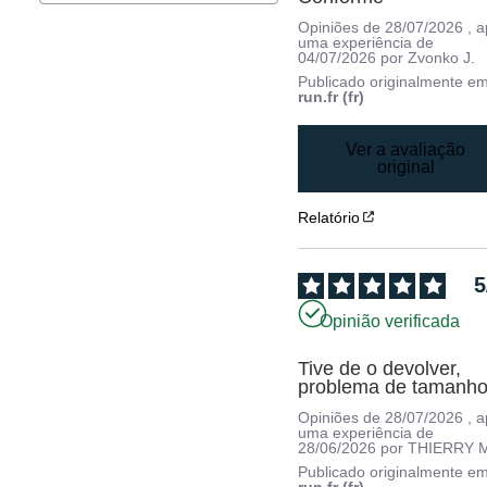
Opiniões de
28/07/2026
, 
uma experiência de
04/07/2026
por
Zvonko J.
Publicado originalmente e
run.fr (fr)
Ver a avaliação
original
Relatório
5
Opinião verificada
Tive de o devolver, 
problema de tamanh
Opiniões de
28/07/2026
, 
uma experiência de
28/06/2026
por
THIERRY 
Publicado originalmente e
run.fr (fr)