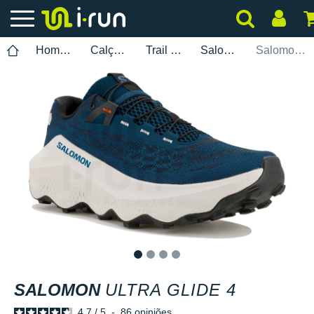
Homem
Calçados
Trail Running
Salomon
Salomon Ultra Glide 4
1
2
3
4
SALOMON
ULTRA GLIDE 4
4.7
/
5
-
86
opiniões