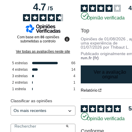
4.7
4
/
5
Opinião verificada
Top
Com base em
86
opiniões
Opiniões de
01/08/2026
, 
submetidas a controlo
uma experiência de
01/07/2026
por
Thibaut L.
Ver todas as avaliações neste site
Publicado originalmente e
run.fr (fr)
5
estrelas
66
4
estrelas
14
Ver a avaliação
3
estrelas
4
original
2
estrelas
1
1
estrela
1
Relatório
Classificar as opiniões
5
Opinião verificada
Conforme