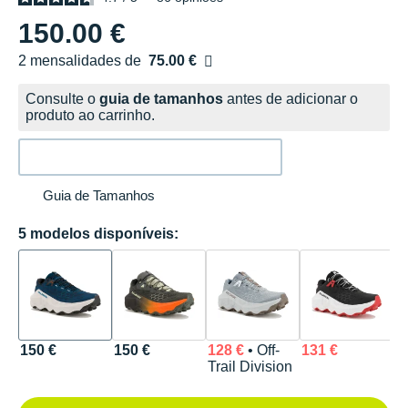
150.00 €
2 mensalidades de
75.00 €
sem custos
Consulte o
guia de tamanhos
antes de adicionar o
produto ao carrinho.
Guia de Tamanhos
5 modelos disponíveis:
150 €
150 €
128 €
• Off-
131 €
1
Trail Division
Q