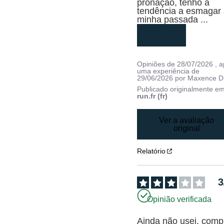
pronação, tenho a 
tendência a esmagar 
minha passada 
...
leia mais
Opiniões de
28/07/2026
, 
uma experiência de
29/06/2026
por
Maxence D
Publicado originalmente e
run.fr (fr)
Ver a avaliação
original
Relatório
3
Opinião verificada
Ainda não usei, compr