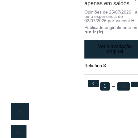
apenas em saldos.
Opiniões de
25/07/2026
, 
uma experiência de
02/07/2026
por
Vincent H.
Publicado originalmente e
run.fr (fr)
Ver a avaliação
original
Relatório
1
18