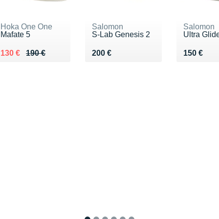
Hoka One One
Salomon
Salomon
Mafate 5
S-Lab Genesis 2
Ultra Glid
Au lieu de 190 €
Vendu 130 €
Vendu 200 €
Vendu 15
130 €
190 €
200 €
150 €