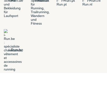
i-Run.de
i-Run.at
i-Run.pt
i-Run.nl
i-Run.be