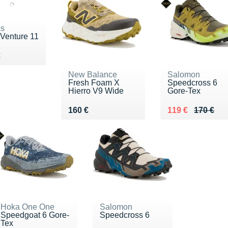
cs
-Venture 11
du 80 €
€
New Balance
Salomon
Fresh Foam X
Speedcross 6
Hierro V9 Wide
Gore-Tex
Vendu 160 €
Au lieu de 170 €
Vendu 119 €
160 €
119 €
170 €
Hoka One One
Salomon
Speedgoat 6 Gore-
Speedcross 6
Tex