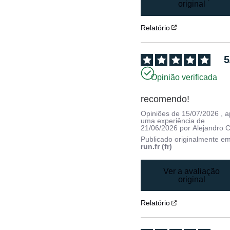
original
Relatório
5
Opinião verificada
recomendo!
Opiniões de
15/07/2026
, 
uma experiência de
21/06/2026
por
Alejandro C
Publicado originalmente e
run.fr (fr)
Ver a avaliação
original
Relatório