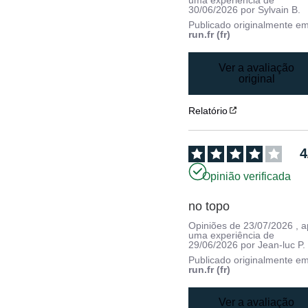
uma experiência de
30/06/2026
por
Sylvain B.
Publicado originalmente e
run.fr (fr)
Ver a avaliação
original
Relatório
4
Opinião verificada
no topo
Opiniões de
23/07/2026
, 
uma experiência de
29/06/2026
por
Jean-luc P.
Publicado originalmente e
run.fr (fr)
Ver a avaliação