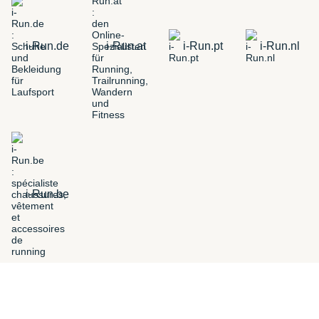
i-Run.de
i-Run.at
i-Run.pt
i-Run.nl
i-Run.be