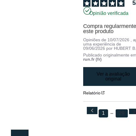
5
Opinião verificada
Compra regularmente
este produto
Opiniões de
10/07/2026
, 
uma experiência de
09/06/2026
por
HUBERT B
Publicado originalmente e
run.fr (fr)
Ver a avaliação
original
Relatório
1
29