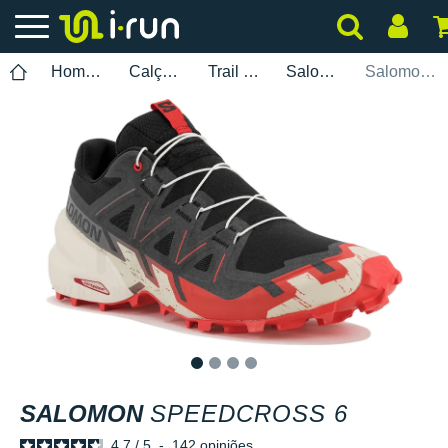
Homem
Calçados
Trail Running
Salomon
Salomon Speedcross 6
1
2
3
4
SALOMON
SPEEDCROSS 6
4.7
/
5
-
142
opiniões