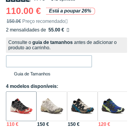
110.00 €
Está a poupar 26%
Preço de venda recomendado pela marca
150.0€
Preço recomendado
2 mensalidades de
55.00 €
sem custos
Consulte o
guia de tamanhos
antes de adicionar o
produto ao carrinho.
Guia de Tamanhos
4 modelos disponíveis:
110 €
150 €
150 €
120 €