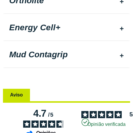
Ortholite
Energy Cell+
Mud Contagrip
Aviso
4.7
5
/
5
Opinião verificada