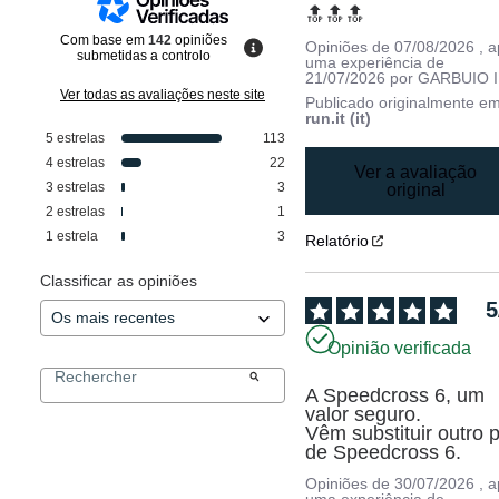
🔝🔝🔝
Com base em
142
opiniões
Opiniões de
07/08/2026
, 
submetidas a controlo
uma experiência de
21/07/2026
por
GARBUIO I
Ver todas as avaliações neste site
Publicado originalmente e
run.it (it)
5
estrelas
113
4
estrelas
22
Ver a avaliação
3
estrelas
3
original
2
estrelas
1
1
estrela
3
Relatório
Classificar as opiniões
5
Opinião verificada
A Speedcross 6, um 
valor seguro.

Vêm substituir outro p
de Speedcross 6.
Opiniões de
30/07/2026
, 