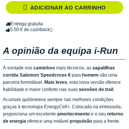
ADICIONAR AO CARRINHO
Entrega gratuita
5.50 € de cashback
A opinião da equipa i-Run
À vontade nos
caminhos
mais técnicos, as
sapatilhas
corrida Salomon Speedcross 6
para
homem
são uma
parceira formidável.
Mais leves
, esta nova versão oferece
fiabilidade e maior conforto nas suas
sessões de trail
.
Acumule quilómetros sempre nas melhores condições
graças à tecnologia EnergyCell+. Colocada na entressola,
proporciona um excelente
amortecimento
e o seu
retorno
de energia
oferece uma notável
propulsão
para a frente.