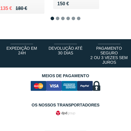
Vendu 150 €
150 €
Au lieu de 180 €
Vendu 135 €
135 €
180 €
1
2
3
4
5
6
EXPEDIÇÃO EM
DEVOLUÇÃO ATÉ
PAGAMENTO
24H
30 DIAS
SEGURO
2 OU 3 VEZES SEM
JUROS
MEIOS DE PAGAMENTO
OS NOSSOS TRANSPORTADORES