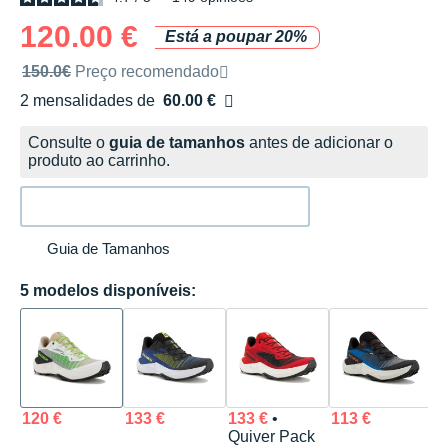
120.00 €
Está a poupar 20%
Preço de venda recomendado pela marca
150.0€
Preço recomendado
2 mensalidades de
60.00 €
sem custos
Consulte o
guia de tamanhos
antes de adicionar o
produto ao carrinho.
Guia de Tamanhos
5 modelos disponíveis:
120 €
133 €
133 €
•
113 €
1
Quiver Pack