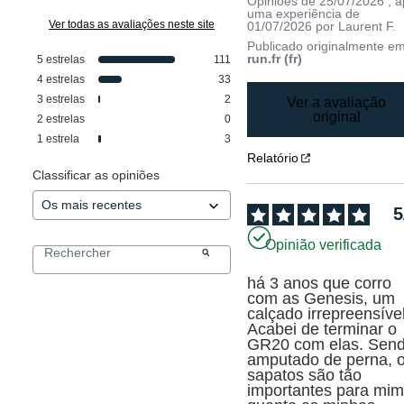
Opiniões de
25/07/2026
, 
uma experiência de
Ver todas as avaliações neste site
01/07/2026
por
Laurent F.
Publicado originalmente e
run.fr (fr)
5
estrelas
111
4
estrelas
33
3
estrelas
2
Ver a avaliação
original
2
estrelas
0
1
estrela
3
Relatório
Classificar as opiniões
5
Opinião verificada
há 3 anos que corro 
com as Genesis, um 
calçado irrepreensível.
Acabei de terminar o 
GR20 com elas. Send
amputado de perna, o
sapatos são tão 
importantes para mim