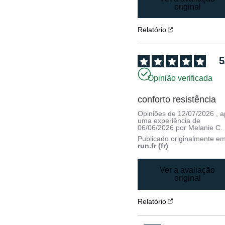
original
Relatório
5
Opinião verificada
conforto resistência
Opiniões de
12/07/2026
, 
uma experiência de
06/06/2026
por
Melanie C.
Publicado originalmente e
run.fr (fr)
Ver a avaliação
original
Relatório