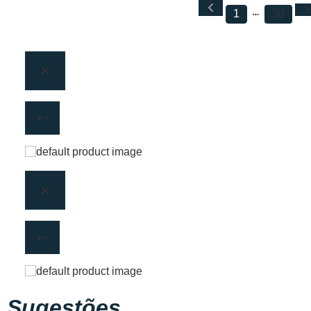
1
30
Sugestões