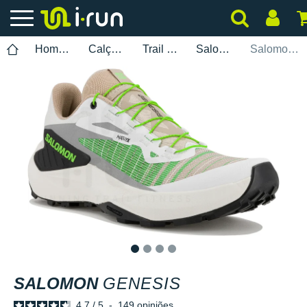
Homem
Calçados
Trail Running
Salomon
Salomon Genesis
1
2
3
4
SALOMON
GENESIS
4.7
/
5
-
149
opiniões