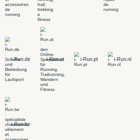
i-Run.de
i-Run.at
i-Run.pt
i-Run.nl
i-Run.be