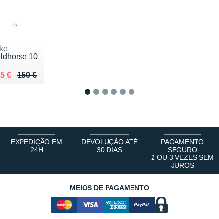
ke
ldhorse 10
 lieu de 150 €
ndu 135 €
5 €
150 €
1
2
3
4
5
6
EXPEDIÇÃO EM
DEVOLUÇÃO ATÉ
PAGAMENTO
24H
30 DIAS
SEGURO
2 OU 3 VEZES SEM
JUROS
MEIOS DE PAGAMENTO