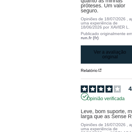
quanto as minhas 
próteses. Um valor 
seguro.
Opiniões de
18/07/2026
, 
uma experiência de
18/06/2026
por
XAVIER L.
Publicado originalmente e
run.fr (fr)
Ver a avaliação
original
Relatório
4
Opinião verificada
Leve, bom suporte, ma
larga que as Sense R
Opiniões de
16/07/2026
, 
uma experiência de