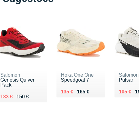
Salomon
Hoka One One
Salomon
Genesis Quiver
Speedgoat 7
Pulsar
Pack
Au lieu de 165 €
Vendu 135 €
Au lieu 
Vendu 1
135 €
165 €
105 €
1
Au lieu de 150 €
Vendu 133 €
133 €
150 €