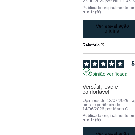
22/06/2026
por
NICOLAS N
Publicado originalmente e
run.fr (fr)
Ver a avaliação
original
Relatório
5
Opinião verificada
Versátil, leve e 
confortável
Opiniões de
12/07/2026
, 
uma experiência de
14/06/2026
por
Marin G.
Publicado originalmente e
run.fr (fr)
Ver a avaliação