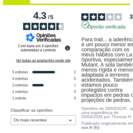
4.3
3
/
5
Opinião verificada
Para trail... a aderênci
é um pouco menor em
Com base em
3
opiniões
comparação com os 
submetidas a controlo
meus hábitos com La 
Sportiva, especialmen
Ver todas as avaliações neste site
Mutant. A sola também
menos rígida e menos
5
estrelas
2
adaptada a terrenos 
4
estrelas
0
acidentados. Também
estamos pouco 
3
estrelas
1
protegidos contra 
2
estrelas
0
impactos em pedras o
1
estrela
0
projeções de pedras.
Opiniões de
28/04/2026
, 
Classificar as opiniões
uma experiência de
03/04/2026
por
Thomas H.
Publicado originalmente e
run.fr (fr)