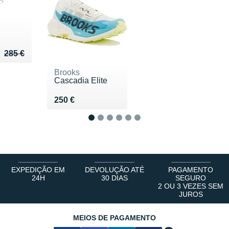
u de 285 €
 238 €
285 €
Brooks
Cascadia Elite
Vendu 250 €
250 €
1
2
3
4
5
6
EXPEDIÇÃO EM
DEVOLUÇÃO ATÉ
PAGAMENTO
24H
30 DIAS
SEGURO
2 OU 3 VEZES SEM
JUROS
MEIOS DE PAGAMENTO