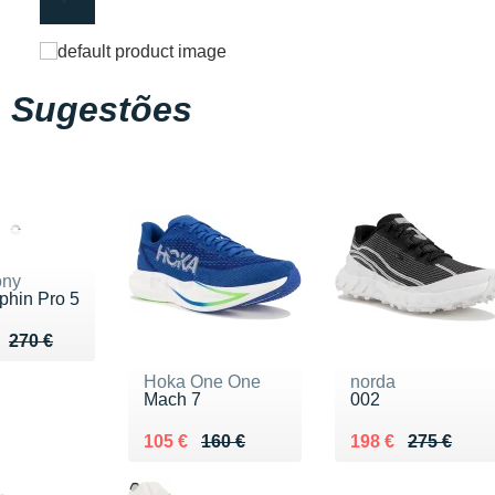
Sugestões
ony
phin Pro 5
u de 270 €
 187 €
270 €
Hoka One One
norda
Mach 7
002
Au lieu de 160 €
Vendu 105 €
Au lieu de 275 €
Vendu 198 €
105 €
160 €
198 €
275 €