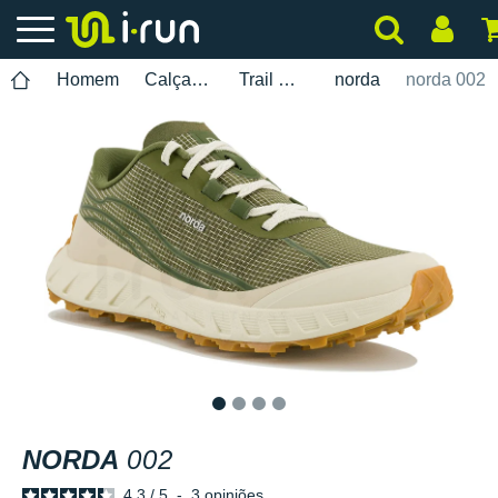
Homem
Calçados
Trail Running
norda
norda 002
1
2
3
4
NORDA
002
4.3
/
5
-
3
opiniões