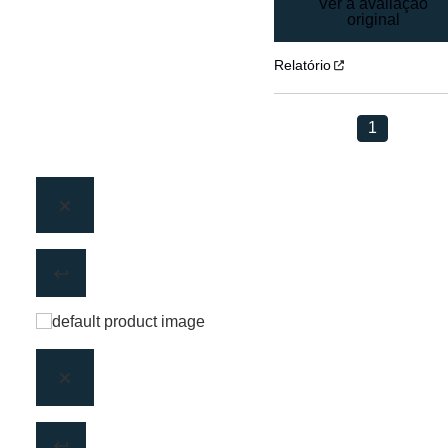
Ver a avaliação
original
Relatório
1