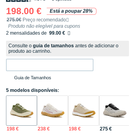
198.00 €
Está a poupar 28%
Preço de venda recomendado pela marca
275.0€
Preço recomendado
Produto não elegível para cupons
2 mensalidades de
99.00 €
sem custos
Consulte o
guia de tamanhos
antes de adicionar o
produto ao carrinho.
Guia de Tamanhos
5 modelos disponíveis:
198 €
238 €
198 €
275 €
1