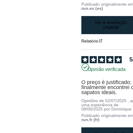
Publicado originalmente e
run.es (es)
Ver a avaliação
original
Relatório
5
Opinião verificada
O preço é justificado; 
finalmente encontrei o
sapatos ideais.
Opiniões de
02/07/2025
, 
uma experiência de
08/06/2025
por
Dominique
Publicado originalmente e
run.fr (fr)