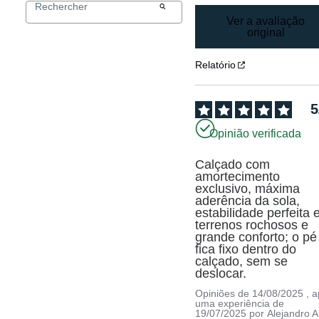
Ver a avaliação
original
Relatório
5
Opinião verificada
Calçado com 
amortecimento 
exclusivo, máxima 
aderência da sola, 
estabilidade perfeita 
terrenos rochosos e 
grande conforto; o pé 
fica fixo dentro do 
calçado, sem se 
deslocar.
Opiniões de
14/08/2025
, 
uma experiência de
19/07/2025
por
Alejandro A