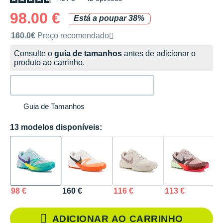
98.00 €
Está a poupar 38%
Preço de venda recomendado pela marca
160.0€
Preço recomendado
Consulte o
guia de tamanhos
antes de adicionar o
produto ao carrinho.
Guia de Tamanhos
13 modelos disponíveis:
98 €
160 €
116 €
113 €
1
ADICIONAR AO CARRINHO