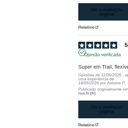
Ver a avaliação
original
Relatório
5
Opinião verificada
Super em Trail, flexív
Opiniões de
11/06/2026
, 
uma experiência de
18/05/2026
por
Antoine P.
Publicado originalmente e
run.fr (fr)
Ver a avaliação
original
Relatório