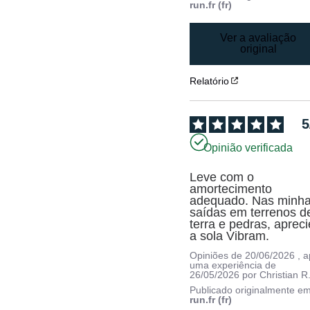
run.fr (fr)
Ver a avaliação
original
Relatório
5
Opinião verificada
Leve com o 
amortecimento 
adequado. Nas minha
saídas em terrenos de
terra e pedras, aprecie
a sola Vibram.
Opiniões de
20/06/2026
, 
uma experiência de
26/05/2026
por
Christian R
Publicado originalmente e
run.fr (fr)