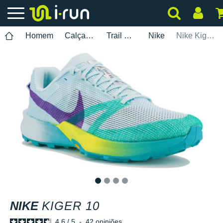
Homem
Calçados
Trail Running
Nike
Nike Kiger 10
1
2
3
4
NIKE
KIGER 10
4.6
/
5
-
42
opiniões