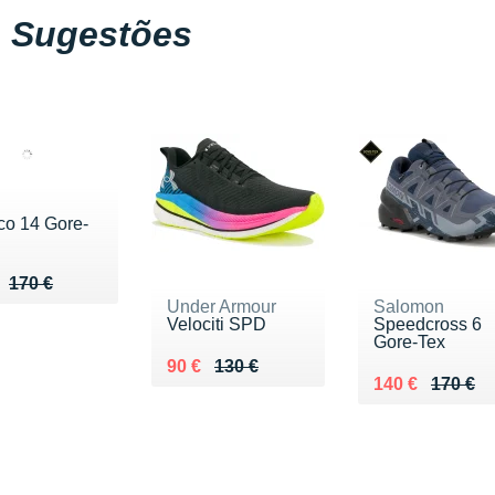
Sugestões
co 14 Gore-
u de 170 €
 128 €
170 €
Under Armour
Salomon
Velociti SPD
Speedcross 6
Gore-Tex
Au lieu de 130 €
Vendu 90 €
90 €
130 €
Au lieu de 170
Vendu 140 €
140 €
170 €