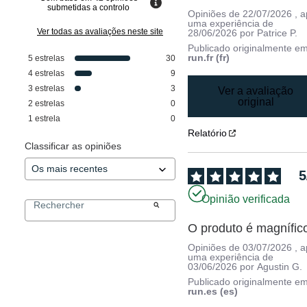
submetidas a controlo
Opiniões de
22/07/2026
, 
uma experiência de
Ver todas as avaliações neste site
28/06/2026
por
Patrice P.
Publicado originalmente e
run.fr (fr)
5
estrelas
30
4
estrelas
9
3
estrelas
3
Ver a avaliação
original
2
estrelas
0
1
estrela
0
Relatório
Classificar as opiniões
5
Opinião verificada
O produto é magnífic
Opiniões de
03/07/2026
, 
uma experiência de
03/06/2026
por
Agustin G.
Publicado originalmente e
run.es (es)