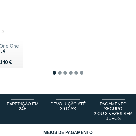
 One One
t 4
u de 140 €
 96 €
140 €
1
2
3
4
5
6
EXPEDIÇÃO EM
DEVOLUÇÃO ATÉ
PAGAMENTO
24H
30 DIAS
SEGURO
2 OU 3 VEZES SEM
JUROS
MEIOS DE PAGAMENTO