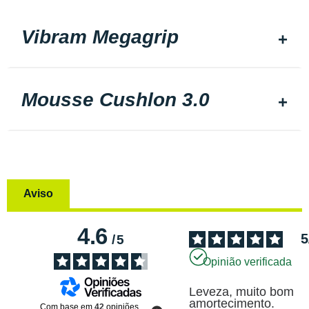
Vibram Megagrip
Mousse Cushlon 3.0
Aviso
4.6
5
/
5
Opinião verificada
Leveza, muito bom 
amortecimento.
Com base em
42
opiniões