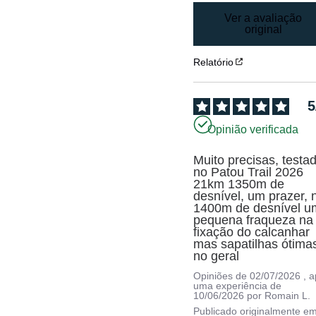
Ver a avaliação
original
Relatório
5
Opinião verificada
Muito precisas, testad
no Patou Trail 2026 
21km 1350m de 
desnível, um prazer, n
1400m de desnível u
pequena fraqueza na 
fixação do calcanhar 
mas sapatilhas ótimas
no geral
Opiniões de
02/07/2026
, 
uma experiência de
10/06/2026
por
Romain L.
Publicado originalmente e